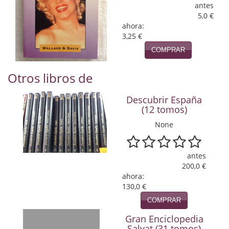
Naturaleza
antes
5,0 €
Novela Extranjera
ahora:
3,25 €
Novela fantástica
COMPRAR
Novela histórica
Otros libros de
Novela negra
Descubrir España
(12 tomos)
Novela romántica
None
Otros idiomas
Papás, Mamás, bebés...
antes
200,0 €
Papás, Mamás, Bebés...
ahora:
130,0 €
Papás, Mamás, Bebés…
COMPRAR
Poesía
Gran Enciclopedia
Salvat (31 tomos)