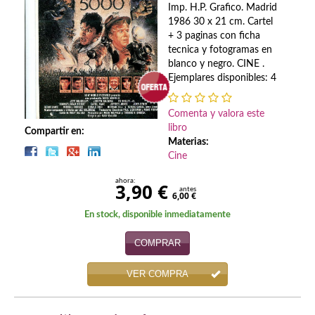
Biografías
Imp. H.P. Grafico. Madrid
1986 30 x 21 cm. Cartel
Ciencia ficción
+ 3 paginas con ficha
tecnica y fotogramas en
Cine
blanco y negro. CINE .
Ejemplares disponibles: 4
Cocina
Comenta y valora este
Cómic
libro
Compartir en:
Materias:
Cuentos y relatos
Cine
Deportes
ahora:
3,90 €
antes
6,00 €
Derecho
En stock, disponible inmediatamente
Discos deVinilo. LP
COMPRAR
Divulgación científica
VER COMPRA
DVD