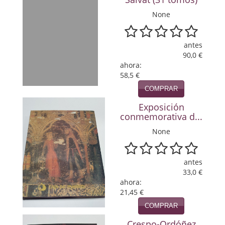
Política
None
Psicología. Educación
antes
Religión
90,0 €
ahora:
Revistas
58,5 €
COMPRAR
Segunda Guerra Mundial
Exposición
Sobre Madrid
conmemorativa d...
None
Teatro
Tema Local
antes
33,0 €
Terror
ahora:
21,45 €
Terrorismo
COMPRAR
Varios
Crespo-Ordóñez