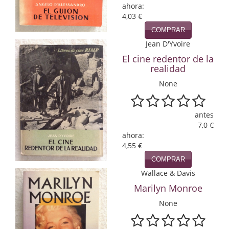
ahora:
4,03 €
Infantil y juvenil. Nuevo!!
COMPRAR
Infantil y juvenil. Nuevo!!!
Jean D'Yvoire
El cine redentor de la
Informática
realidad
Literatura fantástica
None
Literatura hispanoamericana
antes
Local
7,0 €
ahora:
Mafia y espionaje
4,55 €
COMPRAR
Matemáticas
Wallace & Davis
Marilyn Monroe
Medicina
None
Música