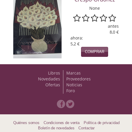
None
Viajes
Viajesç
antes
8,0 €
ahora:
5,2 €
COMPRAR
Libros
Marcas
Novedades
Proveedores
Ofertas
Noticias
Foro
Quiénes somos
Condiciones de venta
Política de privacidad
Boletín de novedades
Contactar