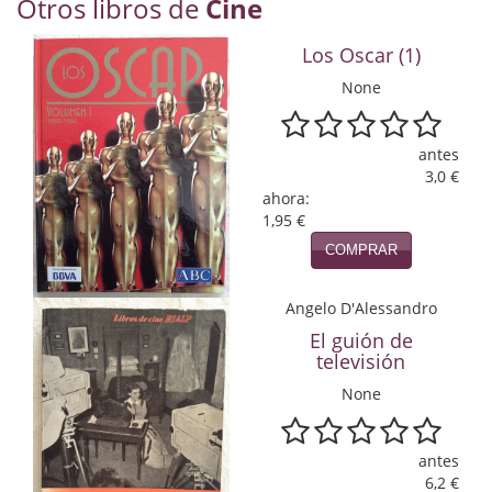
Otros libros de
Cine
Economía
Los Oscar (1)
Enciclopedias
None
Ensayo
antes
Ensayo literario
3,0 €
ahora:
Filosofía
1,95 €
Física y Química
COMPRAR
Física y química
Angelo D'Alessandro
El guión de
Guerra Civil Española
televisión
Historia
None
historia
antes
Infantil y juvenil
6,2 €