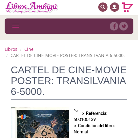
BUSCAR
MENÚ PRINCIPAL
Libros
Toggle
navigation
Novedades
Notícias
Libros
Cine
CARTEL DE CINE-MOVIE POSTER: TRANSILVANIA 6-5000.
MATERIAS
CARTEL DE CINE-MOVIE
Arte
POSTER: TRANSILVANIA
Astrología. Ocultismo
6-5000.
Autoayuda. Conocimiento personal
Por
Autoayuda. Crecimiento personal
Referencia:
500100139
Biografía
Condición del libro:
Normal