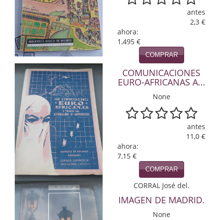
antes
Infantil y juvenil. Nuevo!!
2,3 €
ahora:
Infantil y juvenil. Nuevo!!!
1,495 €
COMPRAR
Informática
COMUNICACIONES
Literatura fantástica
EURO-AFRICANAS A...
None
Literatura hispanoamericana
Local
antes
11,0 €
Mafia y espionaje
ahora:
7,15 €
Matemáticas
COMPRAR
Medicina
CORRAL José del.
IMAGEN DE MADRID.
Música
None