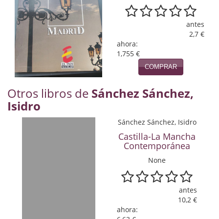
Naturaleza
Novela Extranjera
antes
2,7 €
Novela fantástica
ahora:
1,755 €
Novela histórica
COMPRAR
Novela negra
Otros libros de
Sánchez Sánchez,
Isidro
Novela romántica
Sánchez Sánchez, Isidro
Otros idiomas
Castilla-La Mancha
Contemporánea
Papás, Mamás, bebés...
None
Papás, Mamás, Bebés...
Papás, Mamás, Bebés…
antes
10,2 €
Poesía
ahora: