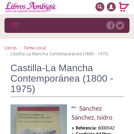
BUSCAR
MENÚ PRINCIPAL
Libros
Toggle
navigation
Novedades
Notícias
Libros
Tema Local
Castilla-La Mancha Contemporánea (1800 - 1975)
MATERIAS
Castilla-La Mancha
Arte
Contemporánea (1800 -
Astrología. Ocultismo
1975)
Autoayuda. Conocimiento personal
Sánchez
Por
Autoayuda. Crecimiento personal
Sánchez, Isidro
Biografía
Referencia:
6000542