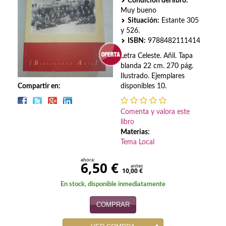
Biografías
Condición del libro:
Muy bueno
Situación:
Estante 305
Ciencia ficción
y 526.
ISBN:
9788482111414
Cine
Letra Celeste. Añil. Tapa
Cocina
blanda 22 cm. 270 pág.
Ilustrado. Ejemplares
Cómic
Compartir en:
disponibles 10.
Cuentos y relatos
Comenta y valora este
libro
Deportes
Materias:
Tema Local
Derecho
ahora:
6,50 €
antes
Discos deVinilo. LP
10,00 €
En stock, disponible inmediatamente
Divulgación científica
COMPRAR
DVD