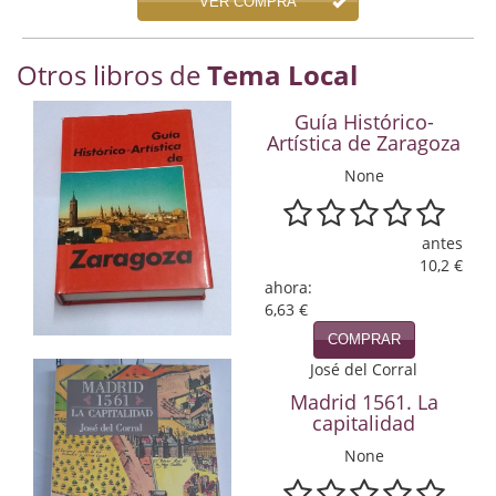
VER COMPRA
Economía
Enciclopedias
Otros libros de
Tema Local
Ensayo
Guía Histórico-
Artística de Zaragoza
Ensayo literario
None
Filosofía
antes
Física y Química
10,2 €
ahora:
Física y química
6,63 €
COMPRAR
Guerra Civil Española
José del Corral
Historia
Madrid 1561. La
capitalidad
historia
None
Infantil y juvenil