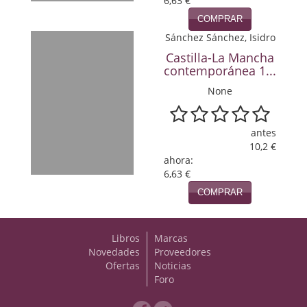
6,63 €
Política
COMPRAR
Sánchez Sánchez, Isidro
Psicología. Educación
Castilla-La Mancha
contemporánea 1...
Religión
None
Revistas
Segunda Guerra Mundial
antes
10,2 €
Sobre Madrid
ahora:
6,63 €
Teatro
COMPRAR
Tema Local
Libros
Marcas
Terror
Novedades
Proveedores
Ofertas
Noticias
Terrorismo
Foro
Varios