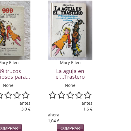
ary Ellen
Mary Ellen
99 trucos
La aguja en
iosos para...
el...Trastero
None
None
antes
antes
3,0 €
1,6 €
ahora:
1,04 €
COMPRAR
COMPRAR