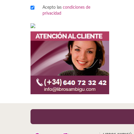
Acepto las
condiciones de
Viajes
privacidad
Viajesç