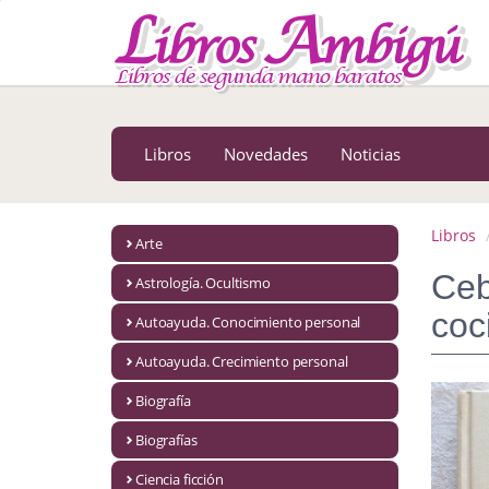
MENÚ PRINCIPAL
Libros
Novedades
Libros
Novedades
Noticias
Notícias
MATERIAS
Libros
Arte
Arte
Ceb
Astrología. Ocultismo
Astrología. Ocultismo
coc
Autoayuda. Conocimiento personal
Autoayuda. Conocimiento personal
Autoayuda. Crecimiento personal
Autoayuda. Crecimiento personal
Biografía
Biografías
Biografía
Ciencia ficción