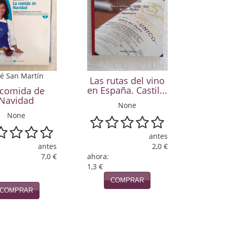
é San Martín
Las rutas del vino
en España. Castil...
 comida de
Navidad
None
None
antes
antes
2,0 €
7,0 €
ahora:
1,3 €
COMPRAR
COMPRAR