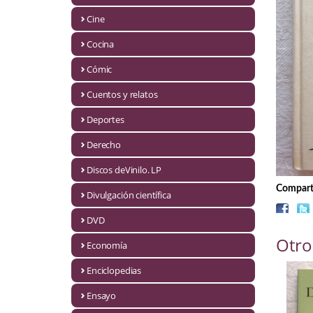
Biografías
Cine
Ciencia ficción
Cocina
Cine
Cómic
Cocina
Cuentos y relatos
Cómic
Deportes
Derecho
Cuentos y relatos
Discos deVinilo. LP
Deportes
Comparti
Divulgación científica
Derecho
DVD
Discos deVinilo. LP
Otro
Economía
Divulgación científica
Enciclopedias
DVD
Ensayo