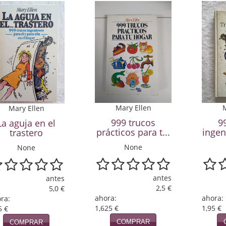
M
Mary Ellen
Mary Ellen
9
999 trucos
La aguja en el
ingen
prácticos para t...
trastero
None
None
antes
antes
2,5 €
5,0 €
ahora:
ahora:
ra:
1,95 €
1,625 €
5 €
COMPRAR
COMPRAR