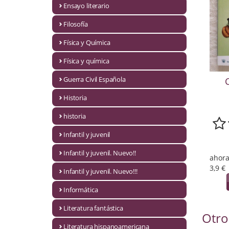
Ensayo literario
Economía
Filosofía
Enciclopedias
Física y Química
Ensayo
Física y química
Ensayo literario
Guerra Civil Española
C
Filosofía
Historia
Física y Química
historia
Infantil y juvenil
Física y química
Infantil y juvenil. Nuevo!!
ahora
Guerra Civil Española
3,9 €
Infantil y juvenil. Nuevo!!!
Historia
Informática
historia
Literatura fantástica
Otro
Infantil y juvenil
Literatura hispanoamericana