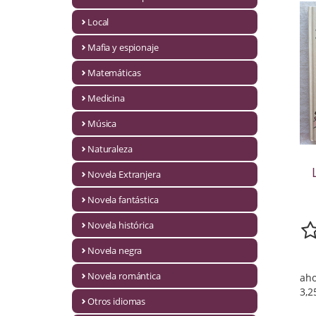
Infantil y juvenil. Nuevo!!
Local
Mafia y espionaje
Infantil y juvenil. Nuevo!!!
Matemáticas
Informática
Medicina
Literatura fantástica
Música
Literatura hispanoamericana
Naturaleza
Local
Novela Extranjera
Mafia y espionaje
Novela fantástica
Novela histórica
Matemáticas
Novela negra
Medicina
Novela romántica
aho
Música
3,2
Otros idiomas