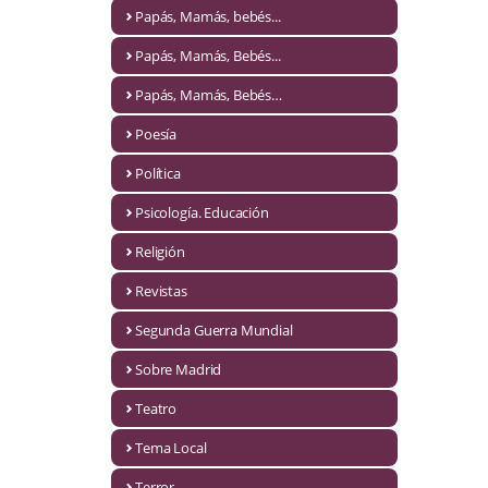
Naturaleza
Papás, Mamás, bebés...
Novela Extranjera
Papás, Mamás, Bebés...
Novela fantástica
Papás, Mamás, Bebés…
Poesía
Novela histórica
Política
Novela negra
Psicología. Educación
Novela romántica
Religión
Otros idiomas
Revistas
Papás, Mamás, bebés...
Segunda Guerra Mundial
Papás, Mamás, Bebés...
Sobre Madrid
Teatro
Papás, Mamás, Bebés…
Tema Local
Poesía
Terror