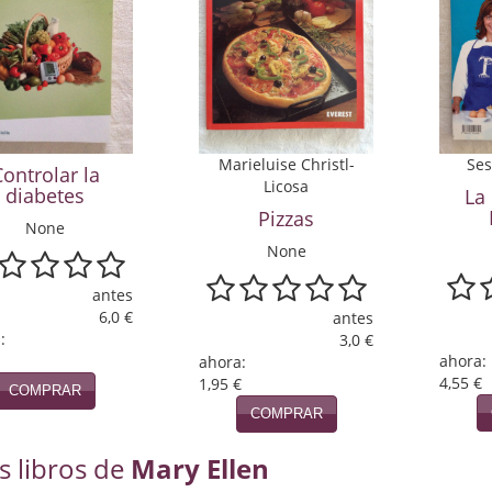
Marieluise Christl-
Ses
ontrolar la
Licosa
diabetes
La
Pizzas
None
None
antes
6,0 €
antes
:
3,0 €
ahora:
ahora:
4,55 €
1,95 €
COMPRAR
COMPRAR
s libros de
Mary Ellen