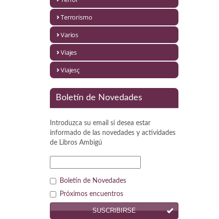
Política
Terrorismo
Psicología. Educación
Varios
Religión
Viajes
Revistas
Viajesç
Segunda Guerra Mundial
Boletín de Novedades
Sobre Madrid
Introduzca su email si desea estar
Teatro
informado de las novedades y actividades
de
Libros Ambigú
Tema Local
Terror
Boletín de Novedades
Terrorismo
Próximos encuentros
SUSCRIBIRSE
Varios