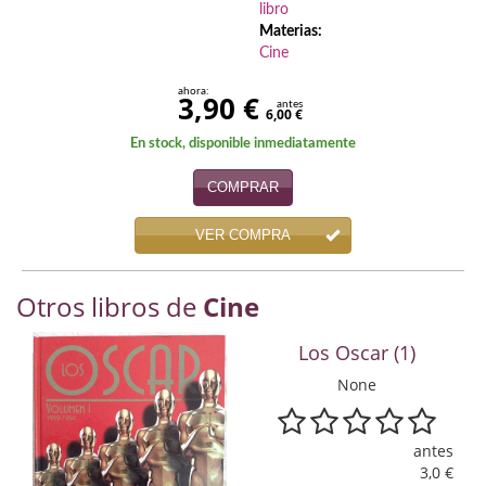
libro
Economía
Materias:
Cine
Enciclopedias
ahora:
3,90 €
antes
Ensayo
6,00 €
En stock, disponible inmediatamente
Ensayo literario
COMPRAR
Filosofía
VER COMPRA
Física y Química
Física y química
Otros libros de
Cine
Guerra Civil Española
Los Oscar (1)
Historia
None
historia
antes
3,0 €
Infantil y juvenil