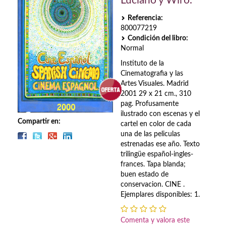
Luciano y Wiro.
Biografías
Referencia:
Ciencia ficción
800077219
Condición del libro:
Cine
Normal
Instituto de la
Cocina
Cinematografia y las
Artes Visuales. Madrid
Cómic
2001 29 x 21 cm., 310
pag. Profusamente
Cuentos y relatos
ilustrado con escenas y el
Compartir en:
cartel en color de cada
Deportes
una de las peliculas
estrenadas ese año. Texto
Derecho
trilingüe español-ingles-
frances. Tapa blanda;
Discos deVinilo. LP
buen estado de
conservacion. CINE .
Divulgación científica
Ejemplares disponibles: 1.
DVD
Comenta y valora este