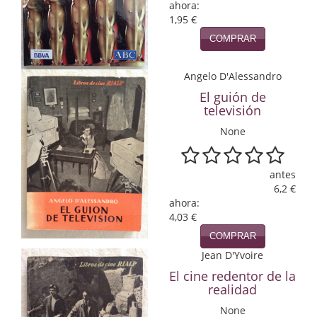
ahora:
1,95 €
Infantil y juvenil. Nuevo!!
COMPRAR
Infantil y juvenil. Nuevo!!!
Angelo D'Alessandro
Informática
El guión de
televisión
Literatura fantástica
None
Literatura hispanoamericana
Local
antes
6,2 €
Mafia y espionaje
ahora:
4,03 €
Matemáticas
COMPRAR
Jean D'Yvoire
Medicina
El cine redentor de la
realidad
Música
None