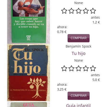
None
Economía
Enciclopedias
antes
1,2 €
Ensayo
ahora:
0,78 €
Ensayo literario
COMPRAR
Filosofía
Benjamín Spock
Tu hijo
Física y Química
None
Física y química
Guerra Civil Española
antes
5,0 €
ahora:
Historia
3,25 €
historia
COMPRAR
Infantil y juvenil
Guía infantil