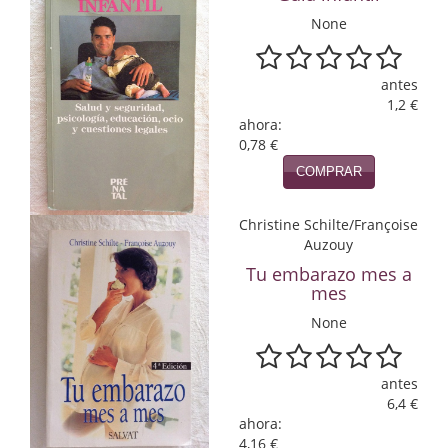
None
Infantil y juvenil. Nuevo!!
Infantil y juvenil. Nuevo!!!
antes
1,2 €
Informática
ahora:
0,78 €
Literatura fantástica
COMPRAR
Literatura hispanoamericana
Christine Schilte/Françoise
Local
Auzouy
Tu embarazo mes a
Mafia y espionaje
mes
None
Matemáticas
Medicina
antes
6,4 €
Música
ahora:
4,16 €