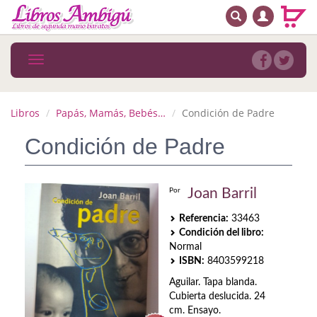
BUSCAR
MENÚ PRINCIPAL
Libros
Toggle
navigation
Novedades
Notícias
Libros
Papás, Mamás, Bebés…
Condición de Padre
MATERIAS
Condición de Padre
Arte
Joan Barril
Por
Astrología. Ocultismo
Referencia:
33463
Autoayuda. Conocimiento personal
Condición del libro:
Normal
Autoayuda. Crecimiento personal
ISBN:
8403599218
Aguilar. Tapa blanda.
Biografía
Cubierta deslucida. 24
cm. Ensayo.