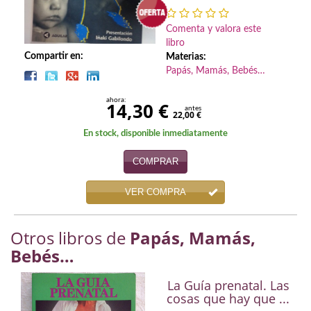
Biografías
Comenta y valora este
Ciencia ficción
libro
Compartir en:
Materias:
Cine
Papás, Mamás, Bebés…
Cocina
ahora:
14,30 €
antes
22,00 €
Cómic
En stock, disponible inmediatamente
Cuentos y relatos
COMPRAR
Deportes
VER COMPRA
Derecho
Otros libros de
Papás, Mamás,
Discos deVinilo. LP
Bebés…
Divulgación científica
La Guía prenatal. Las
DVD
cosas que hay que ...