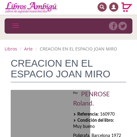
BUSCAR
MENÚ PRINCIPAL
Libros
Toggle
navigation
Novedades
Notícias
Libros
Arte
CREACION EN EL ESPACIO JOAN MIRO
MATERIAS
CREACION EN EL
ESPACIO JOAN MIRO
Arte
Astrología. Ocultismo
PENROSE
Por
Autoayuda. Conocimiento personal
Roland.
Autoayuda. Crecimiento personal
Referencia:
160970
Condición del libro:
Biografía
Muy bueno
Poligrafa. Barcelona 1972