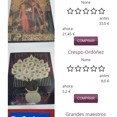
None
Infantil y juvenil. Nuevo!!
antes
Infantil y juvenil. Nuevo!!!
33,0 €
ahora:
Informática
21,45 €
Literatura fantástica
COMPRAR
Crespo-Ordóñez
Literatura hispanoamericana
None
Local
Mafia y espionaje
antes
8,0 €
Matemáticas
ahora:
5,2 €
Medicina
COMPRAR
Música
Grandes maestros