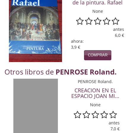
Naturaleza
de la pintura. Rafael
None
Novela Extranjera
Novela fantástica
antes
6,0 €
Novela histórica
ahora:
3,9 €
Novela negra
COMPRAR
Novela romántica
Otros libros de
PENROSE Roland.
Otros idiomas
PENROSE Roland.
Papás, Mamás, bebés...
CREACION EN EL
ESPACIO JOAN MI...
Papás, Mamás, Bebés...
None
Papás, Mamás, Bebés…
antes
Poesía
7,0 €