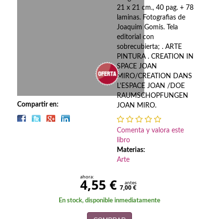
Biografías
21 x 21 cm., 40 pag. + 78
laminas. Fotografias de
Ciencia ficción
Joaquim Gomis. Tela
editorial con
Cine
sobrecubierta; . ARTE
PINTURA . CREATION IN
Cocina
SPACE JOAN
MIRO/CREATION DANS
Cómic
L'ESPACE JOAN /DOE
RAUMSCHOPFUNGEN
Cuentos y relatos
Compartir en:
JOAN MIRO.
Deportes
Comenta y valora este
libro
Derecho
Materias:
Arte
Discos deVinilo. LP
ahora:
4,55 €
antes
Divulgación científica
7,00 €
En stock, disponible inmediatamente
DVD