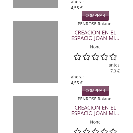
ahora:
Política
4,55 €
COMPRAR
Psicología. Educación
PENROSE Roland.
Religión
CREACION EN EL
ESPACIO JOAN MI...
Revistas
None
Segunda Guerra Mundial
antes
Sobre Madrid
7,0 €
ahora:
Teatro
4,55 €
COMPRAR
Tema Local
PENROSE Roland.
Terror
CREACION EN EL
ESPACIO JOAN MI...
Terrorismo
None
Varios