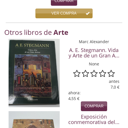
COMPRAR
Economía
VER COMPRA
Enciclopedias
Ensayo
Otros libros de
Arte
Ensayo literario
Marc Alexander
A. E. Stegmann. Vida
Filosofía
y Arte de un Gran A...
None
Física y Química
Física y química
antes
7,0 €
Guerra Civil Española
ahora:
4,55 €
Historia
COMPRAR
historia
Exposición
conmemorativa del...
Infantil y juvenil