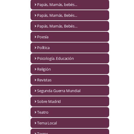
Naturaleza
Papás, Mamás, bebés...
Novela Extranjera
Papás, Mamás, Bebés...
Novela fantástica
Papás, Mamás, Bebés…
Poesía
Novela histórica
Política
Novela negra
Psicología. Educación
Novela romántica
Religión
Otros idiomas
Revistas
Papás, Mamás, bebés...
Segunda Guerra Mundial
Papás, Mamás, Bebés...
Sobre Madrid
Teatro
Papás, Mamás, Bebés…
Tema Local
Poesía
Terror