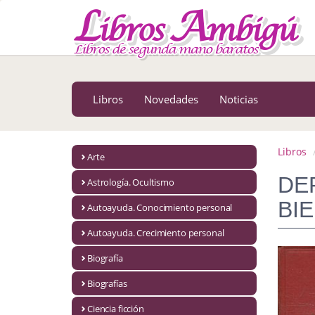
MENÚ PRINCIPAL
Libros
Novedades
Libros
Novedades
Noticias
Notícias
MATERIAS
Libros
Arte
Arte
DE
Astrología. Ocultismo
Astrología. Ocultismo
BI
Autoayuda. Conocimiento personal
Autoayuda. Conocimiento personal
Autoayuda. Crecimiento personal
Autoayuda. Crecimiento personal
Biografía
Biografías
Biografía
Ciencia ficción