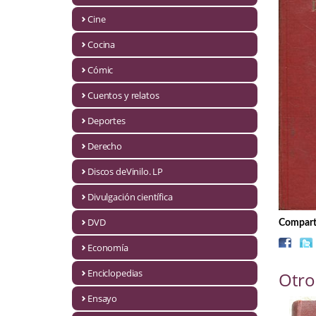
Biografías
Cine
Ciencia ficción
Cocina
Cine
Cómic
Cocina
Cuentos y relatos
Cómic
Deportes
Derecho
Cuentos y relatos
Discos deVinilo. LP
Deportes
Divulgación científica
Derecho
DVD
Comparti
Discos deVinilo. LP
Economía
Divulgación científica
Enciclopedias
Otro
DVD
Ensayo