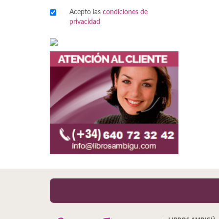
Acepto las
condiciones de
Viajes
privacidad
Viajesç