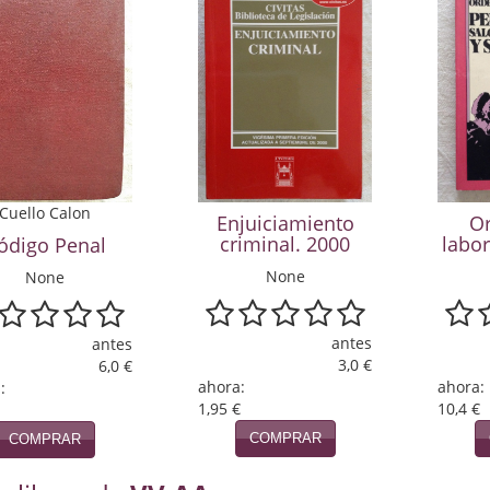
Cuello Calon
Enjuiciamiento
O
criminal. 2000
labor
ódigo Penal
None
None
antes
antes
3,0 €
6,0 €
ahora:
ahora:
:
1,95 €
10,4 €
COMPRAR
COMPRAR