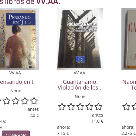
s libros de
VV.AA.
VV.AA.
VV.AA.
Guantanamo.
Naom
ensando en ti
Violación de los...
T
None
None
antes
antes
2,0 €
11,0 €
ra:
ahora:
ahora:
 €
7,15 €
2,275 €
COMPRAR