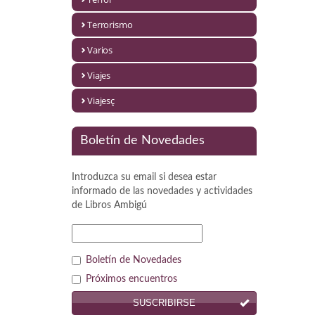
Política
Terrorismo
Psicología. Educación
Varios
Religión
Viajes
Revistas
Viajesç
Segunda Guerra Mundial
Boletín de Novedades
Sobre Madrid
Introduzca su email si desea estar
Teatro
informado de las novedades y actividades
de
Libros Ambigú
Tema Local
Terror
Boletín de Novedades
Terrorismo
Próximos encuentros
SUSCRIBIRSE
Varios