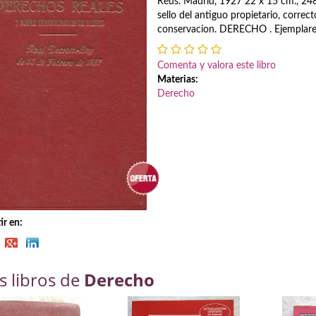
Reus. Madrid, 1927 22 x 15 cm., 248
sello del antiguo propietario, correc
conservacion. DERECHO . Ejemplares
Comenta y valora este libro
Materias:
Derecho
r en:
s libros de
Derecho