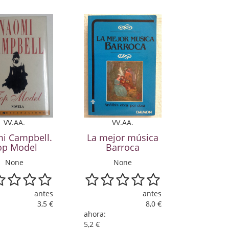
VV.AA.
VV.AA.
i Campbell.
La mejor música
op Model
Barroca
None
None
antes
antes
3,5 €
8,0 €
ahora:
5,2 €