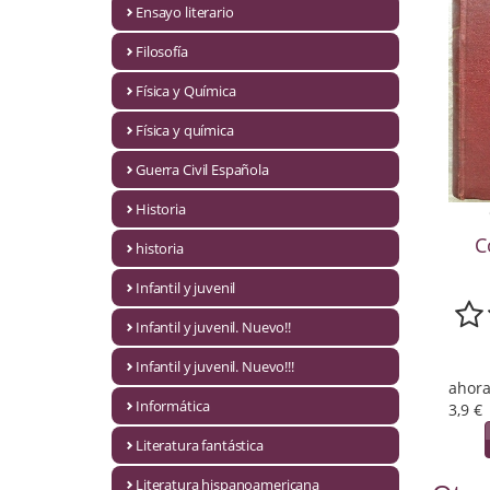
Ensayo literario
Economía
Filosofía
Enciclopedias
Física y Química
Ensayo
Física y química
Ensayo literario
Guerra Civil Española
Filosofía
Historia
C
Física y Química
historia
Infantil y juvenil
Física y química
Infantil y juvenil. Nuevo!!
Guerra Civil Española
Infantil y juvenil. Nuevo!!!
Historia
ahora
Informática
3,9 €
historia
Literatura fantástica
Infantil y juvenil
Literatura hispanoamericana