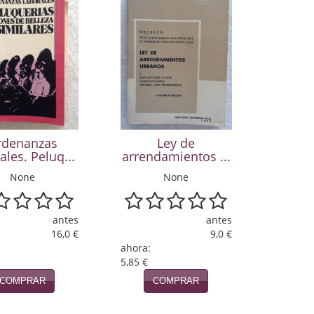
rdenanzas
Ley de
ales. Peluq...
arrendamientos ...
None
None
antes
antes
16,0 €
9,0 €
ahora:
5,85 €
COMPRAR
COMPRAR