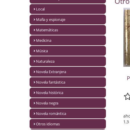
Otro
Infantil y juvenil. Nuevo!!
Local
Mafia y espionaje
Infantil y juvenil. Nuevo!!!
Matemáticas
Informática
Medicina
Literatura fantástica
Música
Literatura hispanoamericana
Naturaleza
Local
Novela Extranjera
P
Mafia y espionaje
Novela fantástica
Novela histórica
Matemáticas
Novela negra
Medicina
Novela romántica
aho
Música
1,3
Otros idiomas