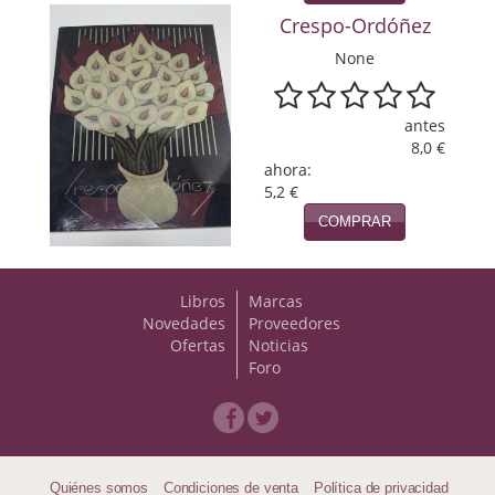
Crespo-Ordóñez
Viajes
None
Viajesç
antes
8,0 €
ahora:
5,2 €
COMPRAR
Libros
Marcas
Novedades
Proveedores
Ofertas
Noticias
Foro
Quiénes somos
Condiciones de venta
Política de privacidad