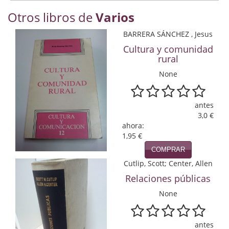
Economía
Otros libros de
Varios
Enciclopedias
BARRERA SÁNCHEZ , Jesus
Cultura y comunidad
Ensayo
rural
Ensayo literario
None
Filosofía
antes
3,0 €
Física y Química
ahora:
1,95 €
Física y química
COMPRAR
Guerra Civil Española
Cutlip, Scott; Center, Allen
Relaciones públicas
Historia
None
historia
Infantil y juvenil
antes