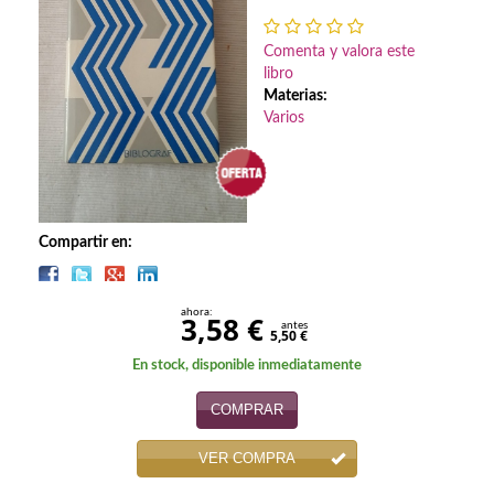
Biografías
Ciencia ficción
Comenta y valora este
libro
Cine
Materias:
Varios
Cocina
Cómic
Cuentos y relatos
Compartir en:
Deportes
ahora:
3,58 €
Derecho
antes
5,50 €
En stock, disponible inmediatamente
Discos deVinilo. LP
COMPRAR
Divulgación científica
VER COMPRA
DVD