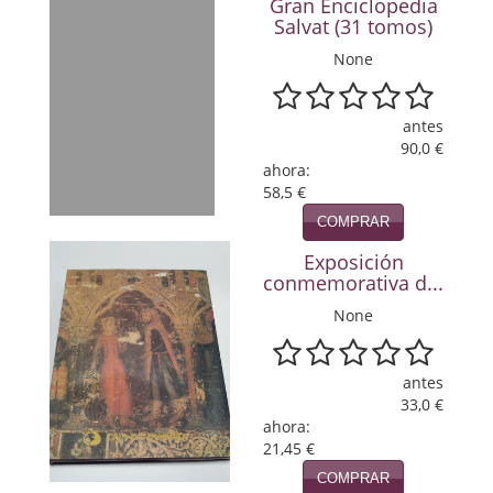
Gran Enciclopedia
Política
Salvat (31 tomos)
None
Psicología. Educación
Religión
antes
90,0 €
Revistas
ahora:
58,5 €
Segunda Guerra Mundial
COMPRAR
Sobre Madrid
Exposición
conmemorativa d...
Teatro
None
Tema Local
antes
Terror
33,0 €
ahora:
Terrorismo
21,45 €
COMPRAR
Varios