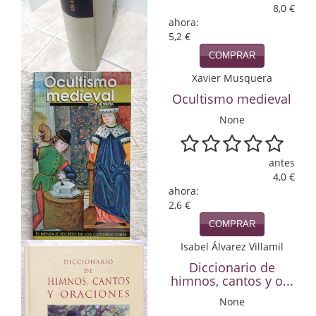
8,0 €
Infantil y juvenil. Nuevo!!
ahora:
5,2 €
Infantil y juvenil. Nuevo!!!
COMPRAR
Xavier Musquera
Informática
Ocultismo medieval
Literatura fantástica
None
Literatura hispanoamericana
antes
Local
4,0 €
ahora:
Mafia y espionaje
2,6 €
COMPRAR
Matemáticas
Isabel Álvarez Villamil
Medicina
Diccionario de
himnos, cantos y o...
Música
None