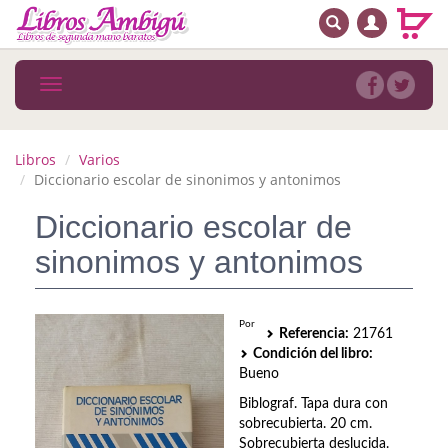
BUSCAR
MENÚ PRINCIPAL
Libros
Toggle
navigation
Novedades
Notícias
Libros
Varios
Diccionario escolar de sinonimos y antonimos
MATERIAS
Diccionario escolar de
Arte
sinonimos y antonimos
Astrología. Ocultismo
Autoayuda. Conocimiento personal
Por
Referencia:
21761
Condición del libro:
Autoayuda. Crecimiento personal
Bueno
Biblograf. Tapa dura con
Biografía
sobrecubierta. 20 cm.
Sobrecubierta deslucida.