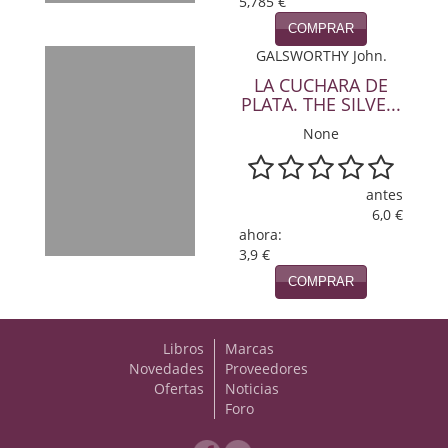
5,785 €
COMPRAR
Viajes
GALSWORTHY John.
Viajesç
LA CUCHARA DE
PLATA. THE SILVE...
None
antes
6,0 €
ahora:
3,9 €
COMPRAR
Libros
Marcas
Novedades
Proveedores
Ofertas
Noticias
Foro