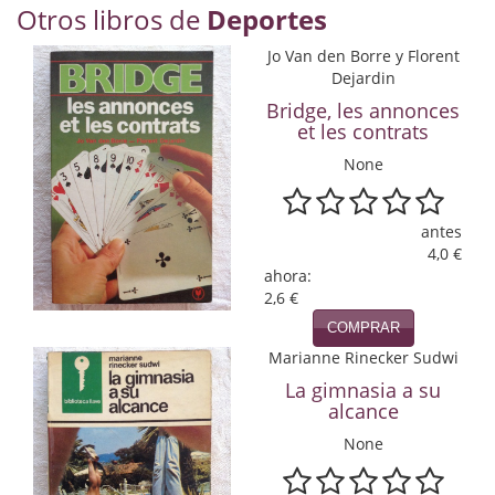
Otros libros de
Deportes
Economía
Jo Van den Borre y Florent
Enciclopedias
Dejardin
Bridge, les annonces
Ensayo
et les contrats
Ensayo literario
None
Filosofía
antes
Física y Química
4,0 €
ahora:
Física y química
2,6 €
COMPRAR
Guerra Civil Española
Marianne Rinecker Sudwi
La gimnasia a su
Historia
alcance
historia
None
Infantil y juvenil