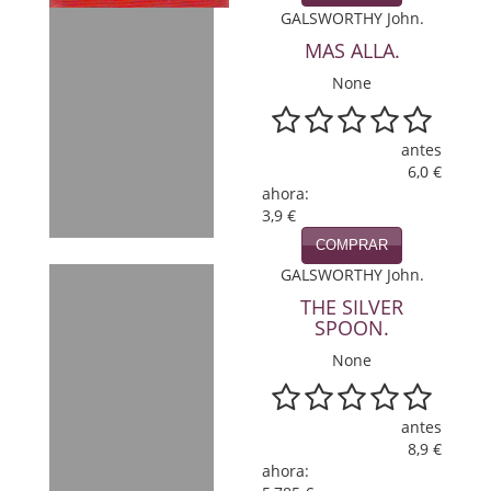
GALSWORTHY John.
Política
MAS ALLA.
Psicología. Educación
None
Religión
antes
Revistas
6,0 €
ahora:
Segunda Guerra Mundial
3,9 €
COMPRAR
Sobre Madrid
GALSWORTHY John.
Teatro
THE SILVER
SPOON.
Tema Local
None
Terror
antes
Terrorismo
8,9 €
ahora:
Varios