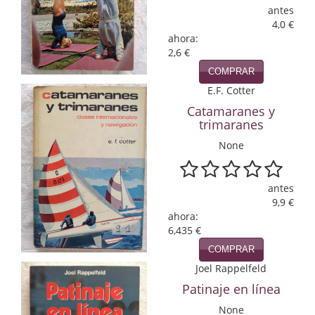
antes
Infantil y juvenil. Nuevo!!
4,0 €
ahora:
Infantil y juvenil. Nuevo!!!
2,6 €
COMPRAR
Informática
E.F. Cotter
Catamaranes y
Literatura fantástica
trimaranes
Literatura hispanoamericana
None
Local
antes
Mafia y espionaje
9,9 €
ahora:
Matemáticas
6,435 €
COMPRAR
Medicina
Joel Rappelfeld
Patinaje en línea
Música
None