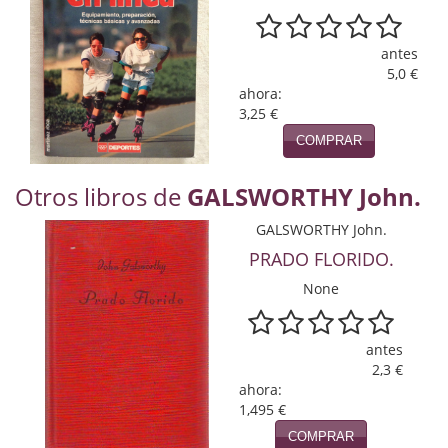
Naturaleza
Novela Extranjera
antes
5,0 €
Novela fantástica
ahora:
3,25 €
Novela histórica
COMPRAR
Novela negra
Otros libros de
GALSWORTHY John.
Novela romántica
GALSWORTHY John.
Otros idiomas
PRADO FLORIDO.
None
Papás, Mamás, bebés...
Papás, Mamás, Bebés...
antes
2,3 €
Papás, Mamás, Bebés…
ahora:
1,495 €
Poesía
COMPRAR