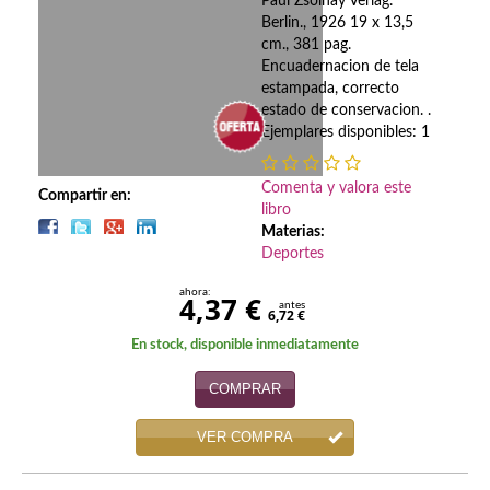
Biografías
Paul Zsolnay Verlag.
Berlin., 1926 19 x 13,5
cm., 381 pag.
Ciencia ficción
Encuadernacion de tela
estampada, correcto
Cine
estado de conservacion. .
Ejemplares disponibles: 1
Cocina
Cómic
Comenta y valora este
Compartir en:
libro
Cuentos y relatos
Materias:
Deportes
Deportes
ahora:
4,37 €
antes
6,72 €
Derecho
En stock, disponible inmediatamente
Discos deVinilo. LP
COMPRAR
Divulgación científica
VER COMPRA
DVD