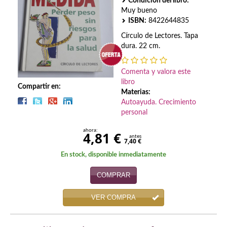
Biografías
Condición del libro:
Muy bueno
ISBN:
8422644835
Ciencia ficción
Círculo de Lectores. Tapa
Cine
dura. 22 cm.
Cocina
Comenta y valora este
libro
Cómic
Compartir en:
Materias:
Autoayuda. Crecimiento
Cuentos y relatos
personal
Deportes
ahora:
4,81 €
antes
7,40 €
Derecho
En stock, disponible inmediatamente
Discos deVinilo. LP
COMPRAR
Divulgación científica
VER COMPRA
DVD