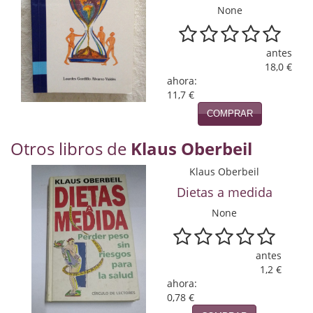
Naturaleza
None
Novela Extranjera
antes
Novela fantástica
18,0 €
ahora:
Novela histórica
11,7 €
COMPRAR
Novela negra
Otros libros de
Klaus Oberbeil
Novela romántica
Klaus Oberbeil
Otros idiomas
Dietas a medida
Papás, Mamás, bebés...
None
Papás, Mamás, Bebés...
antes
Papás, Mamás, Bebés…
1,2 €
ahora:
Poesía
0,78 €