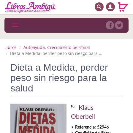
BUSCAR
MENÚ PRINCIPAL
Libros
Toggle
navigation
Novedades
Notícias
Libros
Autoayuda. Crecimiento personal
Dieta a Medida, perder peso sin riesgo para ...
MATERIAS
Dieta a Medida, perder
Arte
peso sin riesgo para la
Astrología. Ocultismo
salud
Autoayuda. Conocimiento personal
Klaus
Por
Autoayuda. Crecimiento personal
Oberbeil
Biografía
Referencia:
52946