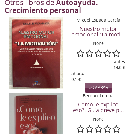
Otros libros de
Autoayuda.
Economía
Crecimiento personal
Enciclopedias
Miguel Espada García
Nuestro motor
Ensayo
emocional "La moti...
Ensayo literario
None
Filosofía
antes
14,0 €
Física y Química
ahora:
9,1 €
Física y química
COMPRAR
Guerra Civil Española
Berdun, Lorena
Como le explico
Historia
eso?. Guia breve p...
historia
None
Infantil y juvenil