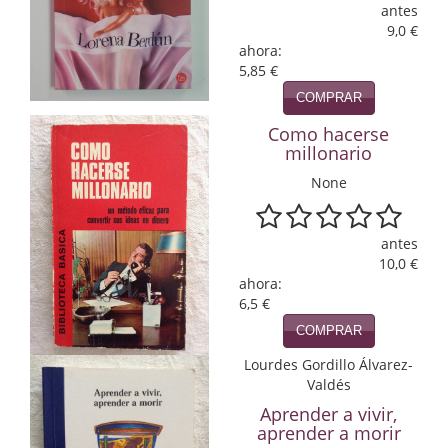
antes
9,0 €
Infantil y juvenil. Nuevo!!
ahora:
5,85 €
Infantil y juvenil. Nuevo!!!
COMPRAR
Informática
Como hacerse
millonario
Literatura fantástica
None
Literatura hispanoamericana
Local
antes
10,0 €
Mafia y espionaje
ahora:
6,5 €
Matemáticas
COMPRAR
Lourdes Gordillo Álvarez-
Medicina
Valdés
Música
Aprender a vivir,
aprender a morir