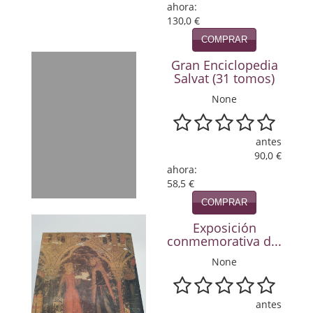
ahora:
Política
130,0 €
COMPRAR
Psicología. Educación
Gran Enciclopedia
Religión
Salvat (31 tomos)
None
Revistas
Segunda Guerra Mundial
antes
90,0 €
Sobre Madrid
ahora:
58,5 €
Teatro
COMPRAR
Tema Local
Exposición
conmemorativa d...
Terror
None
Terrorismo
antes
Varios