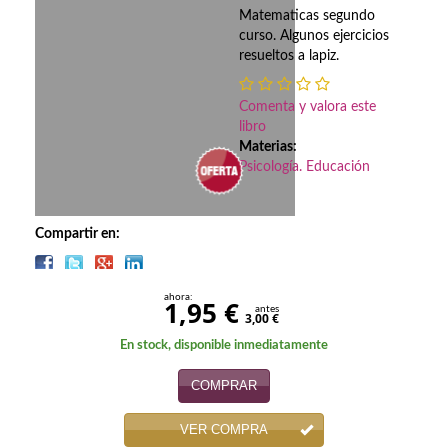
Biografías
Matematicas segundo
curso. Algunos ejercicios
Ciencia ficción
resueltos a lapiz.
Cine
Comenta y valora este
Cocina
libro
Materias:
Psicología. Educación
Cómic
Cuentos y relatos
Compartir en:
Deportes
Derecho
ahora:
1,95 €
antes
3,00 €
Discos deVinilo. LP
En stock, disponible inmediatamente
Divulgación científica
COMPRAR
DVD
VER COMPRA