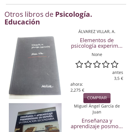
Economía
Otros libros de
Psicología.
Enciclopedias
Educación
Ensayo
ÁLVAREZ VILLAR, A.
Elementos de
Ensayo literario
psicología experim...
None
Filosofía
Física y Química
antes
3,5 €
Física y química
ahora:
2,275 €
Guerra Civil Española
COMPRAR
Historia
Miguel Ángel García de
Juan
historia
Enseñanza y
aprendizaje posmo...
Infantil y juvenil