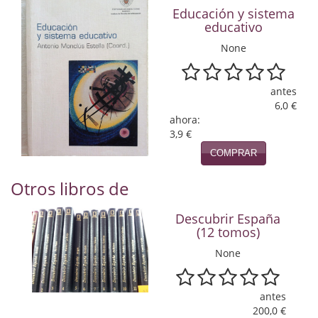
Naturaleza
Educación y sistema
educativo
Novela Extranjera
None
Novela fantástica
antes
Novela histórica
6,0 €
ahora:
Novela negra
3,9 €
Novela romántica
COMPRAR
Otros idiomas
Otros libros de
Papás, Mamás, bebés...
Descubrir España
(12 tomos)
Papás, Mamás, Bebés...
None
Papás, Mamás, Bebés…
antes
Poesía
200,0 €