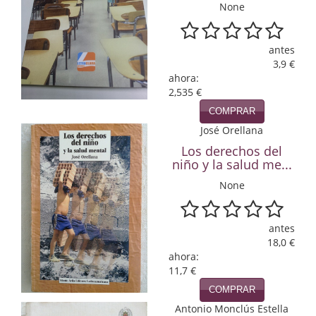
None
Infantil y juvenil. Nuevo!!
antes
Infantil y juvenil. Nuevo!!!
3,9 €
ahora:
Informática
2,535 €
Literatura fantástica
COMPRAR
José Orellana
Literatura hispanoamericana
Los derechos del
niño y la salud me...
Local
None
Mafia y espionaje
antes
Matemáticas
18,0 €
ahora:
Medicina
11,7 €
Música
COMPRAR
Antonio Monclús Estella