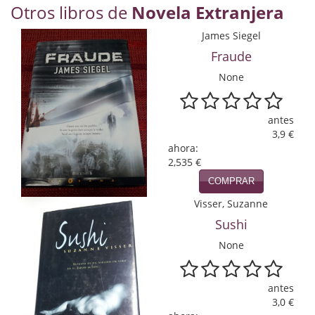
Otros libros de
Novela Extranjera
Economía
James Siegel
Enciclopedias
Fraude
Ensayo
None
Ensayo literario
antes
Filosofía
3,9 €
ahora:
Física y Química
2,535 €
COMPRAR
Física y química
Visser, Suzanne
Guerra Civil Española
Sushi
None
Historia
historia
antes
3,0 €
Infantil y juvenil