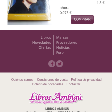
Naturaleza
1,5 €
ahora:
Novela Extranjera
0,975 €
COMPRAR
Novela fantástica
Novela histórica
Libros
Marcas
Novedades
Proveedores
Novela negra
Ofertas
Noticias
Foro
Novela romántica
Otros idiomas
Papás, Mamás, bebés...
Quiénes somos
Condiciones de venta
Política de privacidad
Boletín de novedades
Contactar
Papás, Mamás, Bebés...
Papás, Mamás, Bebés…
Poesía
LIBROS AMBIGÚ