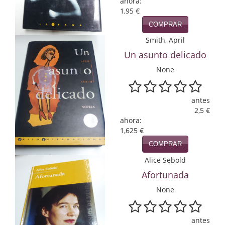
ahora:
1,95 €
Infantil y juvenil. Nuevo!!
COMPRAR
Infantil y juvenil. Nuevo!!!
Smith, April
Un asunto delicado
Informática
None
Literatura fantástica
Literatura hispanoamericana
antes
2,5 €
ahora:
Local
1,625 €
Mafia y espionaje
COMPRAR
Alice Sebold
Matemáticas
Afortunada
Medicina
None
Música
antes