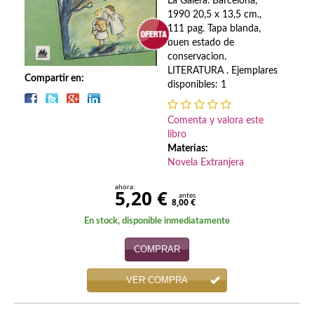
Biografías
La Galera. Barcelona,
1990 20,5 x 13,5 cm.,
111 pag. Tapa blanda,
Ciencia ficción
buen estado de
conservacion.
Cine
LITERATURA . Ejemplares
Compartir en:
disponibles: 1
Cocina
Cómic
Comenta y valora este
libro
Cuentos y relatos
Materias:
Novela Extranjera
Deportes
ahora:
5,20 €
antes
8,00 €
Derecho
En stock, disponible inmediatamente
Discos deVinilo. LP
COMPRAR
Divulgación científica
VER COMPRA
DVD