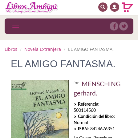
BUSCAR
MENÚ PRINCIPAL
Libros
Toggle
navigation
Novedades
Notícias
Libros
Novela Extranjera
EL AMIGO FANTASMA.
MATERIAS
EL AMIGO FANTASMA.
Arte
MENSCHING
Por
Astrología. Ocultismo
gerhard.
Autoayuda. Conocimiento personal
Referencia:
500114560
Autoayuda. Crecimiento personal
Condición del libro:
Normal
Biografía
ISBN:
8424676351