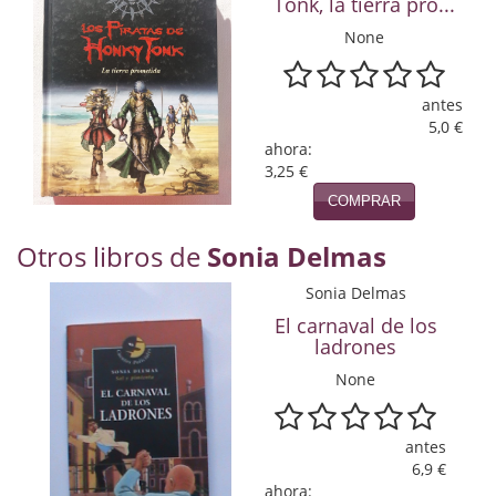
Tonk, la tierra pro...
Naturaleza
None
Novela Extranjera
Novela fantástica
antes
5,0 €
Novela histórica
ahora:
3,25 €
Novela negra
COMPRAR
Novela romántica
Otros libros de
Sonia Delmas
Otros idiomas
Sonia Delmas
El carnaval de los
Papás, Mamás, bebés...
ladrones
Papás, Mamás, Bebés...
None
Papás, Mamás, Bebés…
antes
Poesía
6,9 €
ahora: