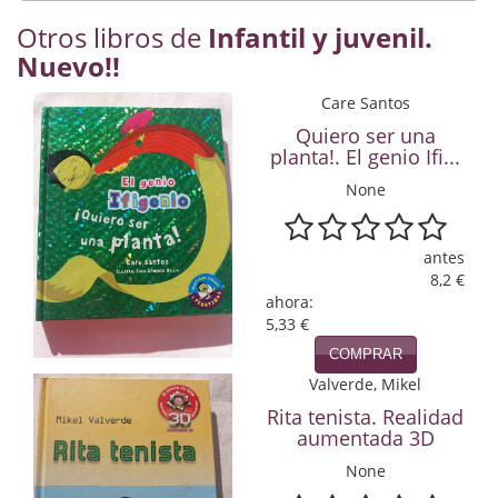
Economía
Otros libros de
Infantil y juvenil.
Nuevo!!
Enciclopedias
Care Santos
Ensayo
Quiero ser una
planta!. El genio Ifi...
Ensayo literario
None
Filosofía
Física y Química
antes
8,2 €
Física y química
ahora:
5,33 €
Guerra Civil Española
COMPRAR
Valverde, Mikel
Historia
Rita tenista. Realidad
aumentada 3D
historia
None
Infantil y juvenil