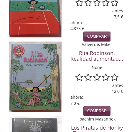
Infantil y juvenil. Nuevo!!
antes
7,5 €
Infantil y juvenil. Nuevo!!!
ahora:
4,875 €
Informática
COMPRAR
Valverde, Mikel
Literatura fantástica
Rita Robinson.
Realidad aumentad...
Literatura hispanoamericana
None
Local
Mafia y espionaje
antes
12,0 €
Matemáticas
ahora:
7,8 €
Medicina
COMPRAR
Joachim Masannek
Música
Los Piratas de Honky