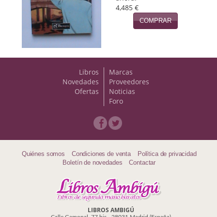
4,485 €
Política
COMPRAR
Psicología. Educación
Religión
Revistas
Libros
Marcas
Novedades
Proveedores
Segunda Guerra Mundial
Ofertas
Noticias
Foro
Sobre Madrid
Teatro
Tema Local
Quiénes somos
Condiciones de venta
Política de privacidad
Boletín de novedades
Contactar
Terror
Terrorismo
LIBROS AMBIGÚ
Varios
Calle Gamonal, 77 bis - 28031 Madrid (España)