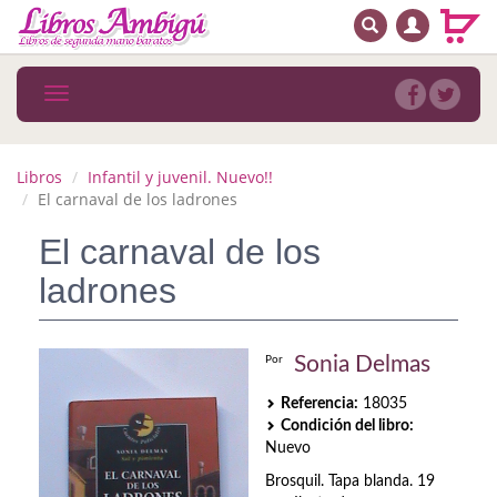
BUSCAR
MENÚ PRINCIPAL
Libros
Toggle
navigation
Novedades
Notícias
Libros
Infantil y juvenil. Nuevo!!
El carnaval de los ladrones
MATERIAS
El carnaval de los
Arte
ladrones
Astrología. Ocultismo
Autoayuda. Conocimiento personal
Sonia Delmas
Por
Referencia:
18035
Autoayuda. Crecimiento personal
Condición del libro:
Nuevo
Biografía
Brosquil. Tapa blanda. 19