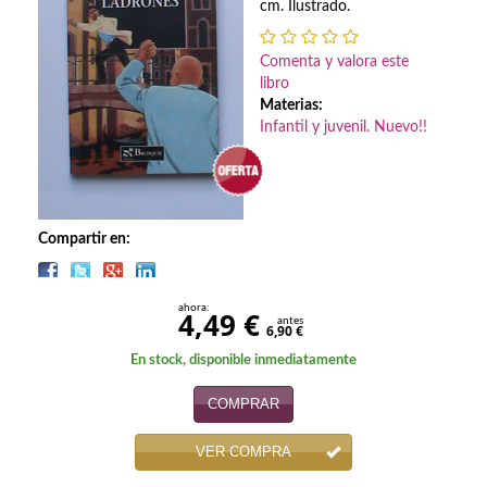
Biografías
cm. Ilustrado.
Ciencia ficción
Comenta y valora este
libro
Cine
Materias:
Infantil y juvenil. Nuevo!!
Cocina
Cómic
Cuentos y relatos
Compartir en:
Deportes
ahora:
4,49 €
Derecho
antes
6,90 €
En stock, disponible inmediatamente
Discos deVinilo. LP
COMPRAR
Divulgación científica
VER COMPRA
DVD