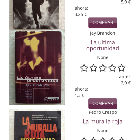
5,0 €
ahora:
Infantil y juvenil. Nuevo!!
3,25 €
Infantil y juvenil. Nuevo!!!
COMPRAR
Jay Brandon
Informática
La última
oportunidad
Literatura fantástica
None
Literatura hispanoamericana
Local
antes
2,0 €
Mafia y espionaje
ahora:
1,3 €
Matemáticas
COMPRAR
Pedro Crespo
Medicina
La muralla roja
Música
None