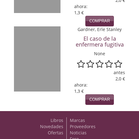
2,0 €
ahora:
Viajes
1,3 €
COMPRAR
Viajesç
Gardner, Erle Stanley
El caso de la
enfermera fugitiva
None
antes
2,0 €
ahora:
1,3 €
COMPRAR
Libros
Marcas
Novedades
Proveedores
Ofertas
Noticias
Foro