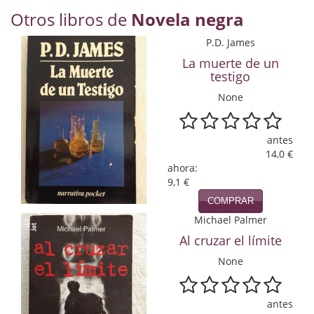
Economía
Otros libros de
Novela negra
Enciclopedias
P.D. James
La muerte de un
Ensayo
testigo
None
Ensayo literario
Filosofía
antes
14,0 €
Física y Química
ahora:
9,1 €
Física y química
COMPRAR
Guerra Civil Española
Michael Palmer
Al cruzar el límite
Historia
None
historia
antes
Infantil y juvenil