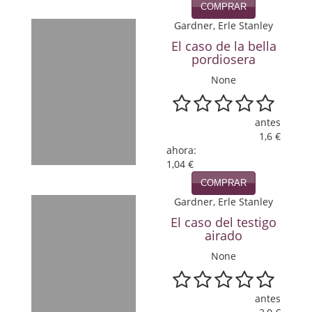
COMPRAR
Política
Gardner, Erle Stanley
Psicología. Educación
El caso de la bella
pordiosera
Religión
None
Revistas
antes
Segunda Guerra Mundial
1,6 €
ahora:
Sobre Madrid
1,04 €
COMPRAR
Teatro
Gardner, Erle Stanley
Tema Local
El caso del testigo
airado
Terror
None
Terrorismo
antes
Varios