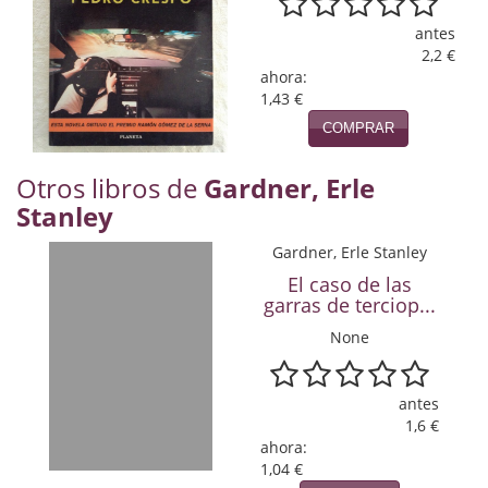
Naturaleza
antes
Novela Extranjera
2,2 €
ahora:
Novela fantástica
1,43 €
COMPRAR
Novela histórica
Otros libros de
Gardner, Erle
Novela negra
Stanley
Novela romántica
Gardner, Erle Stanley
Otros idiomas
El caso de las
garras de terciop...
Papás, Mamás, bebés...
None
Papás, Mamás, Bebés...
antes
Papás, Mamás, Bebés…
1,6 €
ahora:
Poesía
1,04 €