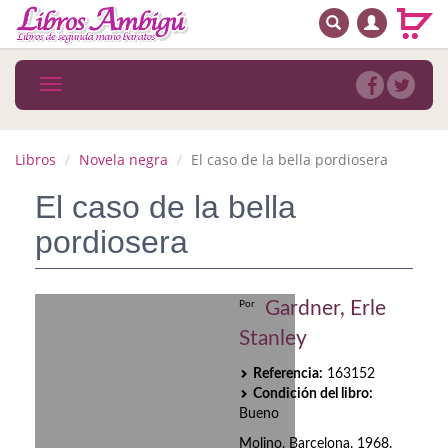
BUSCAR
MENÚ PRINCIPAL
Libros
Toggle
navigation
Novedades
Notícias
Libros
Novela negra
El caso de la bella pordiosera
MATERIAS
El caso de la bella
pordiosera
Arte
Astrología. Ocultismo
Gardner, Erle
Por
Autoayuda. Conocimiento personal
Stanley
Autoayuda. Crecimiento personal
Referencia:
163152
Condición del libro:
Biografía
Bueno
Molino. Barcelona. 1968.