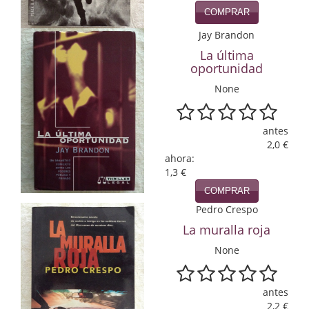
COMPRAR
Infantil y juvenil. Nuevo!!
Jay Brandon
Infantil y juvenil. Nuevo!!!
La última
oportunidad
Informática
None
Literatura fantástica
antes
Literatura hispanoamericana
2,0 €
ahora:
Local
1,3 €
COMPRAR
Mafia y espionaje
Pedro Crespo
Matemáticas
La muralla roja
None
Medicina
Música
antes
2,2 €