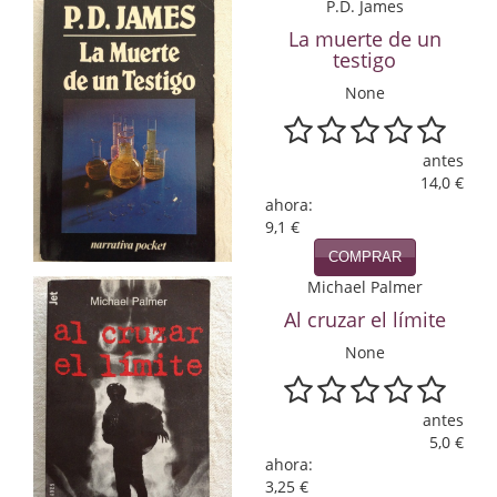
P.D. James
Economía
La muerte de un
testigo
Enciclopedias
None
Ensayo
Ensayo literario
antes
14,0 €
ahora:
Filosofía
9,1 €
Física y Química
COMPRAR
Michael Palmer
Física y química
Al cruzar el límite
Guerra Civil Española
None
Historia
antes
historia
5,0 €
ahora:
Infantil y juvenil
3,25 €