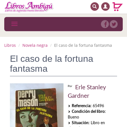
BUSCAR
MENÚ PRINCIPAL
Libros
Toggle
navigation
Novedades
Notícias
Libros
Novela negra
El caso de la fortuna fantasma
MATERIAS
El caso de la fortuna
fantasma
Arte
Astrología. Ocultismo
Erle Stanley
Por
Autoayuda. Conocimiento personal
Gardner
Autoayuda. Crecimiento personal
Referencia:
65496
Condición del libro:
Biografía
Bueno
Situación:
Libro en