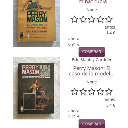
"mina" rubia
Política
None
Psicología. Educación
antes
Religión
1,4 €
ahora:
Revistas
0,91 €
COMPRAR
Segunda Guerra Mundial
Erle Stanley Gardner
Sobre Madrid
Perry Mason: El
caso de la model...
Teatro
None
Tema Local
antes
Terror
3,4 €
ahora:
Terrorismo
2,21 €
COMPRAR
Varios