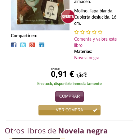
Biografías
almacén.
Molino. Tapa blanda.
Ciencia ficción
Cubierta deslucida. 16
cm.
Cine
Compartir en:
Cocina
Comenta y valora este
libro
Materias:
Cómic
Novela negra
Cuentos y relatos
ahora:
0,91 €
antes
1,40 €
Deportes
En stock, disponible inmediatamente
Derecho
COMPRAR
Discos deVinilo. LP
VER COMPRA
Divulgación científica
Otros libros de
Novela negra
DVD