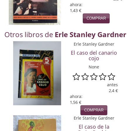
Naturaleza
ahora:
1,43 €
Novela Extranjera
COMPRAR
Novela fantástica
Otros libros de
Erle Stanley Gardner
Novela histórica
Erle Stanley Gardner
Novela negra
El caso del canario
cojo
Novela romántica
None
Otros idiomas
antes
Papás, Mamás, bebés...
2,4 €
ahora:
Papás, Mamás, Bebés...
1,56 €
COMPRAR
Papás, Mamás, Bebés…
Erle Stanley Gardner
Poesía
El caso de la