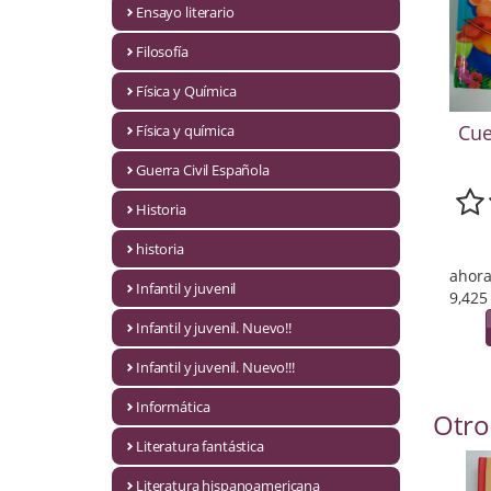
Ensayo literario
Economía
Filosofía
Enciclopedias
Física y Química
Ensayo
Cue
Física y química
Ensayo literario
Guerra Civil Española
Filosofía
Historia
Física y Química
historia
ahora
Infantil y juvenil
Física y química
9,425
Infantil y juvenil. Nuevo!!
Guerra Civil Española
Infantil y juvenil. Nuevo!!!
Historia
Informática
Otro
historia
Literatura fantástica
Infantil y juvenil
Literatura hispanoamericana