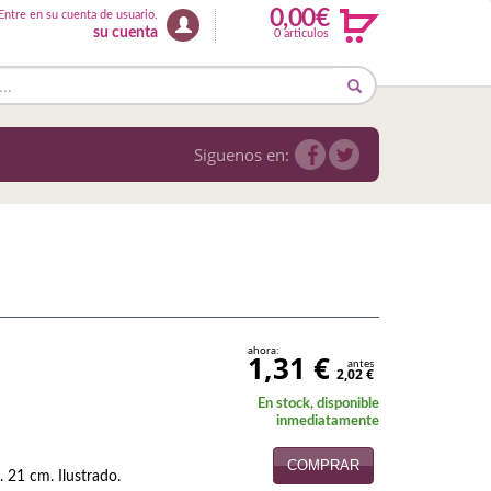
0,00€
Entre en su cuenta de usuario.
su cuenta
0 articulos
Siguenos en:
ahora:
1,31 €
antes
2,02 €
En stock, disponible
inmediatamente
COMPRAR
. 21 cm. Ilustrado.