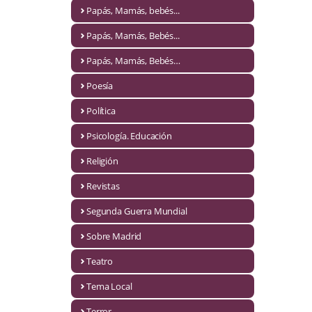
Naturaleza
Papás, Mamás, bebés...
Novela Extranjera
Papás, Mamás, Bebés...
Novela fantástica
Papás, Mamás, Bebés…
Poesía
Novela histórica
Política
Novela negra
Psicología. Educación
Novela romántica
Religión
Otros idiomas
Revistas
Papás, Mamás, bebés...
Segunda Guerra Mundial
Papás, Mamás, Bebés...
Sobre Madrid
Teatro
Papás, Mamás, Bebés…
Tema Local
Poesía
Terror