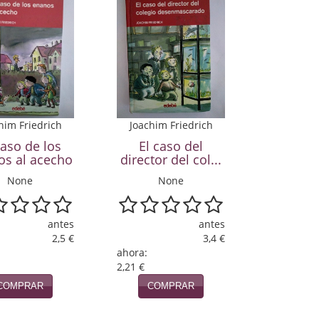
him Friedrich
Joachim Friedrich
caso de los
El caso del
os al acecho
director del col...
None
None
antes
antes
2,5 €
3,4 €
ahora:
2,21 €
COMPRAR
COMPRAR