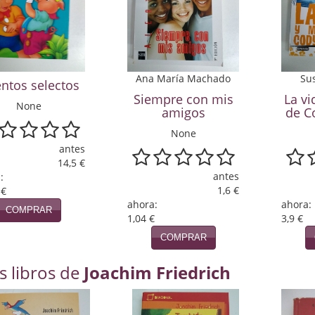
Ana María Machado
Su
ntos selectos
Siempre con mis
La vi
None
amigos
de C
None
antes
14,5 €
antes
:
1,6 €
 €
ahora:
ahora:
COMPRAR
1,04 €
3,9 €
COMPRAR
s libros de
Joachim Friedrich