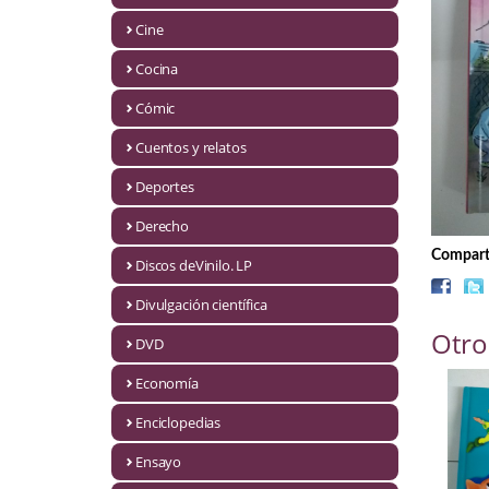
Biografías
Cine
Ciencia ficción
Cocina
Cine
Cómic
Cocina
Cuentos y relatos
Cómic
Deportes
Derecho
Cuentos y relatos
Comparti
Discos deVinilo. LP
Deportes
Divulgación científica
Derecho
Otro
DVD
Discos deVinilo. LP
Economía
Divulgación científica
Enciclopedias
DVD
Ensayo