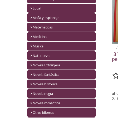
Infantil y juvenil. Nuevo!!
Local
Mafia y espionaje
Infantil y juvenil. Nuevo!!!
Matemáticas
Informática
Medicina
Literatura fantástica
Música
Literatura hispanoamericana
3
Naturaleza
pe
Local
Novela Extranjera
Mafia y espionaje
Novela fantástica
Novela histórica
Matemáticas
aho
Novela negra
Medicina
2,1
Novela romántica
Música
Otros idiomas