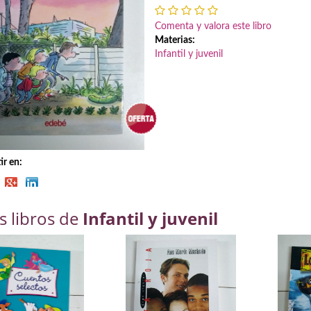
Comenta y valora este libro
Materias:
Infantil y juvenil
r en:
s libros de
Infantil y juvenil