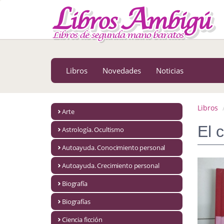
MENÚ PRINCIPAL
Libros
Novedades
Libros
Novedades
Noticias
Notícias
MATERIAS
Libros
Arte
Arte
El 
Astrología. Ocultismo
Astrología. Ocultismo
Autoayuda. Conocimiento personal
Autoayuda. Conocimiento personal
Autoayuda. Crecimiento personal
Autoayuda. Crecimiento personal
Biografía
Biografías
Biografía
Ciencia ficción