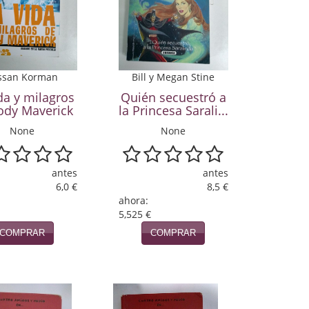
ssan Korman
Bill y Megan Stine
da y milagros
Quién secuestró a
ody Maverick
la Princesa Sarali...
None
None
antes
antes
6,0 €
8,5 €
ahora:
5,525 €
COMPRAR
COMPRAR