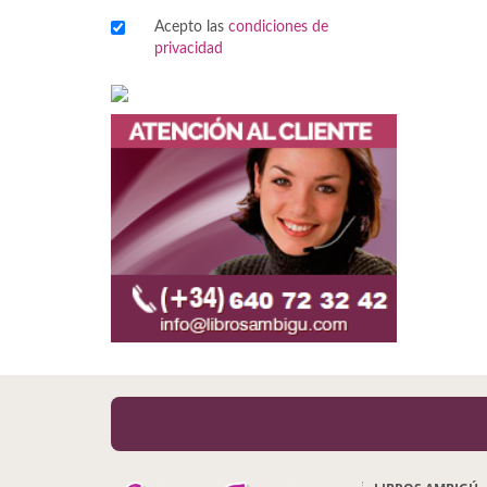
Acepto las
condiciones de
Viajes
privacidad
Viajesç