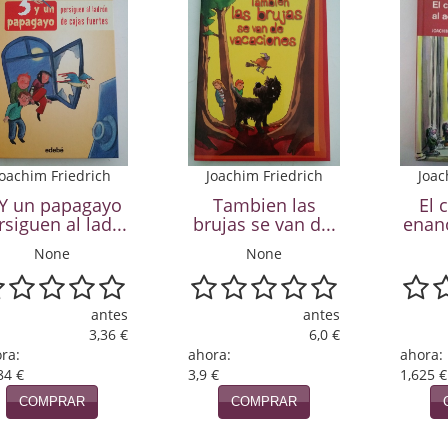
Joachim Friedrich
Joachim Friedrich
Joac
 Y un papagayo
Tambien las
El 
rsiguen al lad...
brujas se van d...
enan
None
None
antes
antes
3,36 €
6,0 €
ra:
ahora:
ahora:
84 €
3,9 €
1,625 €
COMPRAR
COMPRAR