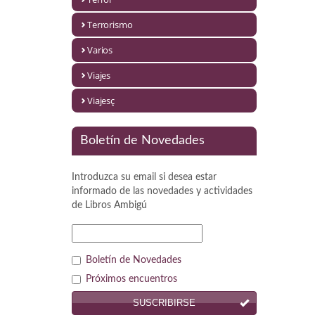
Política
Terrorismo
Psicología. Educación
Varios
Religión
Viajes
Revistas
Viajesç
Segunda Guerra Mundial
Boletín de Novedades
Sobre Madrid
Introduzca su email si desea estar
Teatro
informado de las novedades y actividades
de
Libros Ambigú
Tema Local
Terror
Boletín de Novedades
Terrorismo
Próximos encuentros
SUSCRIBIRSE
Varios