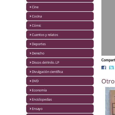
Biografías
Cine
Ciencia ficción
Cocina
Cine
Cómic
Cocina
Cuentos y relatos
Cómic
Deportes
Derecho
Cuentos y relatos
Comparti
Discos deVinilo. LP
Deportes
Divulgación científica
Derecho
Otro
DVD
Discos deVinilo. LP
Economía
Divulgación científica
Enciclopedias
DVD
Ensayo