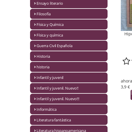
Ensayo literario
Economía
Filosofía
Enciclopedias
Física y Química
Ensayo
Hip
Física y química
Ensayo literario
Guerra Civil Española
Filosofía
Historia
Física y Química
historia
Infantil y juvenil
Física y química
ahora
3,9 €
Infantil y juvenil. Nuevo!!
Guerra Civil Española
Infantil y juvenil. Nuevo!!!
Historia
Informática
historia
Literatura fantástica
Infantil y juvenil
Literatura hispanoamericana