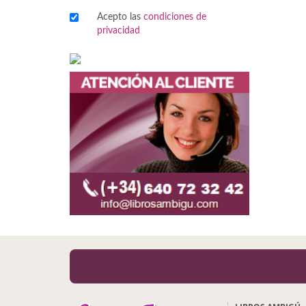
Acepto las
condiciones de
Viajes
privacidad
Viajesç