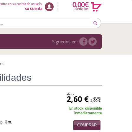
0,00€
Entre en su cuenta de usuario.
su cuenta
0 articulos
Siguenos en:
des
ilidades
ahora:
2,60 €
antes
4,00 €
En stock, disponible
inmediatamente
p. lám.
COMPRAR