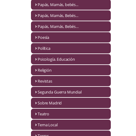
Naturaleza
Papás, Mamás, bebés...
Novela Extranjera
Papás, Mamás, Bebés...
Novela fantástica
Papás, Mamás, Bebés…
Poesía
Novela histórica
Política
Novela negra
Psicología. Educación
Novela romántica
Religión
Otros idiomas
Revistas
Papás, Mamás, bebés...
Segunda Guerra Mundial
Papás, Mamás, Bebés...
Sobre Madrid
Teatro
Papás, Mamás, Bebés…
Tema Local
Poesía
Terror