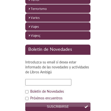
Política
Terrorismo
Psicología. Educación
Varios
Religión
Viajes
Revistas
Viajesç
Segunda Guerra Mundial
Boletín de Novedades
Sobre Madrid
Introduzca su email si desea estar
Teatro
informado de las novedades y actividades
de
Libros Ambigú
Tema Local
Terror
Boletín de Novedades
Terrorismo
Próximos encuentros
SUSCRIBIRSE
Varios