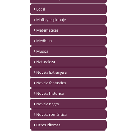
Infantil y juvenil. Nuevo!!
Local
Mafia y espionaje
Infantil y juvenil. Nuevo!!!
Matemáticas
Informática
Medicina
Literatura fantástica
Música
Literatura hispanoamericana
Naturaleza
Local
Novela Extranjera
Mafia y espionaje
Novela fantástica
Novela histórica
Matemáticas
Novela negra
Medicina
Novela romántica
Música
Otros idiomas