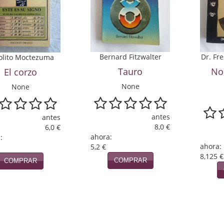
Bernard Fitzwalter
Dr. Fr
olito Moctezuma
Tauro
No
El corzo
None
None
antes
antes
8,0 €
6,0 €
ahora:
:
ahora:
5,2 €
8,125 €
COMPRAR
COMPRAR