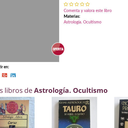
Comenta y valora este libro
Materias:
Astrología. Ocultismo
r en:
s libros de
Astrología. Ocultismo