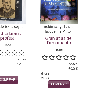
ederick L. Beynon
Robin Scagell . Dra
Jacqueline Mitton
stradamus
profeta
Gran atlas del
Firmamento
None
None
antes
12,5 €
antes
60,0 €
ahora:
39,0 €
COMPRAR
COMPRAR