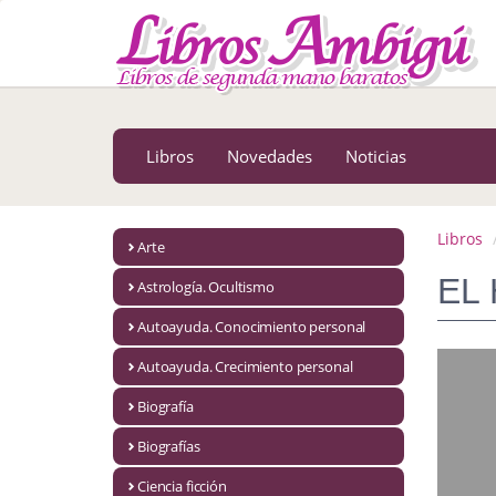
MENÚ PRINCIPAL
Libros
Novedades
Libros
Novedades
Noticias
Notícias
MATERIAS
Libros
Arte
Arte
EL
Astrología. Ocultismo
Astrología. Ocultismo
Autoayuda. Conocimiento personal
Autoayuda. Conocimiento personal
Autoayuda. Crecimiento personal
Autoayuda. Crecimiento personal
Biografía
Biografías
Biografía
Ciencia ficción