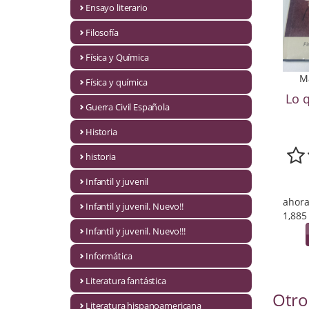
Ensayo literario
Economía
Filosofía
Enciclopedias
Física y Química
Ensayo
M
Física y química
Lo 
Ensayo literario
Guerra Civil Española
Filosofía
Historia
Física y Química
historia
Infantil y juvenil
Física y química
ahora
Infantil y juvenil. Nuevo!!
Guerra Civil Española
1,885
Infantil y juvenil. Nuevo!!!
Historia
Informática
historia
Literatura fantástica
Otro
Infantil y juvenil
Literatura hispanoamericana