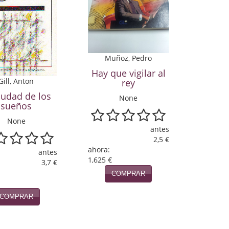
Muñoz, Pedro
Hay que vigilar al
Gill, Anton
rey
iudad de los
None
sueños
None
antes
2,5 €
ahora:
antes
1,625 €
3,7 €
COMPRAR
COMPRAR