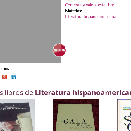
Comenta y valora este libro
Materias:
Literatura hispanoamericana
r en:
s libros de
Literatura hispanoamerica