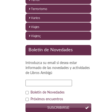
Política
Terrorismo
Psicología. Educación
Varios
Religión
Viajes
Revistas
Viajesç
Segunda Guerra Mundial
Boletín de Novedades
Sobre Madrid
Introduzca su email si desea estar
Teatro
informado de las novedades y actividades
de
Libros Ambigú
Tema Local
Terror
Boletín de Novedades
Terrorismo
Próximos encuentros
SUSCRIBIRSE
Varios