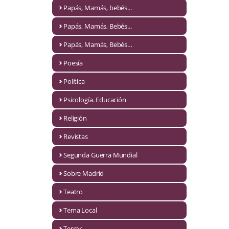
Naturaleza
Papás, Mamás, bebés...
Novela Extranjera
Papás, Mamás, Bebés...
Novela fantástica
Papás, Mamás, Bebés…
Poesía
Novela histórica
Política
Novela negra
Psicología. Educación
Novela romántica
Religión
Otros idiomas
Revistas
Papás, Mamás, bebés...
Segunda Guerra Mundial
Papás, Mamás, Bebés...
Sobre Madrid
Teatro
Papás, Mamás, Bebés…
Tema Local
Poesía
Terror