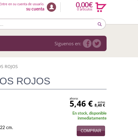
0,00€
Entre en su cuenta de usuario.
su cuenta
0 articulos
Siguenos en:
OS ROJOS
DOS ROJOS
ahora:
5,46 €
antes
8,40 €
En stock, disponible
inmediatamente
 22 cm.
COMPRAR