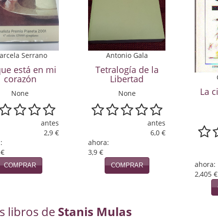
arcela Serrano
Antonio Gala
que está en mi
Tetralogía de la
corazón
Libertad
La c
None
None
antes
antes
2,9 €
6,0 €
:
ahora:
 €
3,9 €
ahora:
COMPRAR
COMPRAR
2,405 €
s libros de
Stanis Mulas