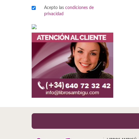
Acepto las
condiciones de
Viajes
privacidad
Viajesç