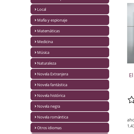
Infantil y juvenil. Nuevo!!
Local
Mafia y espionaje
Infantil y juvenil. Nuevo!!!
Matemáticas
Informática
Medicina
Literatura fantástica
Música
Literatura hispanoamericana
Naturaleza
Local
Novela Extranjera
E
Mafia y espionaje
Novela fantástica
Novela histórica
Matemáticas
Novela negra
Medicina
Novela romántica
aho
Música
1,4
Otros idiomas