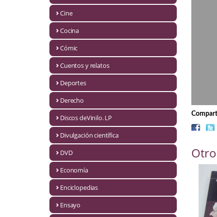
Biografías
Cine
Ciencia ficción
Cocina
Cine
Cómic
Cocina
Cuentos y relatos
Cómic
Deportes
Derecho
Cuentos y relatos
Comparti
Discos deVinilo. LP
Deportes
Divulgación científica
Derecho
Otro
DVD
Discos deVinilo. LP
Economía
Divulgación científica
Enciclopedias
DVD
Ensayo