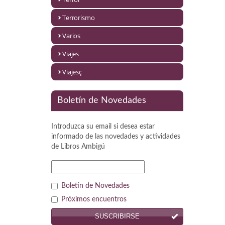
Política
Terrorismo
Psicología. Educación
Varios
Religión
Viajes
Revistas
Viajesç
Segunda Guerra Mundial
Boletín de Novedades
Sobre Madrid
Introduzca su email si desea estar
Teatro
informado de las novedades y actividades
de
Libros Ambigú
Tema Local
Terror
Boletín de Novedades
Terrorismo
Próximos encuentros
SUSCRIBIRSE
Varios