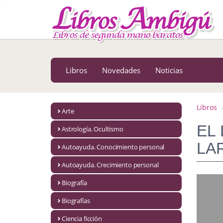
MENÚ PRINCIPAL
Libros
Novedades
Libros
Novedades
Noticias
Notícias
MATERIAS
Libros
Arte
Arte
EL
Astrología. Ocultismo
Astrología. Ocultismo
LA
Autoayuda. Conocimiento personal
Autoayuda. Conocimiento personal
Autoayuda. Crecimiento personal
Autoayuda. Crecimiento personal
Biografía
Biografías
Biografía
Ciencia ficción