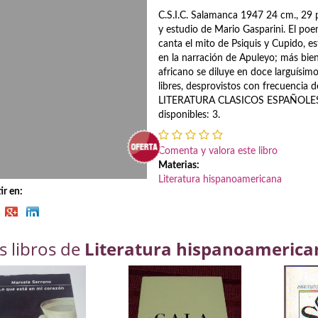
C.S.I.C. Salamanca 1947 24 cm., 29 
y estudio de Mario Gasparini. El poem
canta el mito de Psiquis y Cupido, e
en la narración de Apuleyo; más bien
africano se diluye en doce larguísim
libres, desprovistos con frecuencia d
LITERATURA CLASICOS ESPAÑOLES 
disponibles: 3.
Comenta y valora este libro
Materias:
Literatura hispanoamericana
r en:
s libros de
Literatura hispanoamerica