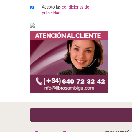
Acepto las
condiciones de
Viajes
privacidad
Viajesç