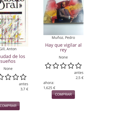
Muñoz, Pedro
Hay que vigilar al
Gill, Anton
rey
iudad de los
None
sueños
None
antes
2,5 €
ahora:
antes
1,625 €
3,7 €
COMPRAR
COMPRAR