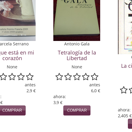
arcela Serrano
Antonio Gala
que está en mi
Tetralogía de la
corazón
Libertad
La c
None
None
antes
antes
2,9 €
6,0 €
:
ahora:
 €
3,9 €
ahora:
COMPRAR
COMPRAR
2,405 €