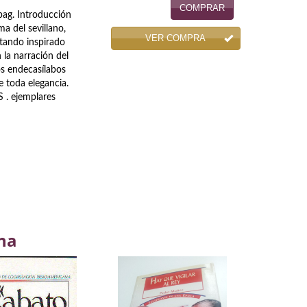
COMPRAR
pag. Introducción
a del sevillano,
VER COMPRA
stando inspirado
 la narración del
os endecasílabos
e toda elegancia.
. ejemplares
na