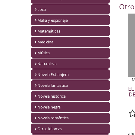
Otro
Infantil y juvenil. Nuevo!!
Local
Mafia y espionaje
Infantil y juvenil. Nuevo!!!
Matemáticas
Informática
Medicina
Literatura fantástica
Música
Literatura hispanoamericana
Naturaleza
Local
Novela Extranjera
M
Mafia y espionaje
Novela fantástica
EL
DE
Novela histórica
Matemáticas
Novela negra
Medicina
Novela romántica
Música
Otros idiomas
aho