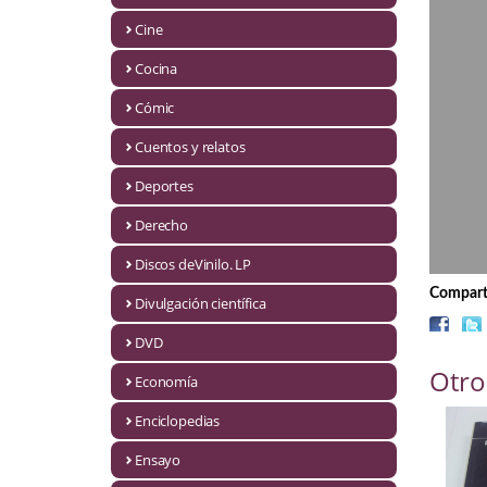
Biografías
Cine
Ciencia ficción
Cocina
Cine
Cómic
Cocina
Cuentos y relatos
Cómic
Deportes
Derecho
Cuentos y relatos
Discos deVinilo. LP
Deportes
Comparti
Divulgación científica
Derecho
DVD
Discos deVinilo. LP
Otro
Economía
Divulgación científica
Enciclopedias
DVD
Ensayo