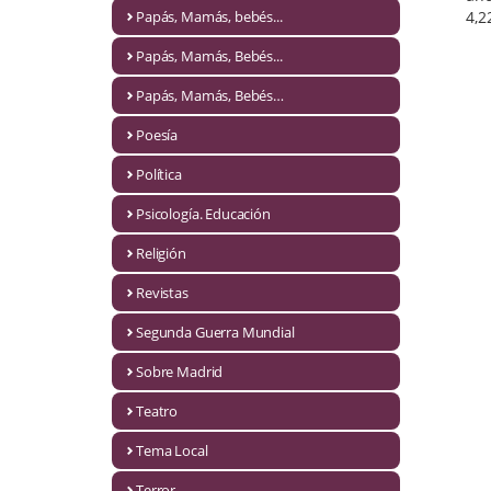
Naturaleza
4,2
Papás, Mamás, bebés...
Novela Extranjera
Papás, Mamás, Bebés...
Novela fantástica
Papás, Mamás, Bebés…
Poesía
Novela histórica
Política
Novela negra
Psicología. Educación
Novela romántica
Religión
Otros idiomas
Revistas
Papás, Mamás, bebés...
Segunda Guerra Mundial
Papás, Mamás, Bebés...
Sobre Madrid
Teatro
Papás, Mamás, Bebés…
Tema Local
Poesía
Terror