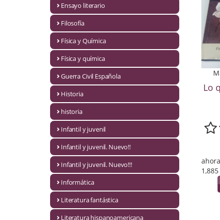
Ensayo literario
Economía
Filosofía
Enciclopedias
Física y Química
Ensayo
Física y química
Ensayo literario
M
Guerra Civil Española
Lo 
Filosofía
Historia
Física y Química
historia
Infantil y juvenil
Física y química
Infantil y juvenil. Nuevo!!
Guerra Civil Española
ahora
Infantil y juvenil. Nuevo!!!
1,885
Historia
Informática
historia
Literatura fantástica
Infantil y juvenil
Literatura hispanoamericana