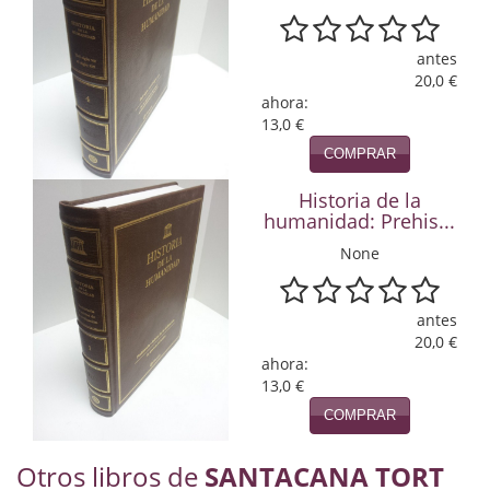
Política
antes
Psicología. Educación
20,0 €
ahora:
Religión
13,0 €
COMPRAR
Revistas
Historia de la
Segunda Guerra Mundial
humanidad: Prehis...
Sobre Madrid
None
Teatro
antes
Tema Local
20,0 €
ahora:
13,0 €
Terror
COMPRAR
Terrorismo
Otros libros de
SANTACANA TORT
Varios