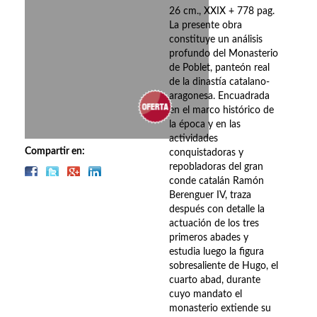
Biografías
26 cm., XXIX + 778 pag.
La presente obra
Ciencia ficción
constituye un análisis
profundo del Monasterio
Cine
de Poblet, panteón real
de la dinastía catalano-
Cocina
aragonesa. Encuadrada
en el marco histórico de
Cómic
la época y en las
actividades
Cuentos y relatos
Compartir en:
conquistadoras y
repobladoras del gran
Deportes
conde catalán Ramón
Berenguer IV, traza
Derecho
después con detalle la
actuación de los tres
primeros abades y
Discos deVinilo. LP
estudia luego la figura
sobresaliente de Hugo, el
Divulgación científica
cuarto abad, durante
cuyo mandato el
DVD
monasterio extiende su