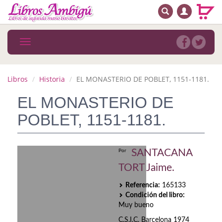
BUSCAR
MENÚ PRINCIPAL
Libros
Toggle
navigation
Novedades
Notícias
Libros
Historia
EL MONASTERIO DE POBLET, 1151-1181.
MATERIAS
EL MONASTERIO DE
POBLET, 1151-1181.
Arte
Astrología. Ocultismo
SANTACANA
Por
Autoayuda. Conocimiento personal
TORT Jaime.
Autoayuda. Crecimiento personal
Referencia:
165133
Condición del libro:
Biografía
Muy bueno
C.S.I.C. Barcelona 1974