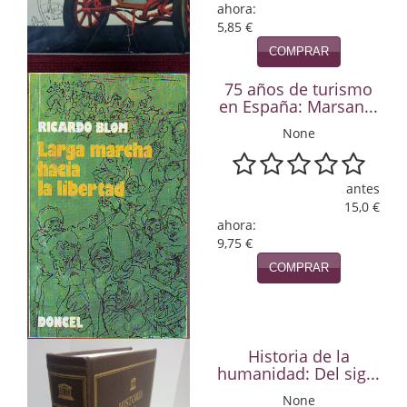
Naturaleza
ahora:
5,85 €
Novela Extranjera
COMPRAR
Novela fantástica
75 años de turismo
en España: Marsan...
Novela histórica
None
Novela negra
antes
Novela romántica
15,0 €
ahora:
Otros idiomas
9,75 €
COMPRAR
Papás, Mamás, bebés...
Papás, Mamás, Bebés...
Papás, Mamás, Bebés…
Historia de la
humanidad: Del sig...
Poesía
None