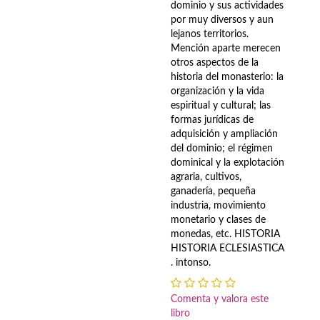
dominio y sus actividades
Economía
por muy diversos y aun
lejanos territorios.
Enciclopedias
Mención aparte merecen
otros aspectos de la
Ensayo
historia del monasterio: la
organización y la vida
Ensayo literario
espiritual y cultural; las
formas jurídicas de
Filosofía
adquisición y ampliación
del dominio; el régimen
Física y Química
dominical y la explotación
agraria, cultivos,
Física y química
ganadería, pequeña
industria, movimiento
monetario y clases de
Guerra Civil Española
monedas, etc. HISTORIA
HISTORIA ECLESIASTICA
Historia
. intonso.
historia
Comenta y valora este
Infantil y juvenil
libro