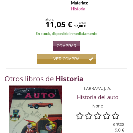
Materias:
Infantil y juvenil. Nuevo!!
Historia
ahora:
Infantil y juvenil. Nuevo!!!
11,05 €
antes
17,00 €
Informática
En stock, disponible inmediatamente
COMPRAR
Literatura fantástica
Literatura hispanoamericana
VER COMPRA
Local
Otros libros de
Historia
Mafia y espionaje
LARRAYA, J. A.
Historia del auto
Matemáticas
None
Medicina
Música
antes
9,0 €