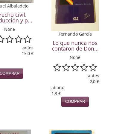
el Albaladejo
echo civil.
ducción y p...
None
Fernando García
Lo que nunca nos
antes
contaron de Don...
15,0 €
None
COMPRAR
antes
2,0 €
ahora:
1,3 €
COMPRAR