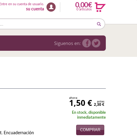
0,00€
Entre en su cuenta de usuario.
su cuenta
0 articulos
Siguenos en:
ahora:
1,50 €
antes
2,30 €
En stock, disponible
inmediatamente
COMPRAR
ot. Encuadernación