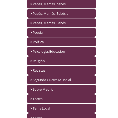
Naturaleza
Papás, Mamás, bebés...
Novela Extranjera
Papás, Mamás, Bebés...
Novela fantástica
Papás, Mamás, Bebés…
Poesía
Novela histórica
Política
Novela negra
Psicología. Educación
Novela romántica
Religión
Otros idiomas
Revistas
Papás, Mamás, bebés...
Segunda Guerra Mundial
Papás, Mamás, Bebés...
Sobre Madrid
Teatro
Papás, Mamás, Bebés…
Tema Local
Poesía
Terror