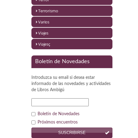
Política
Terrorismo
Psicología. Educación
Varios
Religión
Viajes
Revistas
Viajesç
Segunda Guerra Mundial
Boletín de Novedades
Sobre Madrid
Introduzca su email si desea estar
Teatro
informado de las novedades y actividades
de
Libros Ambigú
Tema Local
Terror
Boletín de Novedades
Terrorismo
Próximos encuentros
SUSCRIBIRSE
Varios