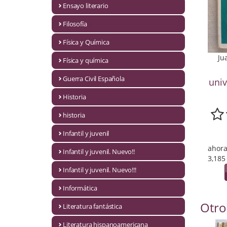
Ensayo literario
Economía
Filosofía
Enciclopedias
Física y Química
Ensayo
Ju
Física y química
Ensayo literario
Guerra Civil Española
univ
Filosofía
Historia
Física y Química
historia
Infantil y juvenil
Física y química
ahora
Infantil y juvenil. Nuevo!!
Guerra Civil Española
3,185
Infantil y juvenil. Nuevo!!!
Historia
Informática
historia
Otro
Literatura fantástica
Infantil y juvenil
Literatura hispanoamericana