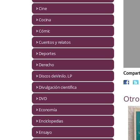
Biografías
Cine
Ciencia ficción
Cocina
Cine
Cómic
Cocina
Cuentos y relatos
Cómic
Deportes
Derecho
Cuentos y relatos
Comparti
Discos deVinilo. LP
Deportes
Divulgación científica
Derecho
Otro
DVD
Discos deVinilo. LP
Economía
Divulgación científica
Enciclopedias
DVD
Ensayo