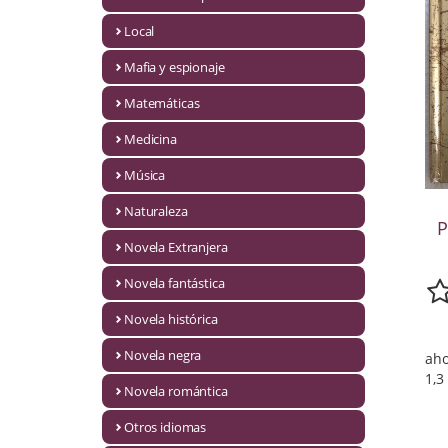
Infantil y juvenil. Nuevo!!
Local
Mafia y espionaje
Infantil y juvenil. Nuevo!!!
Matemáticas
Informática
Medicina
Literatura fantástica
Música
Literatura hispanoamericana
Naturaleza
P
Local
Novela Extranjera
Mafia y espionaje
Novela fantástica
Novela histórica
Matemáticas
Novela negra
aho
Medicina
1,3
Novela romántica
Música
Otros idiomas