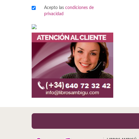
Acepto las
condiciones de
Viajes
privacidad
Viajesç