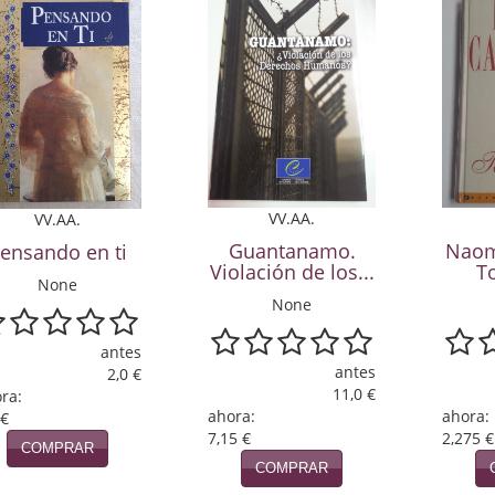
VV.AA.
VV.AA.
Guantanamo.
Naom
ensando en ti
Violación de los...
T
None
None
antes
antes
2,0 €
11,0 €
ra:
ahora:
ahora:
 €
7,15 €
2,275 €
COMPRAR
COMPRAR