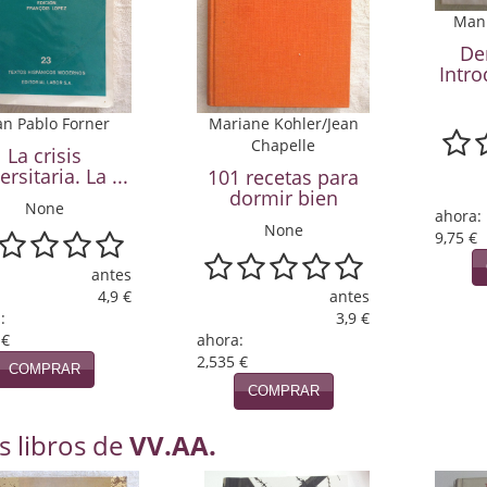
Manu
Der
Intro
an Pablo Forner
Mariane Kohler/Jean
Chapelle
La crisis
ersitaria. La ...
101 recetas para
dormir bien
None
ahora:
None
9,75 €
antes
4,9 €
antes
:
3,9 €
 €
ahora:
2,535 €
COMPRAR
COMPRAR
s libros de
VV.AA.