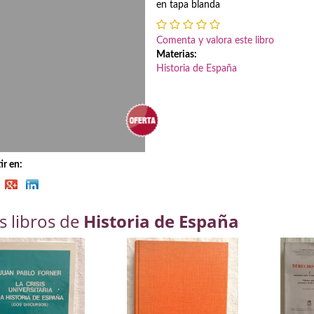
en tapa blanda
Comenta y valora este libro
Materias:
Historia de España
r en:
s libros de
Historia de España