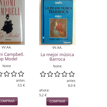
VV.AA.
VV.AA.
i Campbell.
La mejor música
op Model
Barroca
None
None
antes
antes
3,5 €
8,0 €
ahora:
5,2 €
COMPRAR
COMPRAR