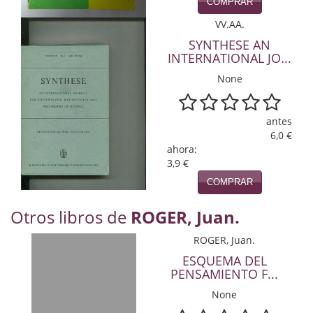
Naturaleza
COMPRAR
VV.AA.
Novela Extranjera
SYNTHESE AN
INTERNATIONAL JO...
Novela fantástica
None
Novela histórica
Novela negra
antes
6,0 €
Novela romántica
ahora:
3,9 €
Otros idiomas
COMPRAR
Papás, Mamás, bebés...
Otros libros de
ROGER, Juan.
Papás, Mamás, Bebés...
ROGER, Juan.
ESQUEMA DEL
Papás, Mamás, Bebés…
PENSAMIENTO F...
None
Poesía