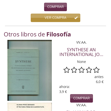
Economía
COMPRAR
Enciclopedias
VER COMPRA
Ensayo
Otros libros de
Filosofía
Ensayo literario
VV.AA.
Filosofía
SYNTHESE AN
INTERNATIONAL JO...
Física y Química
None
Física y química
antes
Guerra Civil Española
6,0 €
ahora:
Historia
3,9 €
historia
COMPRAR
VV:AA.
Infantil y juvenil