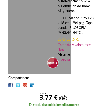
Biografías
Referencia:
165284
Condición del libro:
Ciencia ficción
Muy bueno
C.S.I.C. Madrid, 1950 23
Cine
x 16 cm., 284 pag. Tapa
blanda; FILOSOFIA-
Cocina
PENSAMIENTO .
Cómic
Comenta y valora este
libro
Cuentos y relatos
Materias:
Filosofía
Deportes
Derecho
Compartir en:
Discos deVinilo. LP
Divulgación científica
ahora:
3,77 €
antes
5,80 €
DVD
En stock, disponible inmediatamente