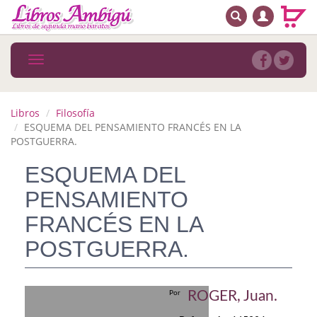
BUSCAR
MENÚ PRINCIPAL
Libros
Toggle
navigation
Novedades
Notícias
Libros
Filosofía
ESQUEMA DEL PENSAMIENTO FRANCÉS EN LA
MATERIAS
POSTGUERRA.
ESQUEMA DEL
Arte
PENSAMIENTO
Astrología. Ocultismo
FRANCÉS EN LA
Autoayuda. Conocimiento personal
POSTGUERRA.
Autoayuda. Crecimiento personal
Biografía
ROGER, Juan.
Por