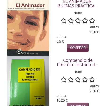
EL ANIMADOR.
BUENAS PRACTICA...
Infantil y juvenil. Nuevo!!
None
Infantil y juvenil. Nuevo!!!
antes
Informática
10,0 €
ahora:
Literatura fantástica
6,5 €
Literatura hispanoamericana
COMPRAR
Local
Compendio de
filosofia. Historia d...
Mafia y espionaje
None
Matemáticas
antes
Medicina
25,0 €
ahora:
Música
16,25 €