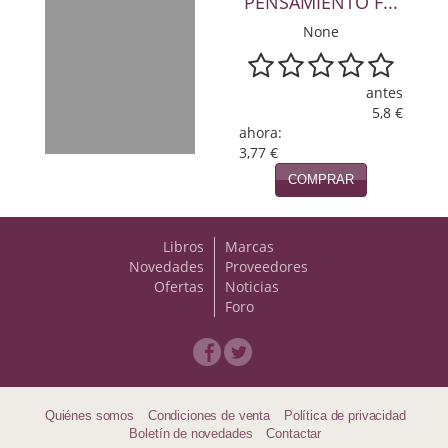
PENSAMIENTO F...
Viajes
None
Viajesç
antes
5,8 €
ahora:
3,77 €
COMPRAR
Libros
Marcas
Novedades
Proveedores
Ofertas
Noticias
Foro
Quiénes somos
Condiciones de venta
Política de privacidad
Boletín de novedades
Contactar