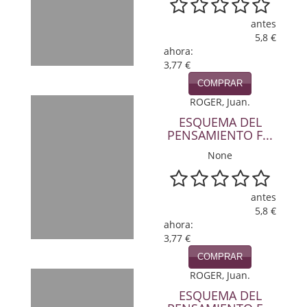
Política
antes
5,8 €
Psicología. Educación
ahora:
3,77 €
Religión
COMPRAR
Revistas
ROGER, Juan.
ESQUEMA DEL
Segunda Guerra Mundial
PENSAMIENTO F...
None
Sobre Madrid
Teatro
antes
5,8 €
Tema Local
ahora:
3,77 €
Terror
COMPRAR
Terrorismo
ROGER, Juan.
ESQUEMA DEL
Varios