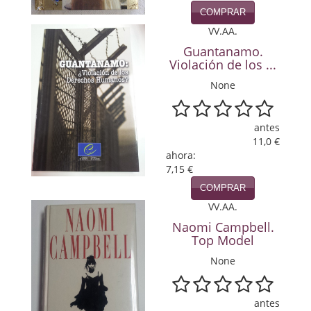
Política
COMPRAR
VV.AA.
Psicología. Educación
Guantanamo.
Violación de los ...
Religión
None
Revistas
antes
Segunda Guerra Mundial
11,0 €
ahora:
Sobre Madrid
7,15 €
Teatro
COMPRAR
VV.AA.
Tema Local
Naomi Campbell.
Top Model
Terror
None
Terrorismo
antes
Varios