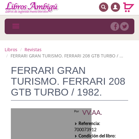
BUSCAR
MENÚ PRINCIPAL
Libros
Toggle
navigation
Novedades
Notícias
Libros
Revistas
FERRARI GRAN TURISMO. FERRARI 208 GTB TURBO / ...
MATERIAS
FERRARI GRAN
Arte
TURISMO. FERRARI 208
Astrología. Ocultismo
GTB TURBO / 1982.
Autoayuda. Conocimiento personal
VV.AA.
Por
Autoayuda. Crecimiento personal
Referencia:
Biografía
700073912
Condición del libro: