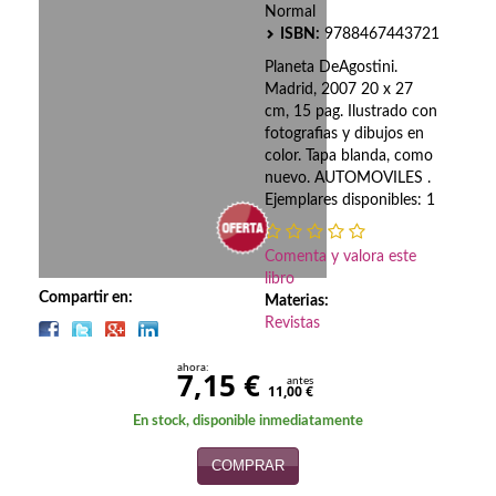
Biografías
Normal
ISBN:
9788467443721
Ciencia ficción
Planeta DeAgostini.
Madrid, 2007 20 x 27
Cine
cm, 15 pag. Ilustrado con
fotografias y dibujos en
Cocina
color. Tapa blanda, como
nuevo. AUTOMOVILES .
Cómic
Ejemplares disponibles: 1
Cuentos y relatos
Comenta y valora este
libro
Deportes
Compartir en:
Materias:
Revistas
Derecho
ahora:
Discos deVinilo. LP
7,15 €
antes
11,00 €
Divulgación científica
En stock, disponible inmediatamente
COMPRAR
DVD