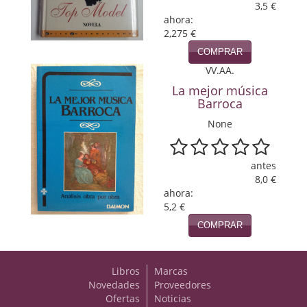
3,5 €
ahora:
Viajes
2,275 €
Viajesç
COMPRAR
VV.AA.
La mejor música
Barroca
None
antes
8,0 €
ahora:
5,2 €
COMPRAR
Libros
Marcas
Novedades
Proveedores
Ofertas
Noticias