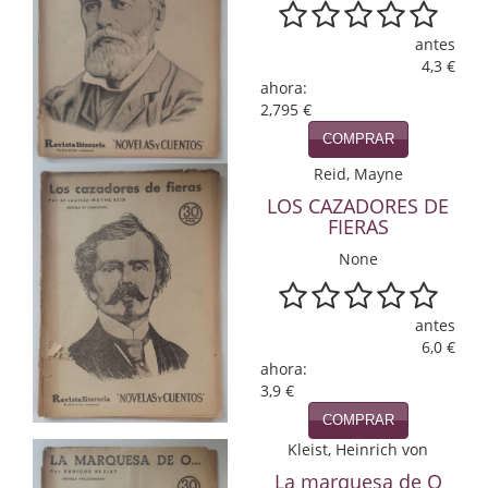
Infantil y juvenil. Nuevo!!
antes
4,3 €
Infantil y juvenil. Nuevo!!!
ahora:
2,795 €
Informática
COMPRAR
Literatura fantástica
Reid, Mayne
LOS CAZADORES DE
Literatura hispanoamericana
FIERAS
None
Local
Mafia y espionaje
antes
6,0 €
Matemáticas
ahora:
3,9 €
Medicina
COMPRAR
Música
Kleist, Heinrich von
La marquesa de O