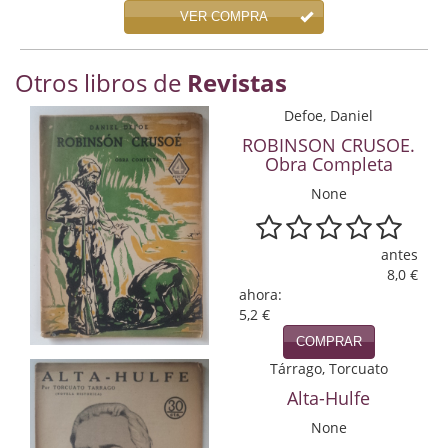
Economía
VER COMPRA
Enciclopedias
Otros libros de
Revistas
Ensayo
Defoe, Daniel
ROBINSON CRUSOE.
Ensayo literario
Obra Completa
Filosofía
None
Física y Química
antes
Física y química
8,0 €
ahora:
Guerra Civil Española
5,2 €
COMPRAR
Historia
Tárrago, Torcuato
historia
Alta-Hulfe
None
Infantil y juvenil