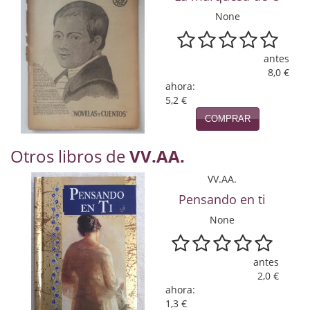
Naturaleza
None
Novela Extranjera
antes
Novela fantástica
8,0 €
ahora:
Novela histórica
5,2 €
Novela negra
COMPRAR
Novela romántica
Otros libros de
VV.AA.
Otros idiomas
VV.AA.
Pensando en ti
Papás, Mamás, bebés...
None
Papás, Mamás, Bebés...
antes
Papás, Mamás, Bebés…
2,0 €
ahora:
Poesía
1,3 €