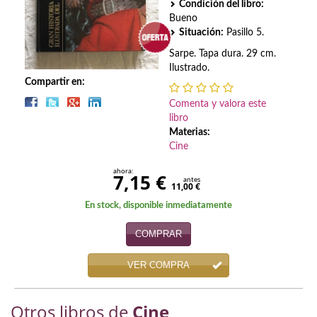
Biografías
Condición del libro:
Bueno
Ciencia ficción
Situación:
Pasillo 5.
Sarpe. Tapa dura. 29 cm.
Cine
Ilustrado.
Compartir en:
Cocina
Comenta y valora este
libro
Cómic
Materias:
Cine
Cuentos y relatos
ahora:
7,15 €
Deportes
antes
11,00 €
En stock, disponible inmediatamente
Derecho
COMPRAR
Discos deVinilo. LP
VER COMPRA
Divulgación científica
DVD
Otros libros de
Cine