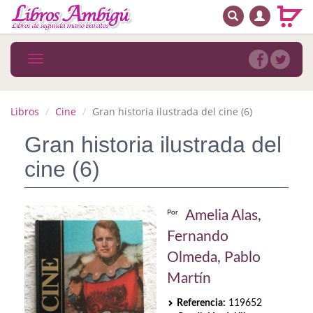
BUSCAR
MENÚ PRINCIPAL
Libros
Toggle
navigation
Novedades
Notícias
Libros
Cine
Gran historia ilustrada del cine (6)
MATERIAS
Gran historia ilustrada del
cine (6)
Arte
Astrología. Ocultismo
Amelia Alas,
Por
Autoayuda. Conocimiento personal
Fernando
Autoayuda. Crecimiento personal
Olmeda, Pablo
Martín
Biografía
Referencia:
119652