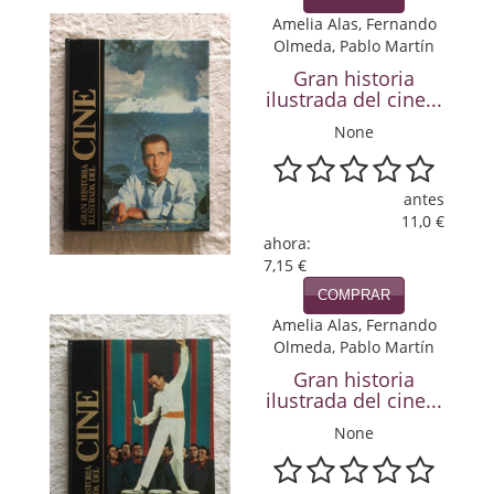
Política
Amelia Alas, Fernando
Olmeda, Pablo Martín
Psicología. Educación
Gran historia
ilustrada del cine...
Religión
None
Revistas
antes
Segunda Guerra Mundial
11,0 €
ahora:
Sobre Madrid
7,15 €
Teatro
COMPRAR
Amelia Alas, Fernando
Tema Local
Olmeda, Pablo Martín
Gran historia
Terror
ilustrada del cine...
None
Terrorismo
Varios