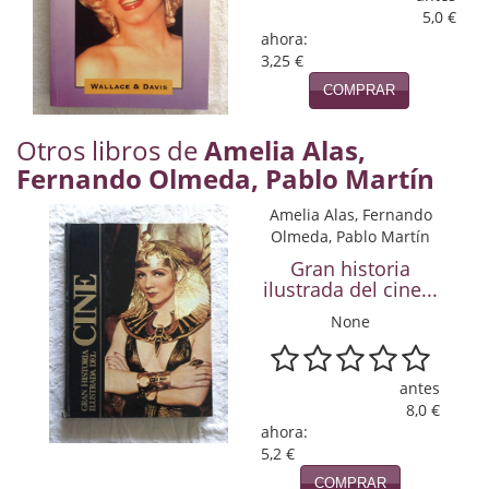
Naturaleza
5,0 €
ahora:
Novela Extranjera
3,25 €
COMPRAR
Novela fantástica
Novela histórica
Otros libros de
Amelia Alas,
Fernando Olmeda, Pablo Martín
Novela negra
Amelia Alas, Fernando
Novela romántica
Olmeda, Pablo Martín
Gran historia
Otros idiomas
ilustrada del cine...
None
Papás, Mamás, bebés...
Papás, Mamás, Bebés...
antes
8,0 €
Papás, Mamás, Bebés…
ahora:
5,2 €
Poesía
COMPRAR