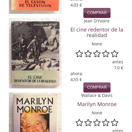
4,03 €
Infantil y juvenil. Nuevo!!
COMPRAR
Jean D'Yvoire
Infantil y juvenil. Nuevo!!!
El cine redentor de la
Informática
realidad
None
Literatura fantástica
Literatura hispanoamericana
antes
7,0 €
Local
ahora:
4,55 €
Mafia y espionaje
COMPRAR
Wallace & Davis
Matemáticas
Marilyn Monroe
Medicina
None
Música
antes