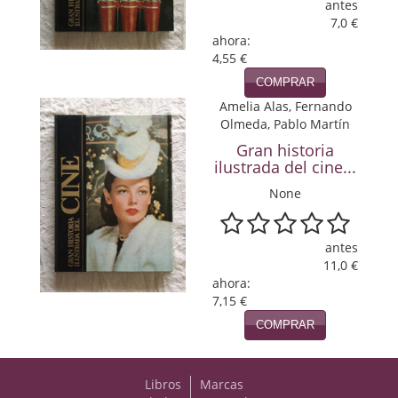
antes
7,0 €
Viajes
ahora:
4,55 €
Viajesç
COMPRAR
Amelia Alas, Fernando
Olmeda, Pablo Martín
Gran historia
ilustrada del cine...
None
antes
11,0 €
ahora:
7,15 €
COMPRAR
Libros
Marcas