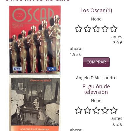
Economía
Los Oscar (1)
Enciclopedias
None
Ensayo
antes
Ensayo literario
3,0 €
ahora:
Filosofía
1,95 €
COMPRAR
Física y Química
Angelo D'Alessandro
Física y química
El guión de
televisión
Guerra Civil Española
None
Historia
historia
antes
6,2 €
Infantil y juvenil
ahora: