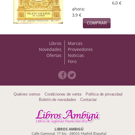
6,0 €
ahora:
Viajes
3,9 €
Viajesç
COMPRAR
Libros
Marcas
Novedades
Proveedores
Ofertas
Noticias
Foro
Quiénes somos
Condiciones de venta
Política de privacidad
Boletín de novedades
Contactar
LIBROS AMBIGÚ
Calle Gamonal, 77 bis - 28031 Madrid (España)