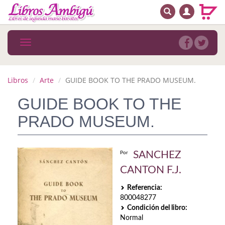
BUSCAR
MENÚ PRINCIPAL
Libros
Toggle
navigation
Novedades
Notícias
Libros
Arte
GUIDE BOOK TO THE PRADO MUSEUM.
MATERIAS
GUIDE BOOK TO THE
PRADO MUSEUM.
Arte
Astrología. Ocultismo
SANCHEZ
Por
Autoayuda. Conocimiento personal
CANTON F.J.
Autoayuda. Crecimiento personal
Referencia:
800048277
Biografía
Condición del libro:
Normal