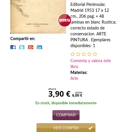
Biografías
Editorial Peninsular.
Madrid 1953 17 x 12
Ciencia ficción
cm., 206 pag. + 48
laminas en blanc Rustica;
Cine
correcto estado de
conservacion. ARTE
Cocina
Compartir en:
PINTURA . Ejemplares
disponibles: 1
Cómic
Comenta y valora este
Cuentos y relatos
libro
Materias:
Deportes
Arte
Derecho
ahora:
3,90 €
antes
6,00 €
Discos deVinilo. LP
En stock, disponible inmediatamente
Divulgación científica
COMPRAR
DVD
VER COMPRA