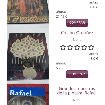
antes
33,0 €
Infantil y juvenil. Nuevo!!
ahora:
21,45 €
Infantil y juvenil. Nuevo!!!
COMPRAR
Informática
Crespo-Ordóñez
Literatura fantástica
None
Literatura hispanoamericana
antes
Local
8,0 €
ahora:
Mafia y espionaje
5,2 €
COMPRAR
Matemáticas
Medicina
Grandes maestros
de la pintura. Rafael
Música
None