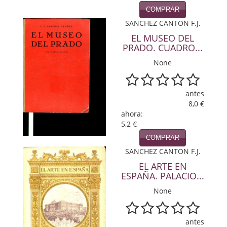
Política
COMPRAR
SANCHEZ CANTON F.J.
Psicología. Educación
EL MUSEO DEL
PRADO. CUADRO...
Religión
None
Revistas
antes
Segunda Guerra Mundial
8,0 €
ahora:
Sobre Madrid
5,2 €
Teatro
COMPRAR
SANCHEZ CANTON F.J.
Tema Local
EL ARTE EN
ESPAÑA. PALACIO...
Terror
None
Terrorismo
antes
Varios