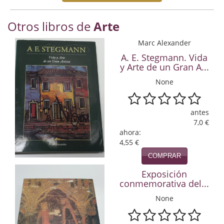
Economía
Otros libros de
Arte
Enciclopedias
Marc Alexander
Ensayo
A. E. Stegmann. Vida
y Arte de un Gran A...
Ensayo literario
None
Filosofía
antes
Física y Química
7,0 €
ahora:
Física y química
4,55 €
Guerra Civil Española
COMPRAR
Exposición
Historia
conmemorativa del...
historia
None
Infantil y juvenil