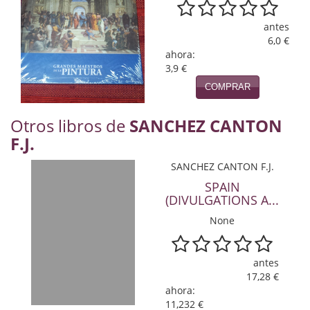
Naturaleza
antes
Novela Extranjera
6,0 €
ahora:
Novela fantástica
3,9 €
COMPRAR
Novela histórica
Novela negra
Otros libros de
SANCHEZ CANTON
F.J.
Novela romántica
SANCHEZ CANTON F.J.
Otros idiomas
SPAIN
(DIVULGATIONS A...
Papás, Mamás, bebés...
None
Papás, Mamás, Bebés...
antes
Papás, Mamás, Bebés…
17,28 €
ahora:
Poesía
11,232 €