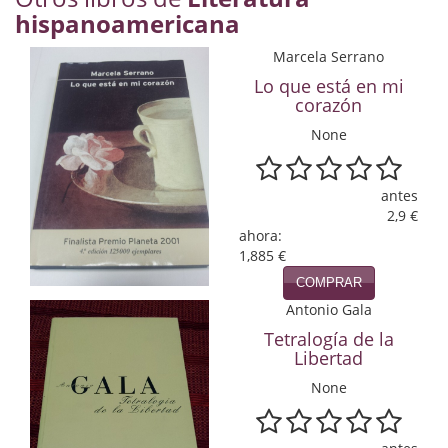
hispanoamericana
Economía
Marcela Serrano
Enciclopedias
Lo que está en mi
Ensayo
corazón
None
Ensayo literario
Filosofía
antes
2,9 €
Física y Química
ahora:
1,885 €
Física y química
COMPRAR
Antonio Gala
Guerra Civil Española
Tetralogía de la
Historia
Libertad
None
historia
Infantil y juvenil