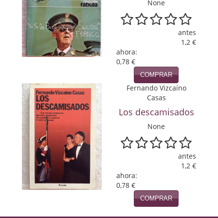
None
Viajes
antes
Viajesç
1,2 €
ahora:
0,78 €
COMPRAR
Fernando Vizcaíno
Casas
Los descamisados
None
antes
1,2 €
ahora:
0,78 €
COMPRAR