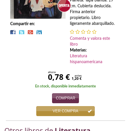
Biografías
Planeta. Tapa blanda. 19
cm. Cubierta deslucida.
Firma anterior
Ciencia ficción
propietario. Libro
ligeramente abarquillado.
Compartir en:
Cine
Cocina
Comenta y valora este
libro
Cómic
Materias:
Literatura
Cuentos y relatos
hispanoamericana
ahora:
0,78 €
Deportes
antes
1,20 €
Derecho
En stock, disponible inmediatamente
COMPRAR
Discos deVinilo. LP
Divulgación científica
VER COMPRA
DVD
Otros libros de
Literatura