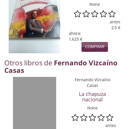
Naturaleza
None
Novela Extranjera
antes
Novela fantástica
2,5 €
ahora:
Novela histórica
1,625 €
COMPRAR
Novela negra
Otros libros de
Fernando Vizcaíno
Novela romántica
Casas
Otros idiomas
Fernando Vizcaíno
Casas
Papás, Mamás, bebés...
La chapuza
Papás, Mamás, Bebés...
nacional
None
Papás, Mamás, Bebés…
Poesía
antes