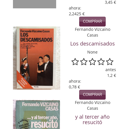
3,45 €
Política
ahora:
2,2425 €
Psicología. Educación
COMPRAR
Fernando Vizcaíno
Religión
Casas
Revistas
Los descamisados
None
Segunda Guerra Mundial
Sobre Madrid
antes
1,2 €
Teatro
ahora:
0,78 €
Tema Local
COMPRAR
Terror
Fernando Vizcaíno
Casas
Terrorismo
y al tercer año
resucitó
Varios