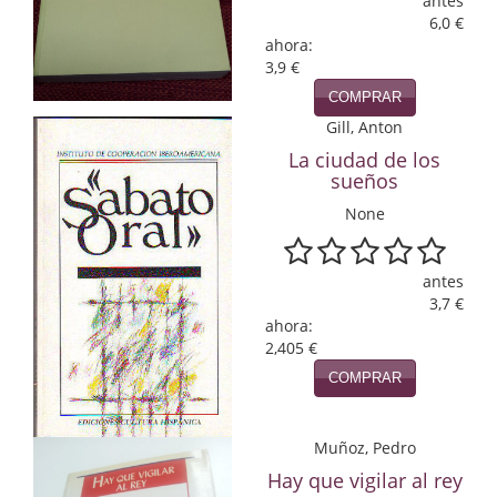
antes
6,0 €
Infantil y juvenil. Nuevo!!
ahora:
3,9 €
Infantil y juvenil. Nuevo!!!
COMPRAR
Gill, Anton
Informática
La ciudad de los
Literatura fantástica
sueños
None
Literatura hispanoamericana
Local
antes
3,7 €
Mafia y espionaje
ahora:
2,405 €
Matemáticas
COMPRAR
Medicina
Muñoz, Pedro
Música
Hay que vigilar al rey