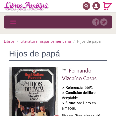
BUSCAR
MENÚ PRINCIPAL
Libros
Toggle
navigation
Novedades
Notícias
Libros
Literatura hispanoamericana
Hijos de papá
MATERIAS
Hijos de papá
Arte
Fernando
Por
Astrología. Ocultismo
Vizcaíno Casas
Autoayuda. Conocimiento personal
Referencia:
5691
Condición del libro:
Autoayuda. Crecimiento personal
Aceptable
Situación:
Libro en
Biografía
almacén.