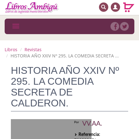
BUSCAR
MENÚ PRINCIPAL
Libros
Toggle
navigation
Novedades
Notícias
Libros
Revistas
HISTORIA AÑO XXIV Nº 295. LA COMEDIA SECRETA ...
MATERIAS
HISTORIA AÑO XXIV Nº
Arte
295. LA COMEDIA
Astrología. Ocultismo
SECRETA DE
CALDERON.
Autoayuda. Conocimiento personal
Autoayuda. Crecimiento personal
VV.AA.
Por
Biografía
Referencia: