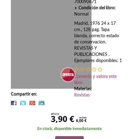
Biografías
700090671
Condición del libro:
Ciencia ficción
Normal
Madrid, 1976 24 x 17
Cine
cm., 128 pag. Tapa
blanda, correcto estado
Cocina
de conservacion.
REVISTAS Y
Cómic
PUBLICACIONES .
Ejemplares disponibles: 1
Cuentos y relatos
Comenta y valora este
Deportes
libro
Materias:
Derecho
Compartir en:
Revistas
Discos deVinilo. LP
ahora:
3,90 €
Divulgación científica
antes
6,00 €
En stock, disponible inmediatamente
DVD