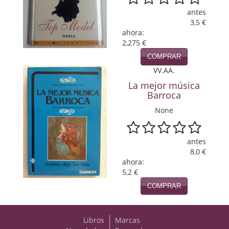
antes
Viajes
3,5 €
ahora:
Viajesç
2,275 €
COMPRAR
VV.AA.
La mejor música
Barroca
None
antes
8,0 €
ahora:
5,2 €
COMPRAR
Libros
Marcas