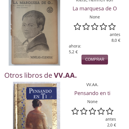
Naturaleza
La marquesa de O
Novela Extranjera
None
Novela fantástica
antes
Novela histórica
8,0 €
ahora:
Novela negra
5,2 €
COMPRAR
Novela romántica
Otros libros de
VV.AA.
Otros idiomas
VV.AA.
Papás, Mamás, bebés...
Pensando en ti
Papás, Mamás, Bebés...
None
Papás, Mamás, Bebés…
antes
Poesía
2,0 €