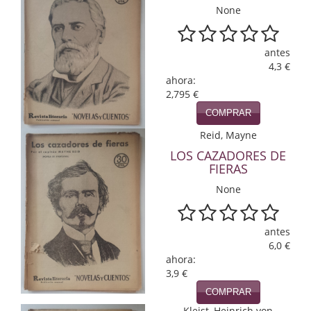
None
Infantil y juvenil. Nuevo!!
Infantil y juvenil. Nuevo!!!
antes
4,3 €
Informática
ahora:
2,795 €
Literatura fantástica
COMPRAR
Reid, Mayne
Literatura hispanoamericana
LOS CAZADORES DE
FIERAS
Local
None
Mafia y espionaje
Matemáticas
antes
6,0 €
Medicina
ahora:
3,9 €
Música
COMPRAR
Kleist, Heinrich von