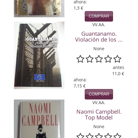
ahora:
Política
1,3 €
COMPRAR
Psicología. Educación
VV.AA.
Religión
Guantanamo.
Violación de los ...
Revistas
None
Segunda Guerra Mundial
antes
Sobre Madrid
11,0 €
ahora:
Teatro
7,15 €
COMPRAR
Tema Local
VV.AA.
Terror
Naomi Campbell.
Top Model
Terrorismo
None
Varios