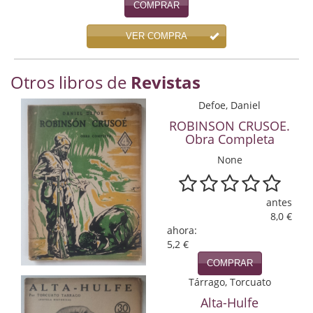
COMPRAR
Economía
VER COMPRA
Enciclopedias
Ensayo
Otros libros de
Revistas
Ensayo literario
Defoe, Daniel
ROBINSON CRUSOE.
Filosofía
Obra Completa
Física y Química
None
Física y química
antes
8,0 €
Guerra Civil Española
ahora:
5,2 €
Historia
COMPRAR
historia
Tárrago, Torcuato
Alta-Hulfe
Infantil y juvenil