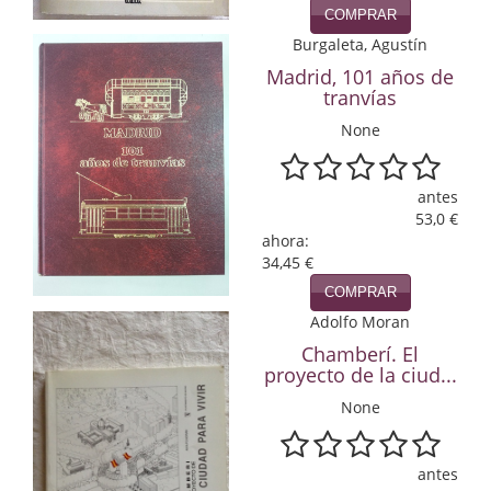
COMPRAR
Infantil y juvenil. Nuevo!!
Burgaleta, Agustín
Madrid, 101 años de
Infantil y juvenil. Nuevo!!!
tranvías
Informática
None
Literatura fantástica
antes
Literatura hispanoamericana
53,0 €
ahora:
34,45 €
Local
COMPRAR
Mafia y espionaje
Adolfo Moran
Chamberí. El
Matemáticas
proyecto de la ciud...
Medicina
None
Música
antes