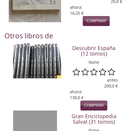
Naturaleza
25,0 €
ahora:
16,25 €
Novela Extranjera
COMPRAR
Novela fantástica
Otros libros de
Novela histórica
Descubrir España
Novela negra
(12 tomos)
None
Novela romántica
Otros idiomas
antes
200,0 €
Papás, Mamás, bebés...
ahora:
130,0 €
Papás, Mamás, Bebés...
COMPRAR
Papás, Mamás, Bebés…
Gran Enciclopedia
Salvat (31 tomos)
Poesía
None