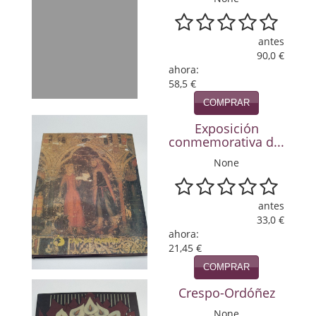
Política
antes
Psicología. Educación
90,0 €
ahora:
Religión
58,5 €
Revistas
COMPRAR
Exposición
Segunda Guerra Mundial
conmemorativa d...
Sobre Madrid
None
Teatro
antes
Tema Local
33,0 €
ahora:
21,45 €
Terror
COMPRAR
Terrorismo
Crespo-Ordóñez
Varios
None