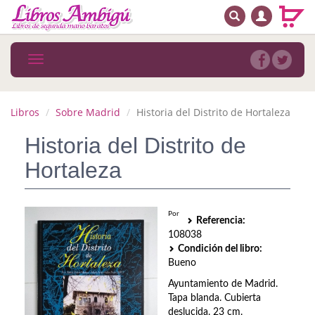
BUSCAR
MENÚ PRINCIPAL
Libros
Toggle
navigation
Novedades
Notícias
Libros
Sobre Madrid
Historia del Distrito de Hortaleza
MATERIAS
Historia del Distrito de
Hortaleza
Arte
Astrología. Ocultismo
Por
Referencia:
Autoayuda. Conocimiento personal
108038
Condición del libro:
Autoayuda. Crecimiento personal
Bueno
Ayuntamiento de Madrid.
Biografía
Tapa blanda. Cubierta
deslucida. 23 cm.