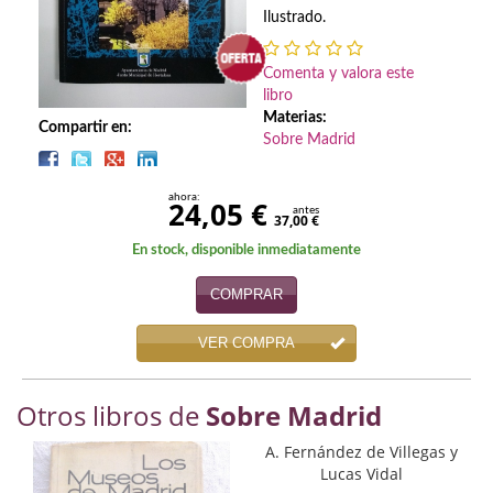
Biografías
Ilustrado.
Ciencia ficción
Comenta y valora este
Cine
libro
Materias:
Compartir en:
Cocina
Sobre Madrid
Cómic
ahora:
24,05 €
antes
37,00 €
Cuentos y relatos
En stock, disponible inmediatamente
Deportes
COMPRAR
Derecho
VER COMPRA
Discos deVinilo. LP
Otros libros de
Sobre Madrid
Divulgación científica
A. Fernández de Villegas y
DVD
Lucas Vidal