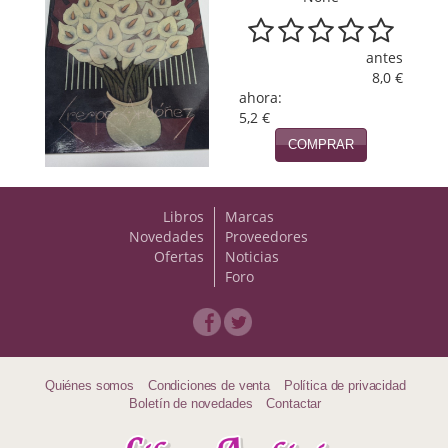
Viajes
antes
Viajesç
8,0 €
ahora:
5,2 €
COMPRAR
Libros
Marcas
Novedades
Proveedores
Ofertas
Noticias
Foro
Quiénes somos
Condiciones de venta
Política de privacidad
Boletín de novedades
Contactar