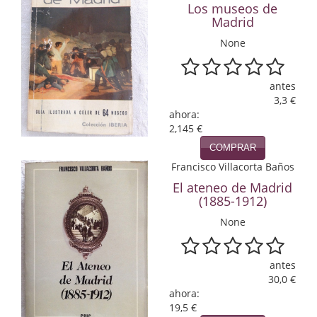
Los museos de
Economía
Madrid
Enciclopedias
None
Ensayo
antes
3,3 €
Ensayo literario
ahora:
2,145 €
Filosofía
COMPRAR
Física y Química
Francisco Villacorta Baños
El ateneo de Madrid
Física y química
(1885-1912)
Guerra Civil Española
None
Historia
antes
30,0 €
historia
ahora:
19,5 €
Infantil y juvenil