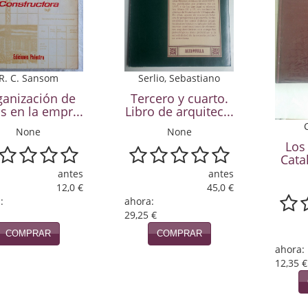
Serlio, Sebastiano
R. C. Sansom
Tercero y cuarto.
ganización de
Libro de arquitec...
s en la empr...
None
None
Los 
Cata
antes
antes
45,0 €
12,0 €
ahora:
:
29,25 €
COMPRAR
COMPRAR
ahora:
12,35 €