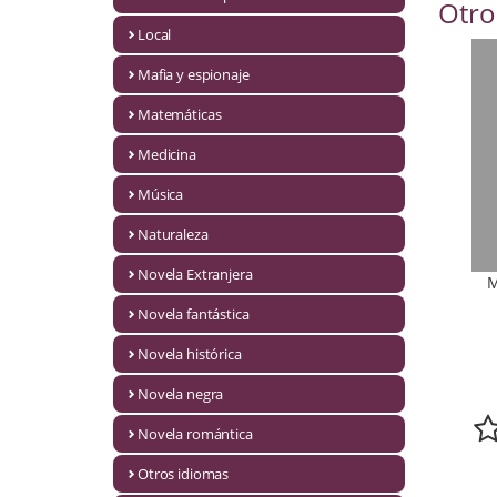
Otro
Infantil y juvenil. Nuevo!!
Local
Mafia y espionaje
Infantil y juvenil. Nuevo!!!
Matemáticas
Informática
Medicina
Literatura fantástica
Música
Literatura hispanoamericana
Naturaleza
Local
Novela Extranjera
Mafia y espionaje
Novela fantástica
Novela histórica
Matemáticas
Novela negra
Medicina
Novela romántica
Música
Otros idiomas