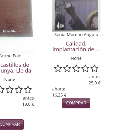
Sonia Moreno Angulo
Calidad.
Implantación de ...
Carme Polo
None
castillos de
lunya. Lleida
antes
None
25,0 €
ahora:
16,25 €
antes
COMPRAR
19,0 €
COMPRAR