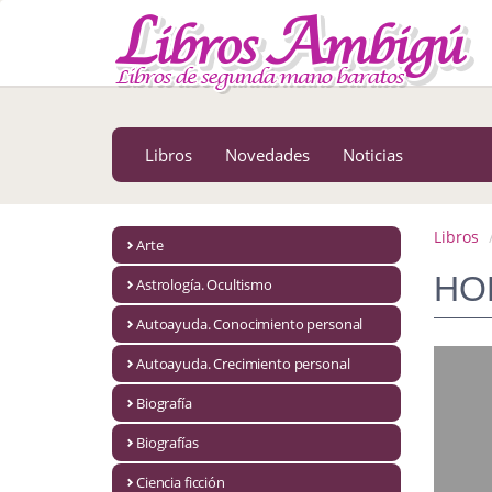
MENÚ PRINCIPAL
Libros
Novedades
Libros
Novedades
Noticias
Notícias
MATERIAS
Libros
Arte
Arte
HO
Astrología. Ocultismo
Astrología. Ocultismo
Autoayuda. Conocimiento personal
Autoayuda. Conocimiento personal
Autoayuda. Crecimiento personal
Autoayuda. Crecimiento personal
Biografía
Biografías
Biografía
Ciencia ficción