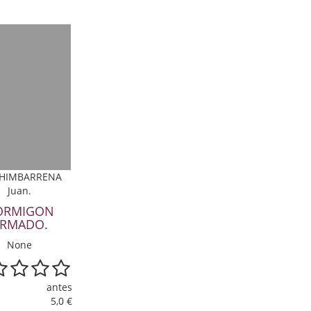
HIMBARRENA
Juan.
ORMIGON
RMADO.
None
antes
5,0 €