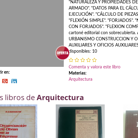
"NATURALEZA Y PROPIEDADES D
ARMADO". "DATOS PARA EL CÁLCU
EJECUCIÓN". "CÁLCULO DE PIEZA
"FLEXIÓN SIMPLE". "FORJADOS". 
CON FORJADOS". "FLEXION COMPU
cartoné editorial con sobrecubier
URBANISMO CONSTRUCCION Y O
AUXILIARES Y OFICIOS AUXILIARES 
disponibles: 10
Comenta y valora este libro
r en:
Materias:
Arquitectura
s libros de
Arquitectura