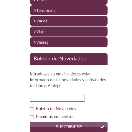
Política
Terrorismo
Psicología. Educación
Varios
Religión
Viajes
Revistas
Viajesç
Segunda Guerra Mundial
Boletín de Novedades
Sobre Madrid
Introduzca su email si desea estar
Teatro
informado de las novedades y actividades
de
Libros Ambigú
Tema Local
Terror
Boletín de Novedades
Terrorismo
Próximos encuentros
SUSCRIBIRSE
Varios