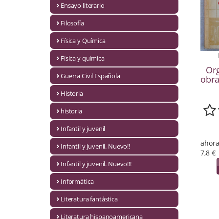
Ensayo literario
Economía
Filosofía
Enciclopedias
Física y Química
Ensayo
Física y química
Or
Ensayo literario
Guerra Civil Española
obra
Filosofía
Historia
Física y Química
historia
Infantil y juvenil
Física y química
ahora
Infantil y juvenil. Nuevo!!
Guerra Civil Española
7,8 €
Infantil y juvenil. Nuevo!!!
Historia
Informática
historia
Literatura fantástica
Infantil y juvenil
Literatura hispanoamericana