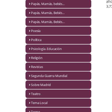
Naturaleza
aho
Papás, Mamás, bebés...
3,7
Novela Extranjera
Papás, Mamás, Bebés...
Novela fantástica
Papás, Mamás, Bebés…
Poesía
Novela histórica
Política
Novela negra
Psicología. Educación
Novela romántica
Religión
Otros idiomas
Revistas
Papás, Mamás, bebés...
Segunda Guerra Mundial
Papás, Mamás, Bebés...
Sobre Madrid
Teatro
Papás, Mamás, Bebés…
Tema Local
Poesía
Terror