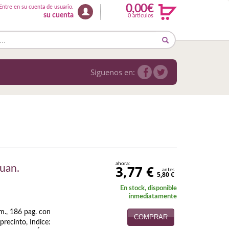
0,00€
Entre en su cuenta de usuario.
su cuenta
0 articulos
Siguenos en:
ahora:
3,77 €
uan.
antes
5,80 €
En stock, disponible
inmediatamente
m., 186 pag. con
COMPRAR
 precinto, Indice: