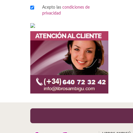
Acepto las
condiciones de
Viajes
privacidad
Viajesç