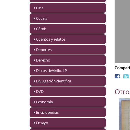
Biografías
Cine
Ciencia ficción
Cocina
Cine
Cómic
Cocina
Cuentos y relatos
Cómic
Deportes
Derecho
Cuentos y relatos
Comparti
Discos deVinilo. LP
Deportes
Divulgación científica
Derecho
Otro
DVD
Discos deVinilo. LP
Economía
Divulgación científica
Enciclopedias
DVD
Ensayo