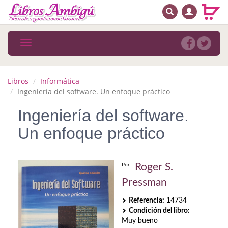
BUSCAR
MENÚ PRINCIPAL
Libros
Toggle
navigation
Novedades
Notícias
Libros
Informática
Ingeniería del software. Un enfoque práctico
MATERIAS
Ingeniería del software.
Arte
Un enfoque práctico
Astrología. Ocultismo
Autoayuda. Conocimiento personal
Roger S.
Por
Pressman
Autoayuda. Crecimiento personal
Referencia:
14734
Biografía
Condición del libro:
Muy bueno