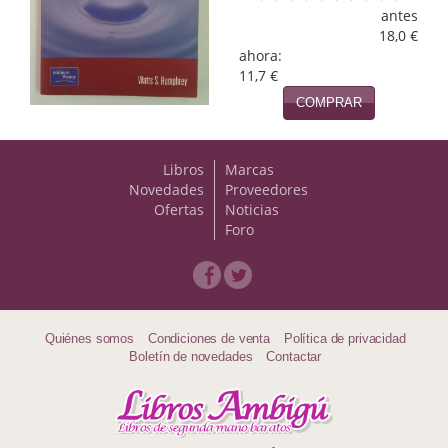
Naturaleza
antes
18,0 €
Novela Extranjera
ahora:
11,7 €
Novela fantástica
COMPRAR
Novela histórica
Libros
Marcas
Novela negra
Novedades
Proveedores
Ofertas
Noticias
Novela romántica
Foro
Otros idiomas
Papás, Mamás, bebés...
Papás, Mamás, Bebés...
Quiénes somos
Condiciones de venta
Política de privacidad
Boletín de novedades
Contactar
Papás, Mamás, Bebés…
Poesía