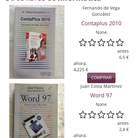
Economía
Fernando de Vega
González
Enciclopedias
Contaplus 2010
Ensayo
None
Ensayo literario
antes
Filosofía
6,5 €
ahora:
4,225 €
Física y Química
COMPRAR
Física y química
Juan Costa Martínez
Word 97
Guerra Civil Española
None
Historia
historia
antes
2,4 €
Infantil y juvenil
ahora: