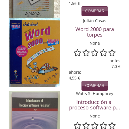
1,56 €
Infantil y juvenil. Nuevo!!
COMPRAR
Julián Casas
Infantil y juvenil. Nuevo!!!
Word 2000 para
Informática
torpes
None
Literatura fantástica
Literatura hispanoamericana
antes
7,0 €
Local
ahora:
4,55 €
Mafia y espionaje
COMPRAR
Watts S. Humphrey
Matemáticas
Introducción al
Medicina
proceso software p...
None
Música