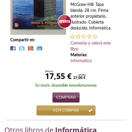
Biografías
McGraw-Hill. Tapa
blanda. 28 cm. Firma
Ciencia ficción
anterior propietario.
Ilustrado. Cubierta
Cine
deslucida. Informática.
Cocina
Compartir en:
Comenta y valora este
libro
Cómic
Materias:
Informática
Cuentos y relatos
ahora:
17,55 €
Deportes
antes
27,00 €
En stock, disponible inmediatamente
Derecho
COMPRAR
Discos deVinilo. LP
VER COMPRA
Divulgación científica
DVD
Otros libros de
Informática