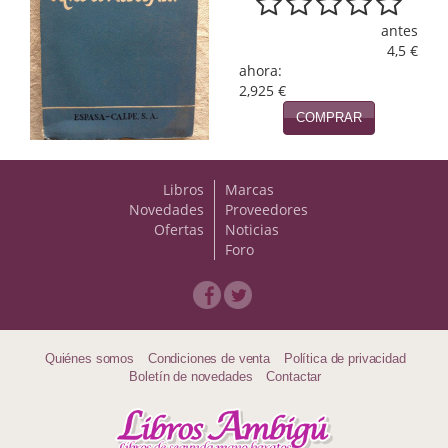
Naturaleza
antes
Novela Extranjera
4,5 €
ahora:
Novela fantástica
2,925 €
COMPRAR
Novela histórica
Novela negra
Libros
Marcas
Novedades
Proveedores
Novela romántica
Ofertas
Noticias
Foro
Otros idiomas
Papás, Mamás, bebés...
Papás, Mamás, Bebés...
Quiénes somos
Condiciones de venta
Política de privacidad
Boletín de novedades
Contactar
Papás, Mamás, Bebés…
Poesía