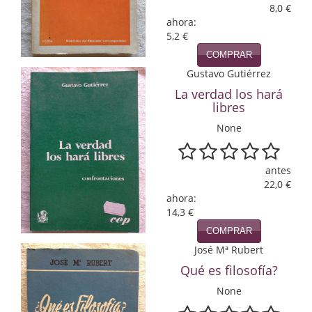
8,0 €
ahora:
Infantil y juvenil. Nuevo!!
5,2 €
Infantil y juvenil. Nuevo!!!
COMPRAR
Gustavo Gutiérrez
Informática
La verdad los hará
libres
Literatura fantástica
None
Literatura hispanoamericana
Local
antes
22,0 €
Mafia y espionaje
ahora:
14,3 €
Matemáticas
COMPRAR
José Mª Rubert
Medicina
Qué es filosofía?
Música
None