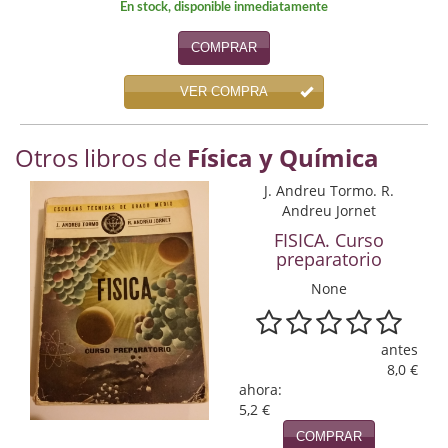
En stock, disponible inmediatamente
Economía
COMPRAR
Enciclopedias
VER COMPRA
Ensayo
Ensayo literario
Otros libros de
Física y Química
Filosofía
J. Andreu Tormo. R.
Andreu Jornet
Física y Química
FISICA. Curso
preparatorio
Física y química
None
Guerra Civil Española
antes
Historia
8,0 €
ahora:
historia
5,2 €
Infantil y juvenil
COMPRAR