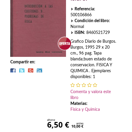
Biografías
Referencia:
Ciencia ficción
500106866
Condición del libro:
Cine
Normal
ISBN:
8460521729
Cocina
Grafico Diario de Burgos.
Burgos, 1995 29 x 20
Cómic
cm., 96 pag. Tapa
blanda;buen estado de
Cuentos y relatos
Compartir en:
conservacion. FISICA Y
QUIMICA . Ejemplares
Deportes
disponibles: 1
Derecho
Comenta y valora este
libro
Discos deVinilo. LP
Materias:
Física y Química
Divulgación científica
ahora:
6,50 €
DVD
antes
10,00 €