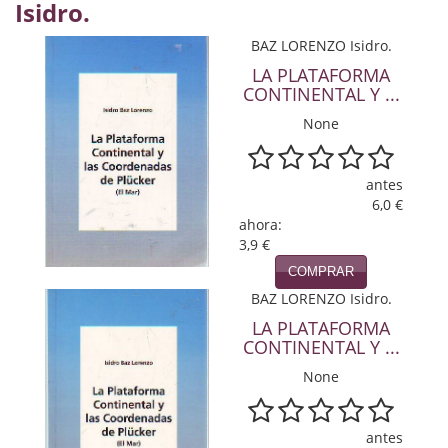
Isidro.
Política
BAZ LORENZO Isidro.
Psicología. Educación
LA PLATAFORMA
CONTINENTAL Y ...
Religión
None
Revistas
antes
Segunda Guerra Mundial
6,0 €
ahora:
Sobre Madrid
3,9 €
Teatro
COMPRAR
BAZ LORENZO Isidro.
Tema Local
LA PLATAFORMA
CONTINENTAL Y ...
Terror
None
Terrorismo
Varios
antes