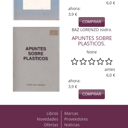
6,0 €
ahora:
Viajes
3,9 €
Viajesç
COMPRAR
BAZ LORENZO Isidro.
APUNTES SOBRE
PLASTICOS.
None
antes
6,0 €
ahora:
3,9 €
COMPRAR
Libros
Marcas
Novedades
Proveedores
Ofertas
Noticias