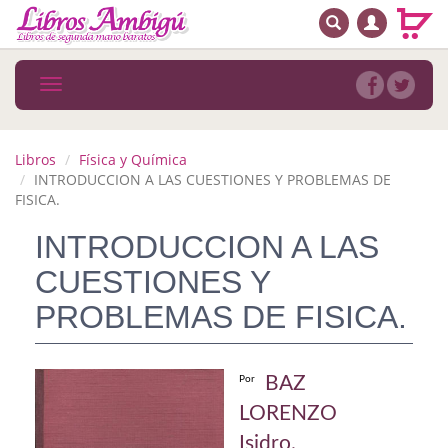
BUSCAR
MENÚ PRINCIPAL
Libros
Toggle
navigation
Novedades
Notícias
Libros
Física y Química
INTRODUCCION A LAS CUESTIONES Y PROBLEMAS DE
MATERIAS
FISICA.
INTRODUCCION A LAS
Arte
CUESTIONES Y
Astrología. Ocultismo
PROBLEMAS DE FISICA.
Autoayuda. Conocimiento personal
Autoayuda. Crecimiento personal
BAZ
Por
Biografía
LORENZO
Isidro.