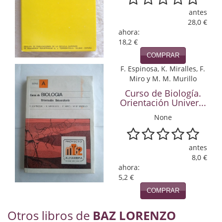
Naturaleza
antes
28,0 €
Novela Extranjera
ahora:
18,2 €
Novela fantástica
COMPRAR
Novela histórica
F. Espinosa, K. Miralles, F.
Miro y M. M. Murillo
Novela negra
Curso de Biología.
Orientación Univer...
Novela romántica
None
Otros idiomas
Papás, Mamás, bebés...
antes
8,0 €
ahora:
Papás, Mamás, Bebés...
5,2 €
Papás, Mamás, Bebés…
COMPRAR
Poesía
Otros libros de
BAZ LORENZO