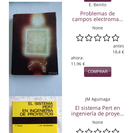
E. Benito
Infantil y juvenil. Nuevo!!
Problemas de
campos electroma...
Infantil y juvenil. Nuevo!!!
None
Informática
antes
Literatura fantástica
18,4 €
ahora:
Literatura hispanoamericana
11,96 €
Local
COMPRAR
Mafia y espionaje
Matemáticas
JM Aguinaga
El sistema Pert en
Medicina
ingeniería de proye...
Música
None