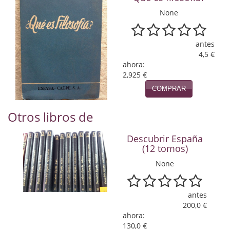
Naturaleza
None
Novela Extranjera
antes
Novela fantástica
4,5 €
ahora:
Novela histórica
2,925 €
Novela negra
COMPRAR
Novela romántica
Otros libros de
Otros idiomas
Descubrir España
(12 tomos)
Papás, Mamás, bebés...
None
Papás, Mamás, Bebés...
antes
Papás, Mamás, Bebés…
200,0 €
ahora:
Poesía
130,0 €