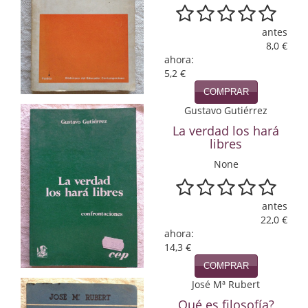
Infantil y juvenil. Nuevo!!
antes
8,0 €
Infantil y juvenil. Nuevo!!!
ahora:
5,2 €
Informática
COMPRAR
Literatura fantástica
Gustavo Gutiérrez
La verdad los hará
Literatura hispanoamericana
libres
None
Local
Mafia y espionaje
antes
22,0 €
Matemáticas
ahora:
14,3 €
Medicina
COMPRAR
Música
José Mª Rubert
Qué es filosofía?