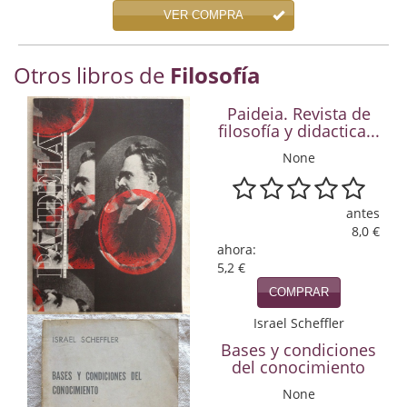
Economía
VER COMPRA
Enciclopedias
Otros libros de
Filosofía
Ensayo
Paideia. Revista de
filosofía y didactica...
Ensayo literario
None
Filosofía
Física y Química
antes
8,0 €
Física y química
ahora:
5,2 €
Guerra Civil Española
COMPRAR
Historia
Israel Scheffler
Bases y condiciones
historia
del conocimiento
None
Infantil y juvenil