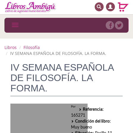
BUSCAR
MENÚ PRINCIPAL
Libros
Toggle
navigation
Novedades
Notícias
Libros
Filosofía
IV SEMANA ESPAÑOLA DE FILOSOFÍA. LA FORMA.
MATERIAS
IV SEMANA ESPAÑOLA
Arte
DE FILOSOFÍA. LA
Astrología. Ocultismo
FORMA.
Autoayuda. Conocimiento personal
Por
Autoayuda. Crecimiento personal
Referencia:
165271
Biografía
Condición del libro:
Muy bueno