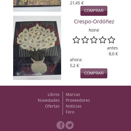
21,45 €
Viajes
COMPRAR
Crespo-Ordóñez
Viajesç
None
antes
8,0 €
ahora:
5,2 €
COMPRAR
Libros
Marcas
Novedades
Proveedores
Ofertas
Noticias
Foro