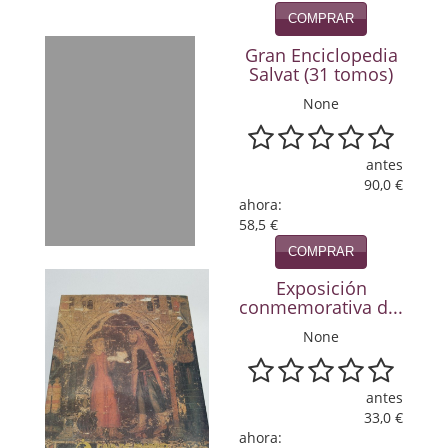
Política
COMPRAR
Gran Enciclopedia
Psicología. Educación
Salvat (31 tomos)
Religión
None
Revistas
antes
90,0 €
Segunda Guerra Mundial
ahora:
58,5 €
Sobre Madrid
COMPRAR
Teatro
Exposición
conmemorativa d...
Tema Local
None
Terror
Terrorismo
antes
33,0 €
Varios
ahora: