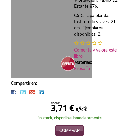
Biografías
Situación:
Pasillo 11.
Estante 876.
Ciencia ficción
CSIC. Tapa blanda.
Instituto luis vives. 21
Cine
cm. Ejemplares
disponibles: 2.
Cocina
Comenta y valora este
Cómic
libro
Materias:
Cuentos y relatos
Filosofía
Deportes
Compartir en:
Derecho
ahora:
Discos deVinilo. LP
3,71 €
antes
5,70 €
Divulgación científica
En stock, disponible inmediatamente
COMPRAR
DVD