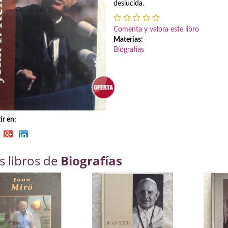
deslucida.
Comenta y valora este libro
Materias:
Biografías
r en:
s libros de
Biografías