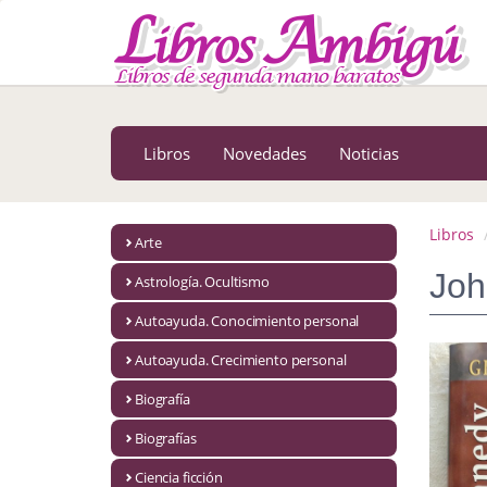
MENÚ PRINCIPAL
Libros
Novedades
Libros
Novedades
Noticias
Notícias
MATERIAS
Libros
Arte
Arte
Joh
Astrología. Ocultismo
Astrología. Ocultismo
Autoayuda. Conocimiento personal
Autoayuda. Conocimiento personal
Autoayuda. Crecimiento personal
Autoayuda. Crecimiento personal
Biografía
Biografías
Biografía
Ciencia ficción