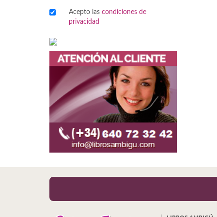
Acepto las
condiciones de
Viajes
privacidad
Viajesç