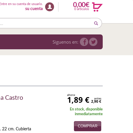
0,00€
Entre en su cuenta de usuario.
su cuenta
0 articulos
Siguenos en:
ahora:
1,89 €
na Castro
antes
2,90 €
En stock, disponible
inmediatamente
COMPRAR
. 22 cm. Cubierta