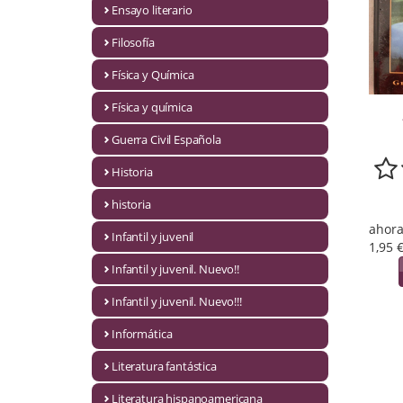
Ensayo literario
Economía
Filosofía
Enciclopedias
Física y Química
Ensayo
Física y química
Ensayo literario
Guerra Civil Española
Filosofía
Historia
Física y Química
historia
ahora
Infantil y juvenil
Física y química
1,95 
Infantil y juvenil. Nuevo!!
Guerra Civil Española
Infantil y juvenil. Nuevo!!!
Historia
Informática
historia
Literatura fantástica
Infantil y juvenil
Literatura hispanoamericana