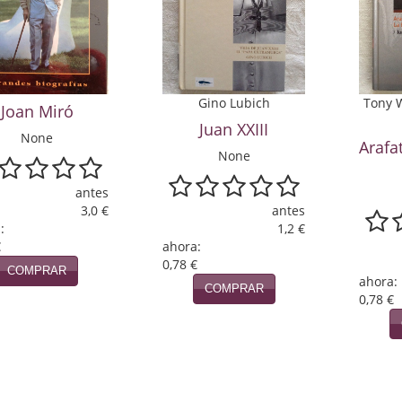
Gino Lubich
Tony 
Joan Miró
Juan XXIII
None
Arafa
None
antes
3,0 €
antes
:
1,2 €
€
ahora:
0,78 €
COMPRAR
ahora:
COMPRAR
0,78 €