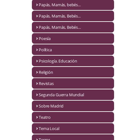
Naturaleza
Papás, Mamás, bebés...
Novela Extranjera
Papás, Mamás, Bebés...
Novela fantástica
Papás, Mamás, Bebés…
Poesía
Novela histórica
Política
Novela negra
Psicología. Educación
Novela romántica
Religión
Otros idiomas
Revistas
Papás, Mamás, bebés...
Segunda Guerra Mundial
Papás, Mamás, Bebés...
Sobre Madrid
Teatro
Papás, Mamás, Bebés…
Tema Local
Poesía
Terror