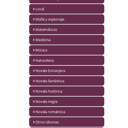
Infantil y juvenil. Nuevo!!
Local
Mafia y espionaje
Infantil y juvenil. Nuevo!!!
Matemáticas
Informática
Medicina
Literatura fantástica
Música
Literatura hispanoamericana
Naturaleza
Local
Novela Extranjera
Mafia y espionaje
Novela fantástica
Novela histórica
Matemáticas
Novela negra
Medicina
Novela romántica
Música
Otros idiomas