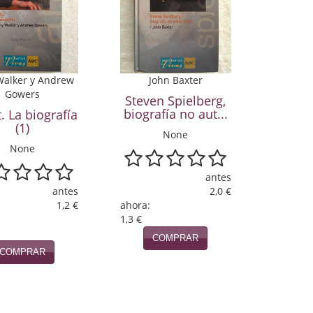
Walker y Andrew
John Baxter
Gowers
Steven Spielberg,
biografía no aut...
t. La biografía
(1)
None
None
antes
antes
2,0 €
1,2 €
ahora:
1,3 €
COMPRAR
COMPRAR