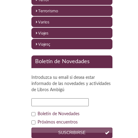
Política
Terrorismo
Psicología. Educación
Varios
Religión
Viajes
Revistas
Viajesç
Segunda Guerra Mundial
Boletín de Novedades
Sobre Madrid
Introduzca su email si desea estar
Teatro
informado de las novedades y actividades
de
Libros Ambigú
Tema Local
Terror
Boletín de Novedades
Terrorismo
Próximos encuentros
SUSCRIBIRSE
Varios