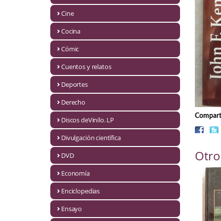
Biografías
Cine
Ciencia ficción
Cocina
Cine
Cómic
Cocina
Cuentos y relatos
Cómic
Deportes
Derecho
Cuentos y relatos
Comparti
Discos deVinilo. LP
Deportes
Divulgación científica
Derecho
Otro
DVD
Discos deVinilo. LP
Economía
Divulgación científica
Enciclopedias
DVD
Ensayo