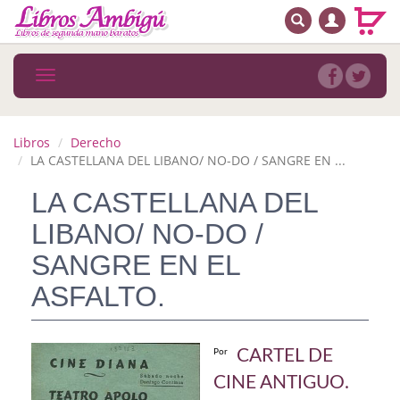
BUSCAR
MENÚ PRINCIPAL
Libros
Toggle
navigation
Novedades
Notícias
Libros
Derecho
LA CASTELLANA DEL LIBANO/ NO-DO / SANGRE EN ...
MATERIAS
LA CASTELLANA DEL
Arte
LIBANO/ NO-DO /
Astrología. Ocultismo
SANGRE EN EL
ASFALTO.
Autoayuda. Conocimiento personal
Autoayuda. Crecimiento personal
CARTEL DE
Por
Biografía
CINE ANTIGUO.