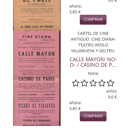
9,0 €
ahora:
5,85 €
COMPRAR
CARTEL DE CINE
ANTIGUO. CINE DIANA-
TEATRO APOLO
VILLANUEVA Y GELTRU.
CALLE MAYOR/ NO-
D- / CASINO DE P...
None
antes
9,0 €
ahora:
5,85 €
COMPRAR