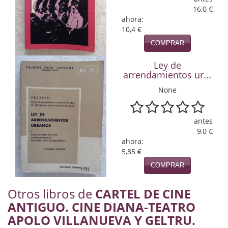
Naturaleza
16,0 €
ahora:
Novela Extranjera
10,4 €
COMPRAR
Novela fantástica
Ley de
Novela histórica
arrendamientos ur...
Novela negra
None
Novela romántica
antes
Otros idiomas
9,0 €
ahora:
5,85 €
Papás, Mamás, bebés...
COMPRAR
Papás, Mamás, Bebés...
Otros libros de
CARTEL DE CINE
Papás, Mamás, Bebés…
ANTIGUO. CINE DIANA-TEATRO
Poesía
APOLO VILLANUEVA Y GELTRU.