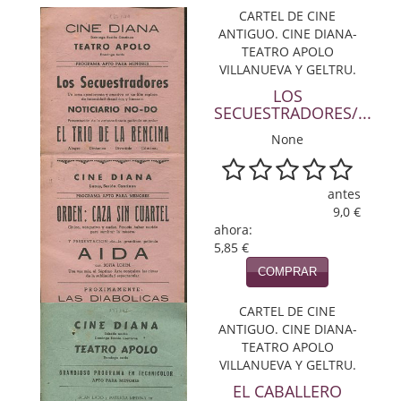
Política
CARTEL DE CINE
ANTIGUO. CINE DIANA-
TEATRO APOLO
Psicología. Educación
VILLANUEVA Y GELTRU.
Religión
LOS
SECUESTRADORES/...
Revistas
None
Segunda Guerra Mundial
antes
Sobre Madrid
9,0 €
ahora:
Teatro
5,85 €
COMPRAR
Tema Local
CARTEL DE CINE
Terror
ANTIGUO. CINE DIANA-
TEATRO APOLO
Terrorismo
VILLANUEVA Y GELTRU.
EL CABALLERO
Varios