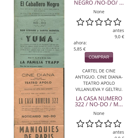
NEGRO /NO-DO/ ...
Viajes
None
Viajesç
antes
9,0 €
ahora:
5,85 €
COMPRAR
CARTEL DE CINE
ANTIGUO. CINE DIANA-
TEATRO APOLO
VILLANUEVA Y GELTRU.
LA CASA NUMERO
322 / NO-DO / M...
None
antes