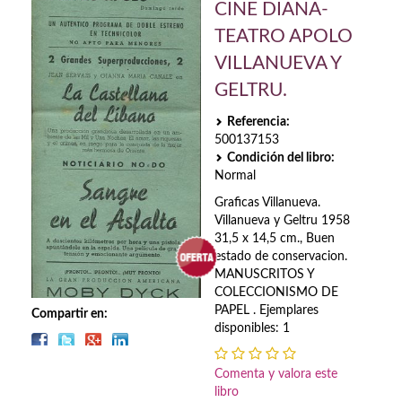
Biografías
CINE DIANA-
TEATRO APOLO
Ciencia ficción
VILLANUEVA Y
Cine
GELTRU.
Cocina
Referencia:
500137153
Cómic
Condición del libro:
Normal
Cuentos y relatos
Graficas Villanueva.
Villanueva y Geltru 1958
Deportes
31,5 x 14,5 cm., Buen
estado de conservacion.
Derecho
MANUSCRITOS Y
COLECCIONISMO DE
Discos deVinilo. LP
PAPEL . Ejemplares
Compartir en:
disponibles: 1
Divulgación científica
Comenta y valora este
DVD
libro