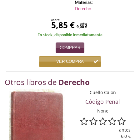
Materias:
Economía
Derecho
Enciclopedias
ahora:
5,85 €
antes
9,00 €
Ensayo
En stock, disponible inmediatamente
Ensayo literario
COMPRAR
Filosofía
VER COMPRA
Física y Química
Otros libros de
Derecho
Física y química
Cuello Calon
Guerra Civil Española
Código Penal
Historia
None
historia
antes
6,0 €
Infantil y juvenil