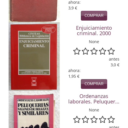
ahora:
3,9 €
Infantil y juvenil. Nuevo!!
COMPRAR
Infantil y juvenil. Nuevo!!!
Enjuiciamiento
criminal. 2000
Informática
None
Literatura fantástica
Literatura hispanoamericana
antes
3,0 €
Local
ahora:
1,95 €
Mafia y espionaje
COMPRAR
Matemáticas
Ordenanzas
laborales. Peluquer...
Medicina
None
Música
antes