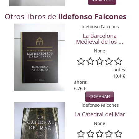
Naturaleza
Otros libros de
Ildefonso Falcones
Novela Extranjera
Ildefonso Falcones
Novela fantástica
La Barcelona
Novela histórica
Medieval de los ...
None
Novela negra
Novela romántica
antes
10,4 €
Otros idiomas
ahora:
6,76 €
Papás, Mamás, bebés...
COMPRAR
Ildefonso Falcones
Papás, Mamás, Bebés...
La Catedral del Mar
Papás, Mamás, Bebés…
None
Poesía