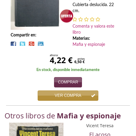
Biografías
Cubierta deslucida. 22
cm.
Ciencia ficción
Cine
Comenta y valora este
libro
Compartir en:
Cocina
Materias:
Mafia y espionaje
Cómic
ahora:
4,22 €
antes
6,50 €
Cuentos y relatos
En stock, disponible inmediatamente
Deportes
COMPRAR
Derecho
VER COMPRA
Discos deVinilo. LP
Otros libros de
Mafia y espionaje
Divulgación científica
Vicent Teresa
DVD
El acoso