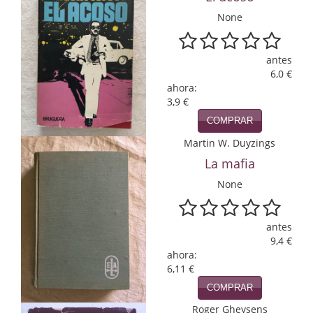
Economía
None
Enciclopedias
antes
Ensayo
6,0 €
ahora:
Ensayo literario
3,9 €
COMPRAR
Filosofía
Martin W. Duyzings
Física y Química
La mafia
None
Física y química
Guerra Civil Española
antes
9,4 €
Historia
ahora:
6,11 €
historia
COMPRAR
Infantil y juvenil
Roger Gheysens