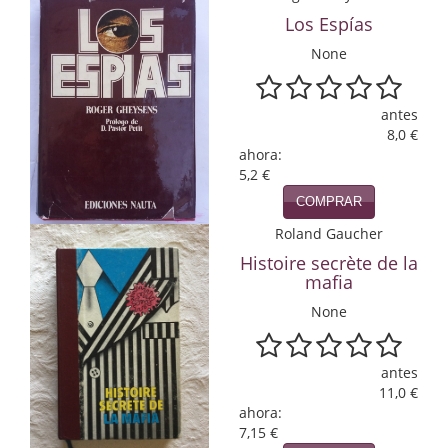
Los Espías
Infantil y juvenil. Nuevo!!
None
Infantil y juvenil. Nuevo!!!
antes
Informática
8,0 €
ahora:
Literatura fantástica
5,2 €
Literatura hispanoamericana
COMPRAR
Roland Gaucher
Local
Histoire secrète de la
mafia
Mafia y espionaje
None
Matemáticas
Medicina
antes
11,0 €
Música
ahora:
7,15 €