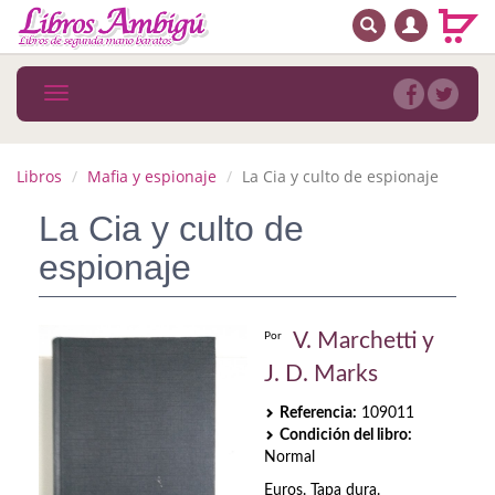
BUSCAR
MENÚ PRINCIPAL
Libros
Toggle
navigation
Novedades
Notícias
Libros
Mafia y espionaje
La Cia y culto de espionaje
MATERIAS
La Cia y culto de
espionaje
Arte
Astrología. Ocultismo
V. Marchetti y
Por
Autoayuda. Conocimiento personal
J. D. Marks
Autoayuda. Crecimiento personal
Referencia:
109011
Condición del libro:
Biografía
Normal
Euros. Tapa dura.