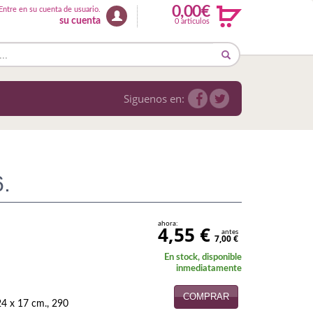
0,00€
Entre en su cuenta de usuario.
su cuenta
0 articulos
Siguenos en:
.
ahora:
4,55 €
antes
7,00 €
En stock, disponible
inmediatamente
COMPRAR
24 x 17 cm., 290