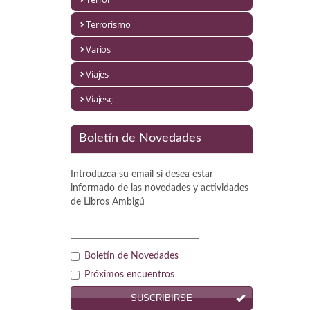
Política
Terrorismo
Psicología. Educación
Varios
Religión
Viajes
Revistas
Viajesç
Segunda Guerra Mundial
Boletín de Novedades
Sobre Madrid
Introduzca su email si desea estar
Teatro
informado de las novedades y actividades
de
Libros Ambigú
Tema Local
Terror
Boletín de Novedades
Terrorismo
Próximos encuentros
SUSCRIBIRSE
Varios