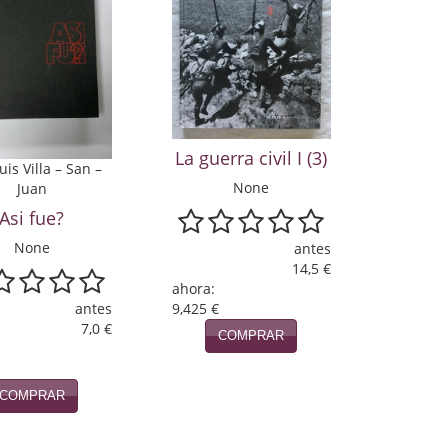
La guerra civil I (3)
uis Villa – San –
None
Juan
Asi fue?
None
antes
14,5 €
ahora:
antes
9,425 €
7,0 €
COMPRAR
COMPRAR