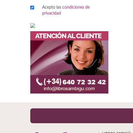
Acepto las
condiciones de
Viajes
privacidad
Viajesç