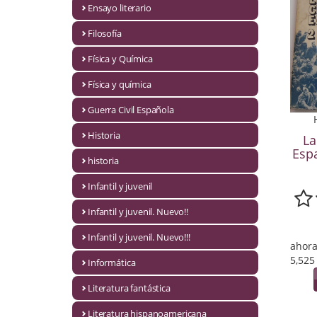
Ensayo literario
Economía
Filosofía
Enciclopedias
Física y Química
Ensayo
Física y química
Ensayo literario
Guerra Civil Española
Filosofía
Historia
La
Espa
Física y Química
historia
Infantil y juvenil
Física y química
Infantil y juvenil. Nuevo!!
Guerra Civil Española
Infantil y juvenil. Nuevo!!!
ahora
Historia
5,525
Informática
historia
Literatura fantástica
Infantil y juvenil
Literatura hispanoamericana