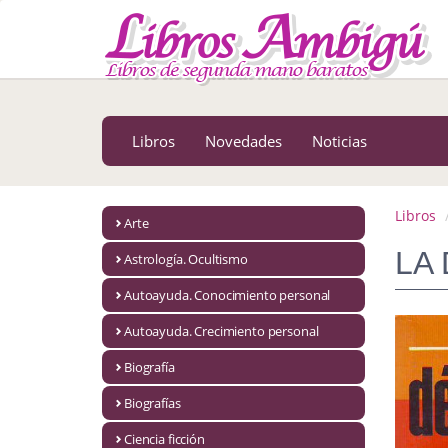
MENÚ PRINCIPAL
Libros
Novedades
Libros
Novedades
Noticias
Notícias
MATERIAS
Libros
Arte
Arte
LA 
Astrología. Ocultismo
Astrología. Ocultismo
Autoayuda. Conocimiento personal
Autoayuda. Conocimiento personal
Autoayuda. Crecimiento personal
Autoayuda. Crecimiento personal
Biografía
Biografías
Biografía
Ciencia ficción