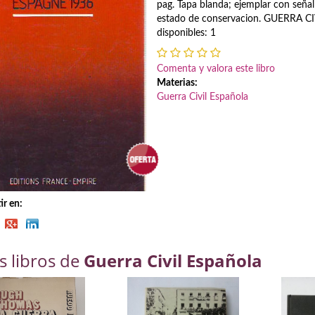
pag. Tapa blanda; ejemplar con seña
estado de conservacion. GUERRA CIV
disponibles: 1
Comenta y valora este libro
Materias:
Guerra Civil Española
r en:
s libros de
Guerra Civil Española