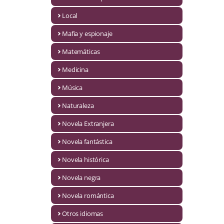
Infantil y juvenil. Nuevo!!
Local
Mafia y espionaje
Infantil y juvenil. Nuevo!!!
Matemáticas
Informática
Medicina
Literatura fantástica
Música
Literatura hispanoamericana
Naturaleza
Local
Novela Extranjera
Mafia y espionaje
Novela fantástica
Novela histórica
Matemáticas
Novela negra
Medicina
Novela romántica
Música
Otros idiomas