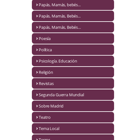
Naturaleza
Papás, Mamás, bebés...
Novela Extranjera
Papás, Mamás, Bebés...
Novela fantástica
Papás, Mamás, Bebés…
Poesía
Novela histórica
Política
Novela negra
Psicología. Educación
Novela romántica
Religión
Otros idiomas
Revistas
Papás, Mamás, bebés...
Segunda Guerra Mundial
Papás, Mamás, Bebés...
Sobre Madrid
Teatro
Papás, Mamás, Bebés…
Tema Local
Poesía
Terror