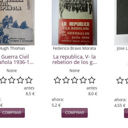
Hugh Thomas
Federico Bravo Morata
Jose L
 Guerra Civil
La republica, V- la
ñola 1936-1...
rebelion de los g...
None
None
antes
antes
8,5 €
8,0 €
:
ahora:
ahora:
 €
5,2 €
4,55 €
COMPRAR
COMPRAR