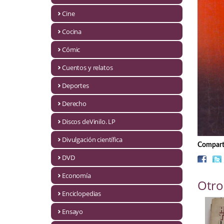
Biografías
Cine
Ciencia ficción
Cocina
Cine
Cómic
Cocina
Cuentos y relatos
Cómic
Deportes
Derecho
Cuentos y relatos
Discos deVinilo. LP
Deportes
Divulgación científica
Comparti
Derecho
DVD
Discos deVinilo. LP
Economía
Otro
Divulgación científica
Enciclopedias
DVD
Ensayo