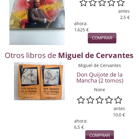
Naturaleza
antes
Novela Extranjera
2,5 €
ahora:
Novela fantástica
1,625 €
COMPRAR
Novela histórica
Otros libros de
Miguel de Cervantes
Novela negra
Miguel de Cervantes
Novela romántica
Don Quijote de la
Otros idiomas
Mancha (2 tomos)
None
Papás, Mamás, bebés...
Papás, Mamás, Bebés...
antes
10,0 €
Papás, Mamás, Bebés…
ahora:
6,5 €
Poesía
COMPRAR