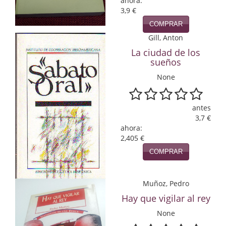
ahora:
3,9 €
Infantil y juvenil. Nuevo!!
COMPRAR
Infantil y juvenil. Nuevo!!!
Gill, Anton
La ciudad de los
Informática
sueños
None
Literatura fantástica
Literatura hispanoamericana
antes
3,7 €
Local
ahora:
2,405 €
Mafia y espionaje
COMPRAR
Matemáticas
Muñoz, Pedro
Medicina
Hay que vigilar al rey
Música
None