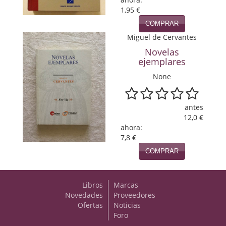
1,95 €
Viajes
COMPRAR
Miguel de Cervantes
Viajesç
Novelas
ejemplares
None
antes
12,0 €
ahora:
7,8 €
COMPRAR
Libros
Marcas
Novedades
Proveedores
Ofertas
Noticias
Foro