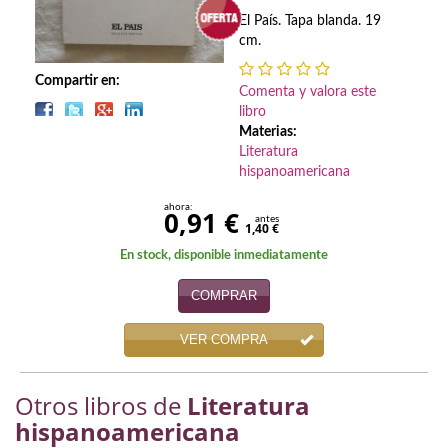
Biografías
El País. Tapa blanda. 19
cm.
Ciencia ficción
Compartir en:
Cine
Comenta y valora este
libro
Cocina
Materias:
Literatura
Cómic
hispanoamericana
ahora:
Cuentos y relatos
0,91 €
antes
1,40 €
Deportes
En stock, disponible inmediatamente
Derecho
COMPRAR
Discos deVinilo. LP
VER COMPRA
Divulgación científica
Otros libros de
Literatura
DVD
hispanoamericana