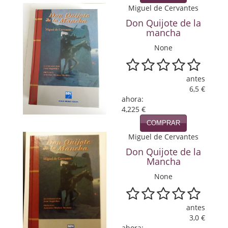
Miguel de Cervantes
Política
Don Quijote de la
Psicología. Educación
mancha
None
Religión
Revistas
antes
6,5 €
Segunda Guerra Mundial
ahora:
4,225 €
Sobre Madrid
COMPRAR
Miguel de Cervantes
Teatro
Don Quijote de la
Tema Local
Mancha
None
Terror
Terrorismo
antes
3,0 €
Varios
ahora: