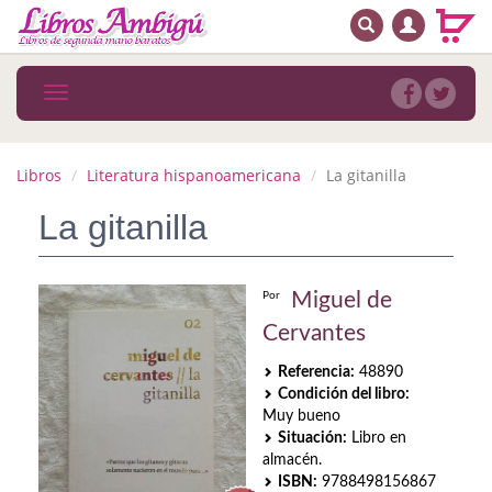
BUSCAR
MENÚ PRINCIPAL
Libros
Toggle
navigation
Novedades
Notícias
Libros
Literatura hispanoamericana
La gitanilla
MATERIAS
La gitanilla
Arte
Miguel de
Por
Astrología. Ocultismo
Cervantes
Autoayuda. Conocimiento personal
Referencia:
48890
Condición del libro:
Autoayuda. Crecimiento personal
Muy bueno
Situación:
Libro en
Biografía
almacén.
ISBN:
9788498156867