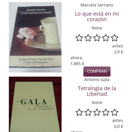
Marcela Serrano
Economía
Lo que está en mi
Enciclopedias
corazón
None
Ensayo
Ensayo literario
antes
2,9 €
Filosofía
ahora:
1,885 €
Física y Química
COMPRAR
Física y química
Antonio Gala
Tetralogía de la
Guerra Civil Española
Libertad
None
Historia
historia
antes
6,0 €
Infantil y juvenil