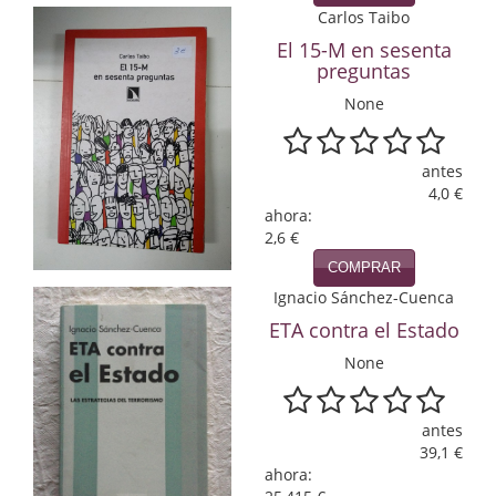
Carlos Taibo
Infantil y juvenil. Nuevo!!
El 15-M en sesenta
preguntas
Infantil y juvenil. Nuevo!!!
None
Informática
antes
Literatura fantástica
4,0 €
ahora:
Literatura hispanoamericana
2,6 €
Local
COMPRAR
Ignacio Sánchez-Cuenca
Mafia y espionaje
ETA contra el Estado
Matemáticas
None
Medicina
antes
39,1 €
Música
ahora: