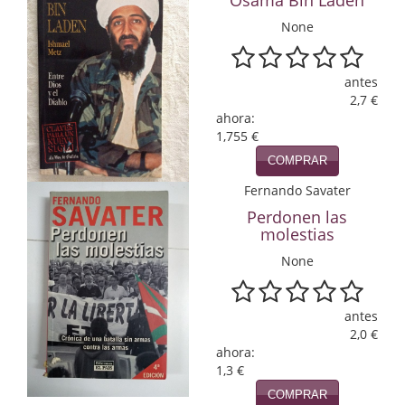
Osama Bin Laden
Economía
None
Enciclopedias
antes
Ensayo
2,7 €
ahora:
Ensayo literario
1,755 €
COMPRAR
Filosofía
Fernando Savater
Física y Química
Perdonen las
molestias
Física y química
None
Guerra Civil Española
antes
Historia
2,0 €
ahora:
historia
1,3 €
Infantil y juvenil
COMPRAR