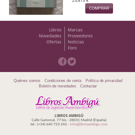
25,415 €
Naturaleza
COMPRAR
Novela Extranjera
Novela fantástica
Libros
Marcas
Novedades
Proveedores
Novela histórica
Ofertas
Noticias
Foro
Novela negra
Novela romántica
Otros idiomas
Quiénes somos
Condiciones de venta
Política de privacidad
Boletín de novedades
Contactar
Papás, Mamás, bebés...
Papás, Mamás, Bebés...
Papás, Mamás, Bebés…
LIBROS AMBIGÚ
Calle Gamonal, 77 bis - 28031 Madrid (España)
tel.: (+34) 640 723 242 -
info@librosambigu.com
Poesía