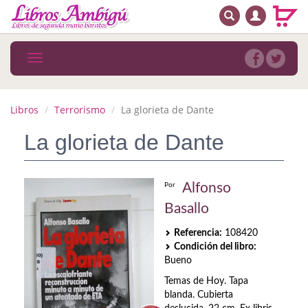
BUSCAR
MENÚ PRINCIPAL
Libros
Toggle
navigation
Novedades
Notícias
Libros
Terrorismo
La glorieta de Dante
MATERIAS
La glorieta de Dante
Arte
Alfonso
Por
Astrología. Ocultismo
Basallo
Autoayuda. Conocimiento personal
Referencia:
108420
Condición del libro:
Autoayuda. Crecimiento personal
Bueno
Biografía
Temas de Hoy. Tapa
blanda. Cubierta