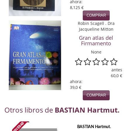
ahora:
Política
8,125 €
COMPRAR
Psicología. Educación
Robin Scagell . Dra
Jacqueline Mitton
Religión
Gran atlas del
Revistas
Firmamento
None
Segunda Guerra Mundial
Sobre Madrid
antes
60,0 €
Teatro
ahora:
39,0 €
Tema Local
COMPRAR
Terror
Otros libros de
BASTIAN Hartmut.
Terrorismo
BASTIAN Hartmut.
Varios