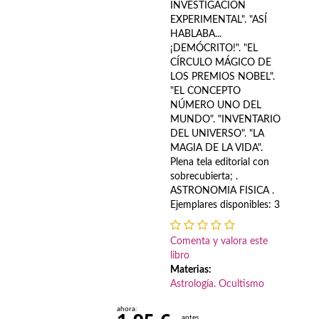
INVESTIGACIÓN
Economía
EXPERIMENTAL". "ASÍ
HABLABA...
Enciclopedias
¡DEMÓCRITO!". "EL
CÍRCULO MÁGICO DE
Ensayo
LOS PREMIOS NOBEL".
"EL CONCEPTO
Ensayo literario
NÚMERO UNO DEL
MUNDO". "INVENTARIO
Filosofía
DEL UNIVERSO". "LA
MAGIA DE LA VIDA".
Física y Química
Plena tela editorial con
sobrecubierta; .
Física y química
ASTRONOMIA FISICA .
Ejemplares disponibles: 3
Guerra Civil Española
Comenta y valora este
Historia
libro
Materias:
historia
Astrología. Ocultismo
Infantil y juvenil
ahora:
antes