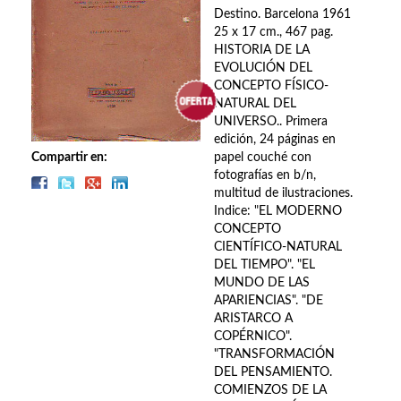
Biografías
Destino. Barcelona 1961
25 x 17 cm., 467 pag.
Ciencia ficción
HISTORIA DE LA
EVOLUCIÓN DEL
Cine
CONCEPTO FÍSICO-
NATURAL DEL
Cocina
UNIVERSO.. Primera
edición, 24 páginas en
Cómic
Compartir en:
papel couché con
fotografías en b/n,
Cuentos y relatos
multitud de ilustraciones.
Indice: "EL MODERNO
Deportes
CONCEPTO
CIENTÍFICO-NATURAL
Derecho
DEL TIEMPO". "EL
MUNDO DE LAS
APARIENCIAS". "DE
Discos deVinilo. LP
ARISTARCO A
COPÉRNICO".
Divulgación científica
"TRANSFORMACIÓN
DEL PENSAMIENTO.
DVD
COMIENZOS DE LA