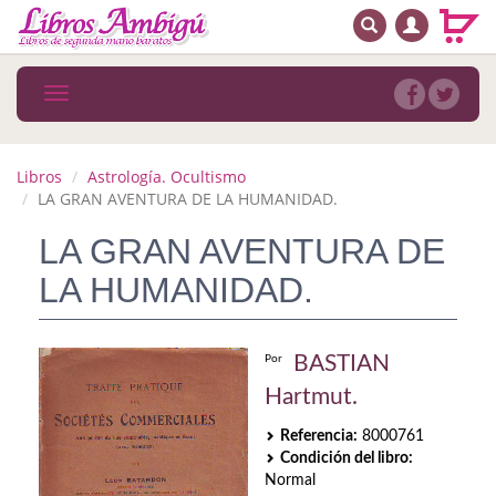
BUSCAR
MENÚ PRINCIPAL
Libros
Toggle
navigation
Novedades
Notícias
Libros
Astrología. Ocultismo
LA GRAN AVENTURA DE LA HUMANIDAD.
MATERIAS
LA GRAN AVENTURA DE
Arte
LA HUMANIDAD.
Astrología. Ocultismo
Autoayuda. Conocimiento personal
BASTIAN
Por
Hartmut.
Autoayuda. Crecimiento personal
Referencia:
8000761
Biografía
Condición del libro:
Normal