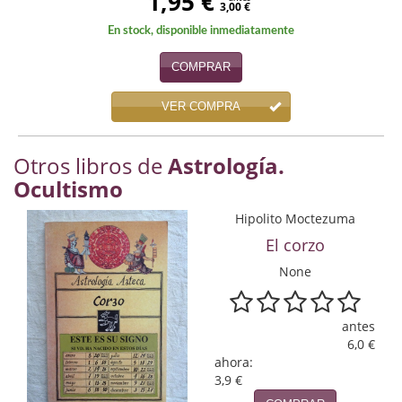
1,95 €
3,00 €
Infantil y juvenil. Nuevo!!
En stock, disponible inmediatamente
Infantil y juvenil. Nuevo!!!
COMPRAR
Informática
VER COMPRA
Literatura fantástica
Otros libros de
Astrología.
Literatura hispanoamericana
Ocultismo
Local
Hipolito Moctezuma
El corzo
Mafia y espionaje
None
Matemáticas
antes
Medicina
6,0 €
ahora:
Música
3,9 €