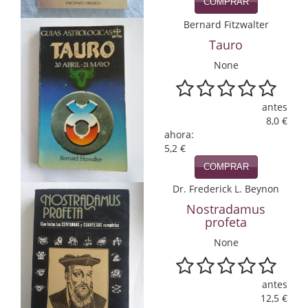
Naturaleza
COMPRAR
Bernard Fitzwalter
Novela Extranjera
Tauro
Novela fantástica
None
Novela histórica
antes
Novela negra
8,0 €
ahora:
Novela romántica
5,2 €
COMPRAR
Otros idiomas
Dr. Frederick L. Beynon
Papás, Mamás, bebés...
Nostradamus
profeta
Papás, Mamás, Bebés...
None
Papás, Mamás, Bebés…
antes
Poesía
12,5 €