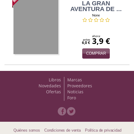
LA GRAN
AVENTURA DE ...
Viajes
None
Viajesç
ahora:
3,9 €
antes
6,0 €
COMPRAR
Libros
Marcas
Novedades
Proveedores
Ofertas
Noticias
Foro
Quiénes somos
Condiciones de venta
Política de privacidad