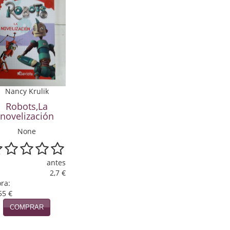
Nancy Krulik
Robots,La
novelización
None
antes
2,7 €
ra:
55 €
COMPRAR