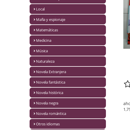
Infantil y juvenil. Nuevo!!
Local
Mafia y espionaje
Infantil y juvenil. Nuevo!!!
Matemáticas
Informática
Medicina
Literatura fantástica
Música
Literatura hispanoamericana
Naturaleza
Local
Novela Extranjera
Mafia y espionaje
Novela fantástica
Novela histórica
Matemáticas
Novela negra
aho
Medicina
1,7
Novela romántica
Música
Otros idiomas