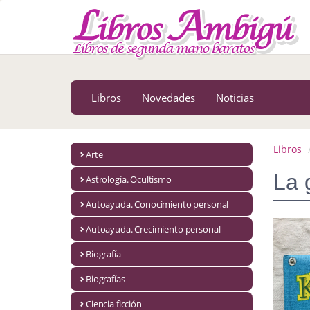
MENÚ PRINCIPAL
Libros
Novedades
Libros
Novedades
Noticias
Notícias
MATERIAS
Libros
Arte
Arte
La 
Astrología. Ocultismo
Astrología. Ocultismo
Autoayuda. Conocimiento personal
Autoayuda. Conocimiento personal
Autoayuda. Crecimiento personal
Autoayuda. Crecimiento personal
Biografía
Biografías
Biografía
Ciencia ficción