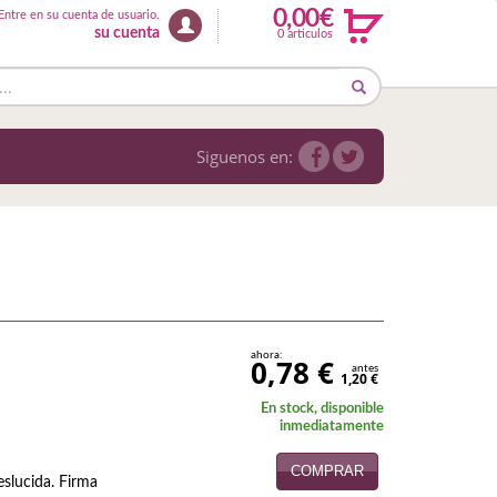
0,00€
Entre en su cuenta de usuario.
su cuenta
0 articulos
Siguenos en:
ahora:
0,78 €
antes
1,20 €
En stock, disponible
inmediatamente
COMPRAR
eslucida. Firma