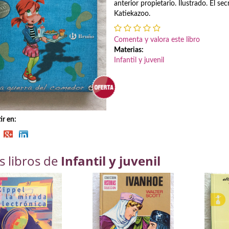
anterior propietario. Ilustrado. El s
Katiekazoo.
Comenta y valora este libro
Materias:
Infantil y juvenil
r en:
s libros de
Infantil y juvenil