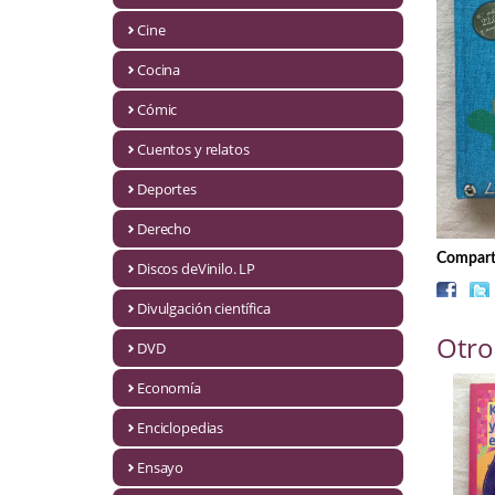
Biografías
Cine
Ciencia ficción
Cocina
Cine
Cómic
Cocina
Cuentos y relatos
Cómic
Deportes
Derecho
Cuentos y relatos
Comparti
Discos deVinilo. LP
Deportes
Divulgación científica
Derecho
Otro
DVD
Discos deVinilo. LP
Economía
Divulgación científica
Enciclopedias
DVD
Ensayo