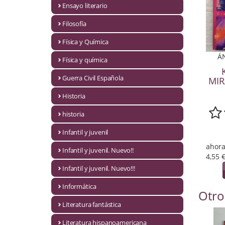
Ensayo literario
Economía
Filosofía
Enciclopedias
Física y Química
Ensayo
Á
Física y química
Ensayo literario
Guerra Civil Española
MIR
Filosofía
Historia
Física y Química
historia
Infantil y juvenil
Física y química
ahora
Infantil y juvenil. Nuevo!!
Guerra Civil Española
4,55 
Infantil y juvenil. Nuevo!!!
Historia
Informática
Otro
historia
Literatura fantástica
Infantil y juvenil
Literatura hispanoamericana