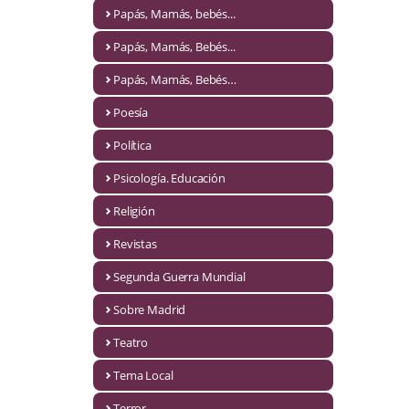
Naturaleza
Papás, Mamás, bebés...
Novela Extranjera
Papás, Mamás, Bebés...
Novela fantástica
Papás, Mamás, Bebés…
Poesía
Novela histórica
Política
Novela negra
Psicología. Educación
Novela romántica
Religión
Otros idiomas
Revistas
Papás, Mamás, bebés...
Segunda Guerra Mundial
Papás, Mamás, Bebés...
Sobre Madrid
Teatro
Papás, Mamás, Bebés…
Tema Local
Poesía
Terror