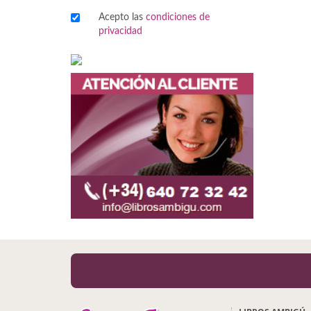
Acepto las
condiciones de
Viajes
privacidad
Viajesç