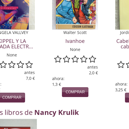
NGELA VALLVEY
Walter Scott
Jord
KIPPEL Y LA
Ivanhoe
Cabe
ADA ELECTR...
cab
None
None
antes
antes
2,0 €
7,0 €
ahora:
:
ahora:
1,3 €
€
3,25 €
COMPRAR
COMPRAR
s libros de
Nancy Krulik