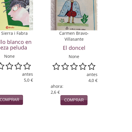
i Sierra i Fabra
Carmen Bravo-
Villasante
llo blanco en
eza peluda
El doncel
None
None
antes
antes
5,0 €
4,0 €
ahora:
2,6 €
COMPRAR
COMPRAR