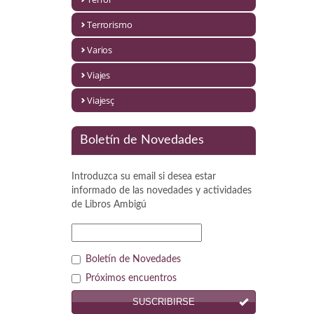
Política
Terrorismo
Psicología. Educación
Varios
Religión
Viajes
Revistas
Viajesç
Segunda Guerra Mundial
Boletín de Novedades
Sobre Madrid
Introduzca su email si desea estar
Teatro
informado de las novedades y actividades
de
Libros Ambigú
Tema Local
Terror
Boletín de Novedades
Terrorismo
Próximos encuentros
SUSCRIBIRSE
Varios