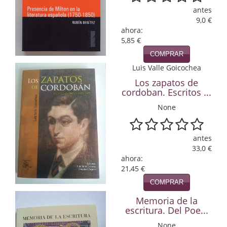
antes
Infantil y juvenil. Nuevo!!
9,0 €
ahora:
Infantil y juvenil. Nuevo!!!
5,85 €
COMPRAR
Informática
Luis Valle Goicochea
Literatura fantástica
Los zapatos de
cordoban. Escritos ...
Literatura hispanoamericana
None
Local
antes
Mafia y espionaje
33,0 €
ahora:
Matemáticas
21,45 €
COMPRAR
Medicina
Memoria de la
Música
escritura. Del Poe...
None