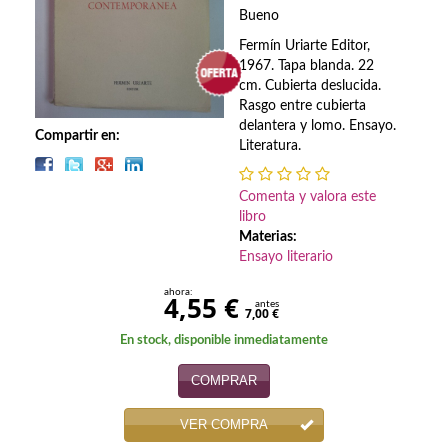
Biografías
Bueno
Ciencia ficción
Fermín Uriarte Editor,
1967. Tapa blanda. 22
Cine
cm. Cubierta deslucida.
Rasgo entre cubierta
delantera y lomo. Ensayo.
Cocina
Compartir en:
Literatura.
Cómic
Comenta y valora este
Cuentos y relatos
libro
Materias:
Deportes
Ensayo literario
ahora:
Derecho
4,55 €
antes
7,00 €
Discos deVinilo. LP
En stock, disponible inmediatamente
Divulgación científica
COMPRAR
DVD
VER COMPRA