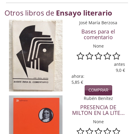
Economía
Otros libros de
Ensayo literario
Enciclopedias
José María Berzosa
Ensayo
Bases para el
comentario
Ensayo literario
None
Filosofía
antes
Física y Química
9,0 €
ahora:
Física y química
5,85 €
COMPRAR
Guerra Civil Española
Rubén Benítez
Historia
PRESENCIA DE
MILTON EN LA LITE...
historia
None
Infantil y juvenil