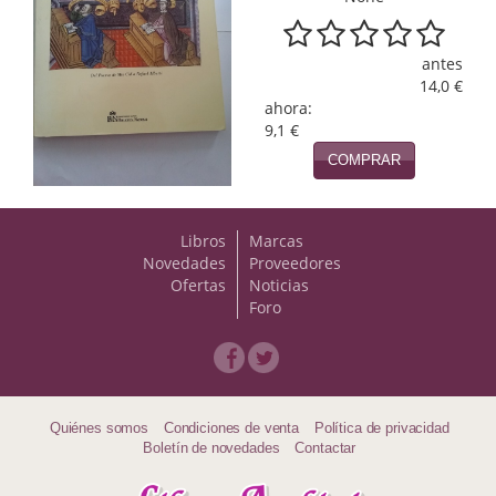
Naturaleza
Novela Extranjera
antes
14,0 €
Novela fantástica
ahora:
9,1 €
Novela histórica
COMPRAR
Novela negra
Novela romántica
Libros
Marcas
Novedades
Proveedores
Otros idiomas
Ofertas
Noticias
Foro
Papás, Mamás, bebés...
Papás, Mamás, Bebés...
Papás, Mamás, Bebés…
Quiénes somos
Condiciones de venta
Política de privacidad
Boletín de novedades
Contactar
Poesía