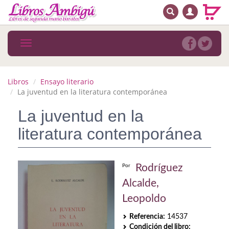
BUSCAR
MENÚ PRINCIPAL
Libros
Toggle
navigation
Novedades
Notícias
Libros
Ensayo literario
La juventud en la literatura contemporánea
MATERIAS
La juventud en la
Arte
literatura contemporánea
Astrología. Ocultismo
Autoayuda. Conocimiento personal
Rodríguez
Por
Alcalde,
Autoayuda. Crecimiento personal
Leopoldo
Biografía
Referencia:
14537
Condición del libro: