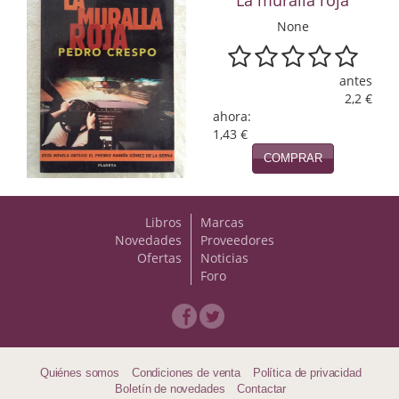
Naturaleza
None
Novela Extranjera
Novela fantástica
antes
2,2 €
Novela histórica
ahora:
1,43 €
Novela negra
COMPRAR
Novela romántica
Libros
Marcas
Otros idiomas
Novedades
Proveedores
Ofertas
Noticias
Papás, Mamás, bebés...
Foro
Papás, Mamás, Bebés...
Papás, Mamás, Bebés…
Quiénes somos
Condiciones de venta
Política de privacidad
Poesía
Boletín de novedades
Contactar