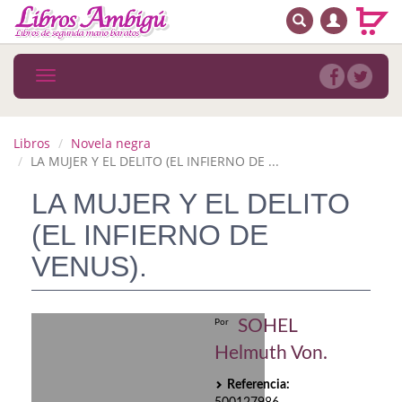
BUSCAR
MENÚ PRINCIPAL
Libros
Toggle
navigation
Novedades
Notícias
Libros
Novela negra
LA MUJER Y EL DELITO (EL INFIERNO DE ...
MATERIAS
LA MUJER Y EL DELITO
Arte
(EL INFIERNO DE
Astrología. Ocultismo
VENUS).
Autoayuda. Conocimiento personal
SOHEL
Por
Autoayuda. Crecimiento personal
Helmuth Von.
Biografía
Referencia: