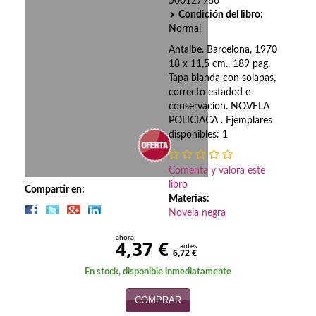
Biografías
500127986
Condición del libro:
Normal
Ciencia ficción
Antalbe. Barcelona, 1970
Cine
18 x 11,5 cm., 189 pag.
Tapa blanda con solapas,
Cocina
correcto estadod e
conservacion. NOVELA
Cómic
POLICIACA . Ejemplares
disponibles: 1
Cuentos y relatos
Comenta y valora este
Deportes
libro
Compartir en:
Materias:
Derecho
Novela negra
Discos deVinilo. LP
ahora:
4,37 €
antes
6,72 €
Divulgación científica
En stock, disponible inmediatamente
DVD
COMPRAR