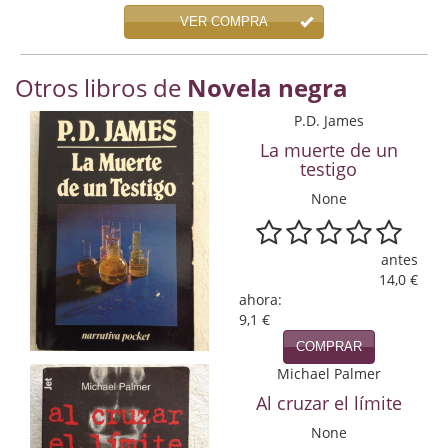
Economía
VER COMPRA
Enciclopedias
Otros libros de
Novela negra
Ensayo
P.D. James
Ensayo literario
La muerte de un
testigo
Filosofía
None
Física y Química
antes
Física y química
14,0 €
ahora:
Guerra Civil Española
9,1 €
COMPRAR
Historia
Michael Palmer
historia
Al cruzar el límite
None
Infantil y juvenil