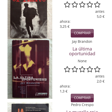
Infantil y juvenil. Nuevo!!
antes
5,0 €
Infantil y juvenil. Nuevo!!!
ahora:
3,25 €
Informática
COMPRAR
Literatura fantástica
Jay Brandon
La última
Literatura hispanoamericana
oportunidad
Local
None
Mafia y espionaje
antes
2,0 €
Matemáticas
ahora:
1,3 €
Medicina
COMPRAR
Música
Pedro Crespo
La muralla roja