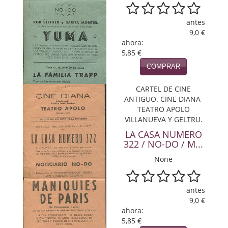
Viajes
antes
9,0 €
Viajesç
ahora:
5,85 €
COMPRAR
CARTEL DE CINE
ANTIGUO. CINE DIANA-
TEATRO APOLO
VILLANUEVA Y GELTRU.
LA CASA NUMERO
322 / NO-DO / M...
None
antes
9,0 €
ahora:
5,85 €