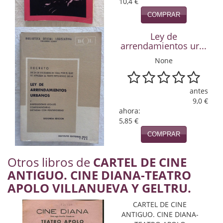
10,4 €
Naturaleza
COMPRAR
Novela Extranjera
Ley de
Novela fantástica
arrendamientos ur...
None
Novela histórica
Novela negra
antes
9,0 €
Novela romántica
ahora:
5,85 €
Otros idiomas
COMPRAR
Papás, Mamás, bebés...
Otros libros de
CARTEL DE CINE
Papás, Mamás, Bebés...
ANTIGUO. CINE DIANA-TEATRO
APOLO VILLANUEVA Y GELTRU.
Papás, Mamás, Bebés…
CARTEL DE CINE
Poesía
ANTIGUO. CINE DIANA-