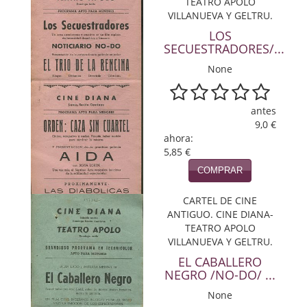
TEATRO APOLO
Política
VILLANUEVA Y GELTRU.
LOS
Psicología. Educación
SECUESTRADORES/...
None
Religión
Revistas
antes
9,0 €
Segunda Guerra Mundial
ahora:
5,85 €
Sobre Madrid
COMPRAR
Teatro
CARTEL DE CINE
Tema Local
ANTIGUO. CINE DIANA-
TEATRO APOLO
VILLANUEVA Y GELTRU.
Terror
EL CABALLERO
Terrorismo
NEGRO /NO-DO/ ...
None
Varios