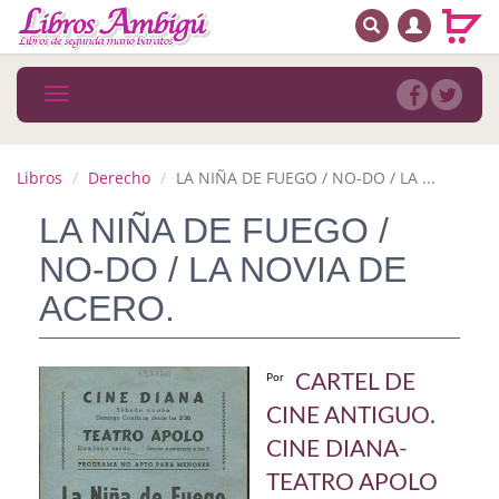
BUSCAR
MENÚ PRINCIPAL
Libros
Toggle
navigation
Novedades
Notícias
Libros
Derecho
LA NIÑA DE FUEGO / NO-DO / LA ...
MATERIAS
LA NIÑA DE FUEGO /
NO-DO / LA NOVIA DE
Arte
ACERO.
Astrología. Ocultismo
Autoayuda. Conocimiento personal
CARTEL DE
Por
Autoayuda. Crecimiento personal
CINE ANTIGUO.
CINE DIANA-
Biografía
TEATRO APOLO