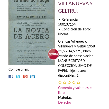
Biografías
VILLANUEVA Y
GELTRU.
Ciencia ficción
Referencia:
Cine
500137164
Condición del libro:
Cocina
Normal
Cómic
Graficas Villanueva.
Villanueva y Geltru 1958
Cuentos y relatos
31,5 x 14,5 cm., Buen
estado de conservacion.
MANUSCRITOS Y
Deportes
COLECCIONISMO DE
Compartir en:
PAPEL . Ejemplares
Derecho
disponibles: 1
Discos deVinilo. LP
Comenta y valora este
Divulgación científica
libro
Materias:
DVD
Derecho