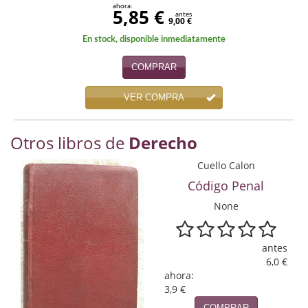
ahora:
5,85 €
Economía
antes
9,00 €
Enciclopedias
En stock, disponible inmediatamente
COMPRAR
Ensayo
Ensayo literario
VER COMPRA
Filosofía
Otros libros de
Derecho
Física y Química
Cuello Calon
Código Penal
Física y química
None
Guerra Civil Española
Historia
antes
6,0 €
historia
ahora:
3,9 €
Infantil y juvenil
COMPRAR