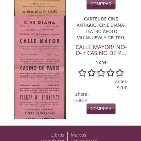
COMPRAR
CARTEL DE CINE
ANTIGUO. CINE DIANA-
TEATRO APOLO
VILLANUEVA Y GELTRU.
CALLE MAYOR/ NO-
D- / CASINO DE P...
None
antes
9,0 €
ahora:
5,85 €
COMPRAR
Libros
Marcas