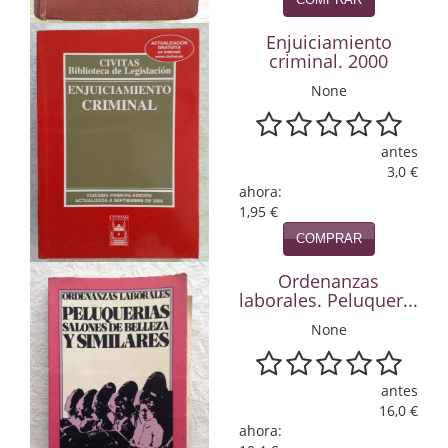
Infantil y juvenil. Nuevo!!
Enjuiciamiento
criminal. 2000
Infantil y juvenil. Nuevo!!!
None
Informática
antes
Literatura fantástica
3,0 €
ahora:
Literatura hispanoamericana
1,95 €
COMPRAR
Local
Ordenanzas
Mafia y espionaje
laborales. Peluquer...
Matemáticas
None
Medicina
antes
Música
16,0 €
ahora: