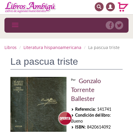
BUSCAR
MENÚ PRINCIPAL
Libros
Toggle
navigation
Novedades
Notícias
Libros
Literatura hispanoamericana
La pascua triste
MATERIAS
La pascua triste
Arte
Gonzalo
Por
Astrología. Ocultismo
Torrente
Autoayuda. Conocimiento personal
Ballester
Autoayuda. Crecimiento personal
Referencia:
141741
Condición del libro:
Biografía
Bueno
ISBN:
8420614092