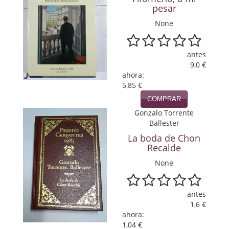
pesar
Viajes
None
Viajesç
antes
9,0 €
ahora:
5,85 €
COMPRAR
Gonzalo Torrente
Ballester
La boda de Chon
Recalde
None
antes
1,6 €
ahora:
1,04 €