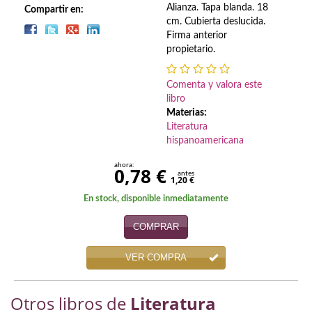
Biografías
Alianza. Tapa blanda. 18
Compartir en:
cm. Cubierta deslucida.
Ciencia ficción
Firma anterior
propietario.
Cine
Comenta y valora este
Cocina
libro
Materias:
Cómic
Literatura
hispanoamericana
Cuentos y relatos
ahora:
0,78 €
antes
Deportes
1,20 €
En stock, disponible inmediatamente
Derecho
COMPRAR
Discos deVinilo. LP
VER COMPRA
Divulgación científica
DVD
Otros libros de
Literatura