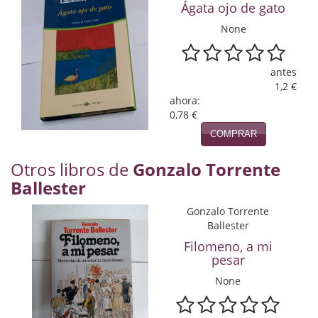
Naturaleza
Ágata ojo de gato
None
Novela Extranjera
Novela fantástica
antes
1,2 €
Novela histórica
ahora:
0,78 €
Novela negra
COMPRAR
Novela romántica
Otros libros de
Gonzalo Torrente
Otros idiomas
Ballester
Papás, Mamás, bebés...
Gonzalo Torrente
Ballester
Papás, Mamás, Bebés...
Filomeno, a mi
pesar
Papás, Mamás, Bebés…
None
Poesía