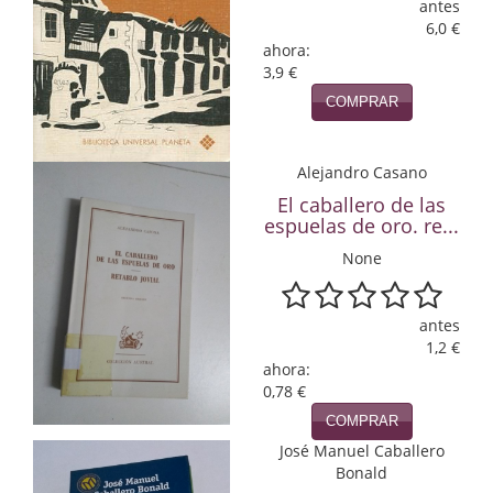
antes
6,0 €
Infantil y juvenil. Nuevo!!
ahora:
3,9 €
Infantil y juvenil. Nuevo!!!
COMPRAR
Informática
Alejandro Casano
Literatura fantástica
El caballero de las
Literatura hispanoamericana
espuelas de oro. re...
None
Local
Mafia y espionaje
antes
1,2 €
Matemáticas
ahora:
0,78 €
Medicina
COMPRAR
Música
José Manuel Caballero
Bonald