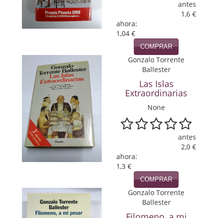
antes
Política
1,6 €
ahora:
Psicología. Educación
1,04 €
COMPRAR
Religión
Gonzalo Torrente
Ballester
Revistas
Las Islas
Segunda Guerra Mundial
Extraordinarias
None
Sobre Madrid
Teatro
antes
2,0 €
Tema Local
ahora:
1,3 €
Terror
COMPRAR
Terrorismo
Gonzalo Torrente
Ballester
Varios
Filomeno, a mi