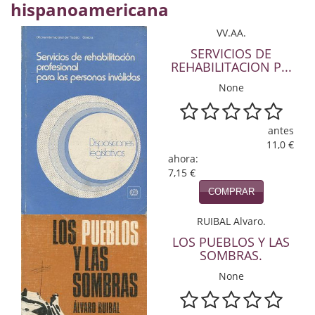
hispanoamericana
Economía
VV.AA.
Enciclopedias
SERVICIOS DE
REHABILITACION P...
Ensayo
None
Ensayo literario
Filosofía
antes
11,0 €
ahora:
Física y Química
7,15 €
Física y química
COMPRAR
Guerra Civil Española
RUIBAL Alvaro.
LOS PUEBLOS Y LAS
Historia
SOMBRAS.
None
historia
Infantil y juvenil