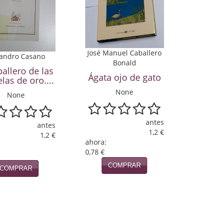
José Manuel Caballero
jandro Casano
Bonald
ballero de las
Ágata ojo de gato
las de oro....
None
None
antes
antes
1,2 €
1,2 €
ahora:
0,78 €
COMPRAR
COMPRAR