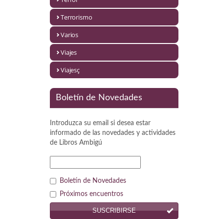
Política
Terrorismo
Psicología. Educación
Varios
Religión
Viajes
Revistas
Viajesç
Segunda Guerra Mundial
Boletín de Novedades
Sobre Madrid
Introduzca su email si desea estar
Teatro
informado de las novedades y actividades
de
Libros Ambigú
Tema Local
Terror
Boletín de Novedades
Terrorismo
Próximos encuentros
SUSCRIBIRSE
Varios