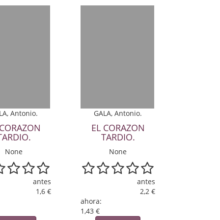
LA, Antonio.
GALA, Antonio.
 CORAZON
EL CORAZON
TARDIO.
TARDIO.
None
None
antes
antes
1,6 €
2,2 €
ahora:
1,43 €