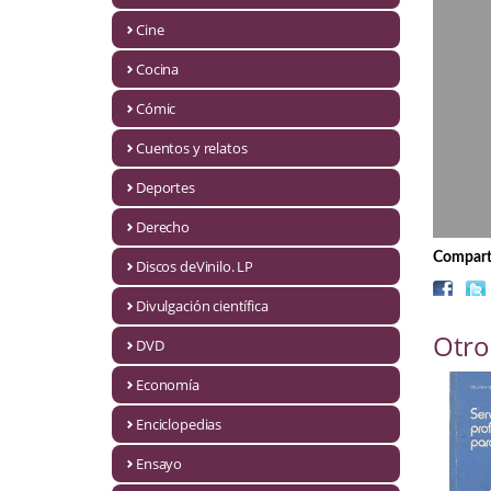
Biografías
Cine
Ciencia ficción
Cocina
Cine
Cómic
Cocina
Cuentos y relatos
Cómic
Deportes
Derecho
Cuentos y relatos
Comparti
Discos deVinilo. LP
Deportes
Divulgación científica
Derecho
Otro
DVD
Discos deVinilo. LP
Economía
Divulgación científica
Enciclopedias
DVD
Ensayo