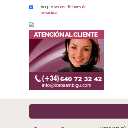
Acepto las
condiciones de
Viajes
privacidad
Viajesç