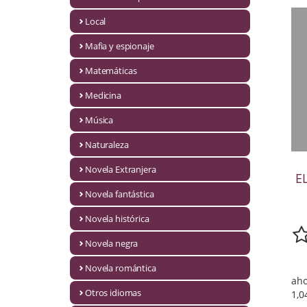
Infantil y juvenil. Nuevo!!
Local
Mafia y espionaje
Infantil y juvenil. Nuevo!!!
Matemáticas
Informática
Medicina
Literatura fantástica
Música
Literatura hispanoamericana
Naturaleza
Local
Novela Extranjera
E
Mafia y espionaje
Novela fantástica
Novela histórica
Matemáticas
Novela negra
Medicina
Novela romántica
aho
Música
Otros idiomas
1,0