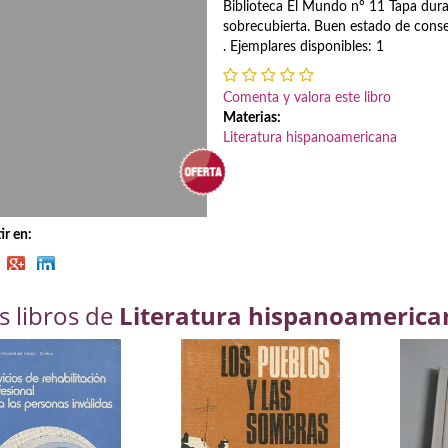
Biblioteca El Mundo nº 11 Tapa dur
sobrecubierta. Buen estado de con
. Ejemplares disponibles: 1
Comenta y valora este libro
Materias:
Literatura hispanoamericana
r en:
s libros de
Literatura hispanoamerica