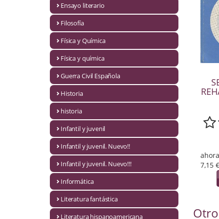
Ensayo literario
Economía
Filosofía
Enciclopedias
Física y Química
Ensayo
Física y química
Ensayo literario
Guerra Civil Española
S
REHA
Filosofía
Historia
Física y Química
historia
Infantil y juvenil
Física y química
Infantil y juvenil. Nuevo!!
Guerra Civil Española
ahora
Infantil y juvenil. Nuevo!!!
7,15 
Historia
Informática
historia
Literatura fantástica
Otro
Infantil y juvenil
Literatura hispanoamericana