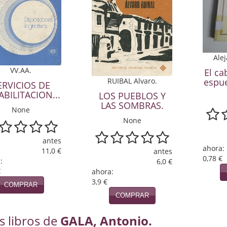
Ale
VV.AA.
El ca
espue
RUIBAL Alvaro.
ERVICIOS DE
BILITACION...
LOS PUEBLOS Y
LAS SOMBRAS.
None
None
antes
ahora:
11,0 €
antes
0,78 €
:
6,0 €
€
ahora:
3,9 €
COMPRAR
COMPRAR
s libros de
GALA, Antonio.