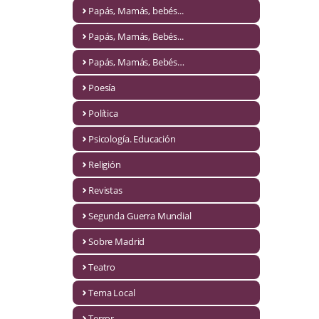
Naturaleza
Papás, Mamás, bebés...
Novela Extranjera
Papás, Mamás, Bebés...
Novela fantástica
Papás, Mamás, Bebés…
Poesía
Novela histórica
Política
Novela negra
Psicología. Educación
Novela romántica
Religión
Otros idiomas
Revistas
Papás, Mamás, bebés...
Segunda Guerra Mundial
Papás, Mamás, Bebés...
Sobre Madrid
Teatro
Papás, Mamás, Bebés…
Tema Local
Poesía
Terror