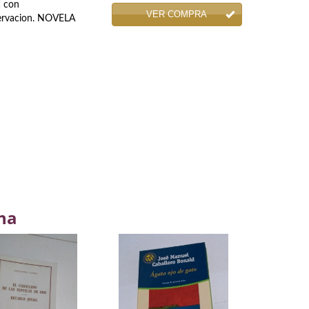
a con
VER COMPRA
servacion. NOVELA
na