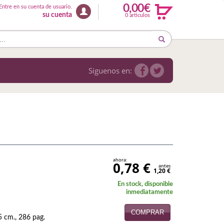
0,00€
Entre en su cuenta de usuario.
su cuenta
0 articulos
Siguenos en:
ahora:
0,78 €
antes
1,20 €
En stock, disponible
inmediatamente
COMPRAR
5 cm., 286 pag.