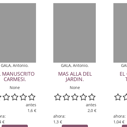
GALA, Antonio.
GALA, Antonio.
GA
L MANUSCRITO
MAS ALLA DEL
EL
CARMESI.
JARDIN.
None
None
antes
antes
1,6 €
2,0 €
ra:
ahora:
ahora:
4 €
1,3 €
1,04 €