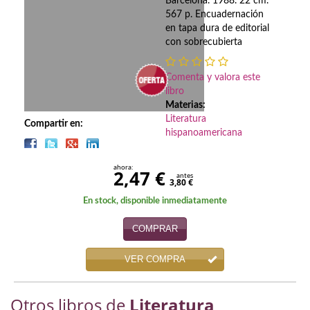
Biografías
Barcelona. 1988. 22 cm.
567 p. Encuadernación
en tapa dura de editorial
Ciencia ficción
con sobrecubierta
Cine
Comenta y valora este
Cocina
libro
Materias:
Cómic
Literatura
Compartir en:
hispanoamericana
Cuentos y relatos
ahora:
2,47 €
Deportes
antes
3,80 €
En stock, disponible inmediatamente
Derecho
COMPRAR
Discos deVinilo. LP
VER COMPRA
Divulgación científica
DVD
Otros libros de
Literatura