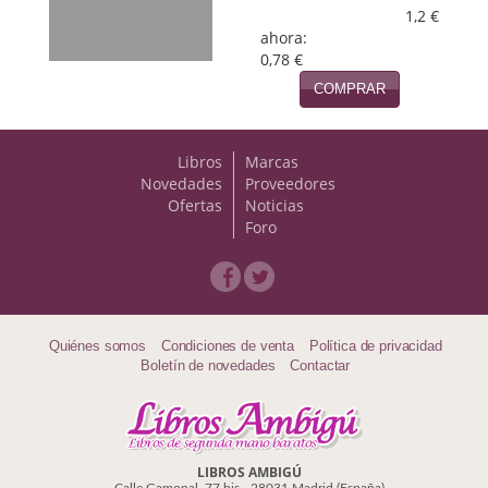
1,2 €
Viajes
ahora:
0,78 €
Viajesç
COMPRAR
Libros
Marcas
Novedades
Proveedores
Ofertas
Noticias
Foro
Quiénes somos
Condiciones de venta
Política de privacidad
Boletín de novedades
Contactar
LIBROS AMBIGÚ
Calle Gamonal, 77 bis - 28031 Madrid (España)