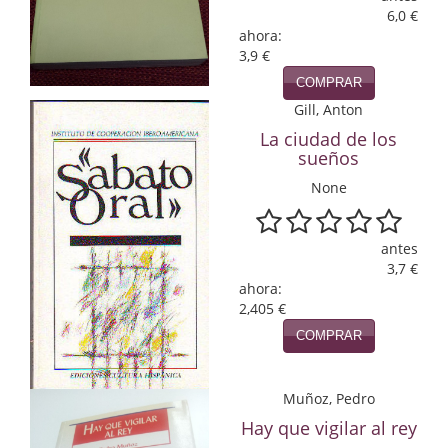
6,0 €
Infantil y juvenil. Nuevo!!
ahora:
3,9 €
Infantil y juvenil. Nuevo!!!
COMPRAR
Gill, Anton
Informática
La ciudad de los
sueños
Literatura fantástica
None
Literatura hispanoamericana
Local
antes
3,7 €
Mafia y espionaje
ahora:
2,405 €
Matemáticas
COMPRAR
Medicina
Muñoz, Pedro
Música
Hay que vigilar al rey