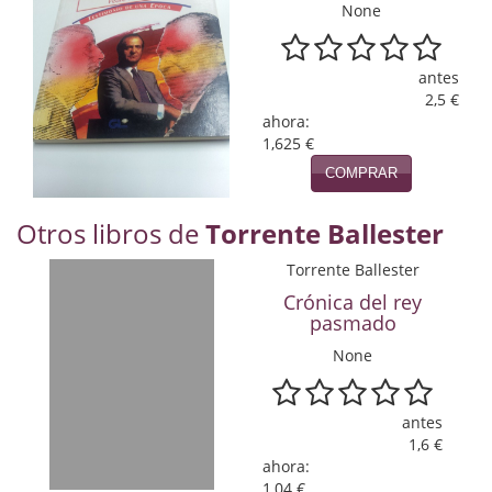
Naturaleza
None
Novela Extranjera
antes
Novela fantástica
2,5 €
ahora:
Novela histórica
1,625 €
COMPRAR
Novela negra
Otros libros de
Torrente Ballester
Novela romántica
Torrente Ballester
Otros idiomas
Crónica del rey
pasmado
Papás, Mamás, bebés...
None
Papás, Mamás, Bebés...
Papás, Mamás, Bebés…
antes
1,6 €
Poesía
ahora:
1,04 €