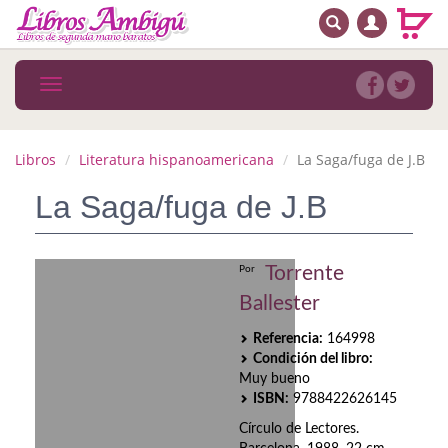
BUSCAR
MENÚ PRINCIPAL
Libros
Toggle
navigation
Novedades
Notícias
Libros
Literatura hispanoamericana
La Saga/fuga de J.B
MATERIAS
La Saga/fuga de J.B
Arte
Torrente
Por
Astrología. Ocultismo
Ballester
Autoayuda. Conocimiento personal
Referencia:
164998
Condición del libro:
Autoayuda. Crecimiento personal
Muy bueno
ISBN:
9788422626145
Biografía
Círculo de Lectores.