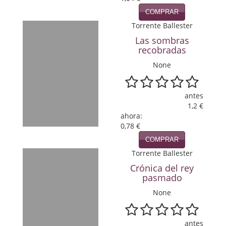
Política
COMPRAR
Torrente Ballester
Psicología. Educación
Las sombras
recobradas
Religión
None
Revistas
Segunda Guerra Mundial
antes
1,2 €
Sobre Madrid
ahora:
0,78 €
Teatro
COMPRAR
Torrente Ballester
Tema Local
Crónica del rey
pasmado
Terror
None
Terrorismo
Varios
antes