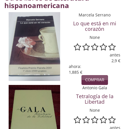
hispanoamericana
Economía
Marcela Serrano
Enciclopedias
Lo que está en mi
corazón
Ensayo
None
Ensayo literario
Filosofía
antes
2,9 €
Física y Química
ahora:
1,885 €
Física y química
COMPRAR
Antonio Gala
Guerra Civil Española
Tetralogía de la
Libertad
Historia
None
historia
Infantil y juvenil
antes