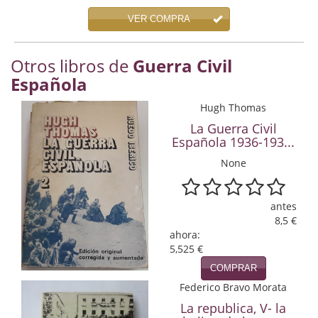
Economía
VER COMPRA
Enciclopedias
Otros libros de
Guerra Civil
Ensayo
Española
Ensayo literario
Hugh Thomas
La Guerra Civil
Filosofía
Española 1936-193...
Física y Química
None
Física y química
antes
8,5 €
Guerra Civil Española
ahora:
5,525 €
Historia
COMPRAR
historia
Federico Bravo Morata
La republica, V- la
Infantil y juvenil