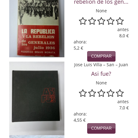
rebelion de los gen...
Infantil y juvenil. Nuevo!!
None
Infantil y juvenil. Nuevo!!!
antes
Informática
8,0 €
ahora:
5,2 €
Literatura fantástica
COMPRAR
Literatura hispanoamericana
Jose Luis Villa – San – Juan
Asi fue?
Local
None
Mafia y espionaje
Matemáticas
antes
7,0 €
Medicina
ahora:
4,55 €
Música
COMPRAR