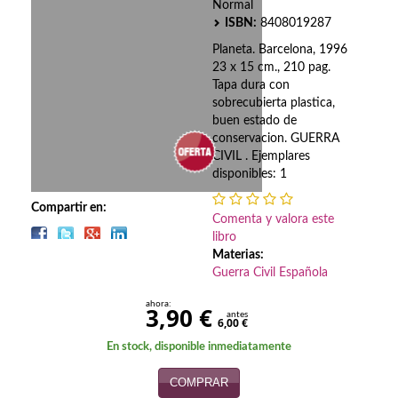
Biografías
Normal
ISBN:
8408019287
Ciencia ficción
Planeta. Barcelona, 1996
23 x 15 cm., 210 pag.
Cine
Tapa dura con
sobrecubierta plastica,
Cocina
buen estado de
conservacion. GUERRA
Cómic
CIVIL . Ejemplares
disponibles: 1
Cuentos y relatos
Compartir en:
Comenta y valora este
Deportes
libro
Materias:
Derecho
Guerra Civil Española
Discos deVinilo. LP
ahora:
3,90 €
antes
6,00 €
Divulgación científica
En stock, disponible inmediatamente
DVD
COMPRAR