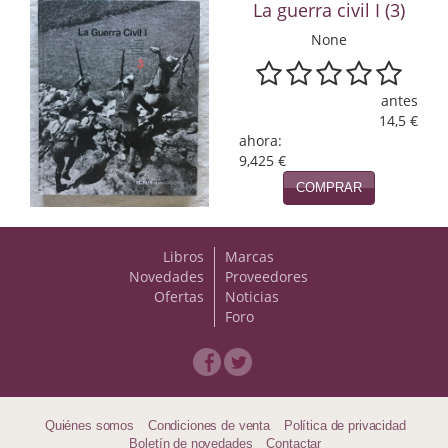
Naturaleza
La guerra civil I (3)
None
Novela Extranjera
Novela fantástica
antes
14,5 €
Novela histórica
ahora:
9,425 €
Novela negra
COMPRAR
Novela romántica
Otros idiomas
Libros
Marcas
Novedades
Proveedores
Ofertas
Noticias
Papás, Mamás, bebés...
Foro
Papás, Mamás, Bebés...
Papás, Mamás, Bebés…
Poesía
Quiénes somos
Condiciones de venta
Política de privacidad
Boletín de novedades
Contactar