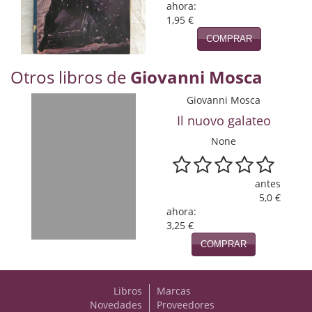
Naturaleza
ahora:
1,95 €
Novela Extranjera
COMPRAR
Novela fantástica
Otros libros de
Giovanni Mosca
Novela histórica
Giovanni Mosca
Il nuovo galateo
Novela negra
None
Novela romántica
Otros idiomas
antes
5,0 €
Papás, Mamás, bebés...
ahora:
3,25 €
Papás, Mamás, Bebés...
COMPRAR
Papás, Mamás, Bebés…
Libros
Marcas
Poesía
Novedades
Proveedores