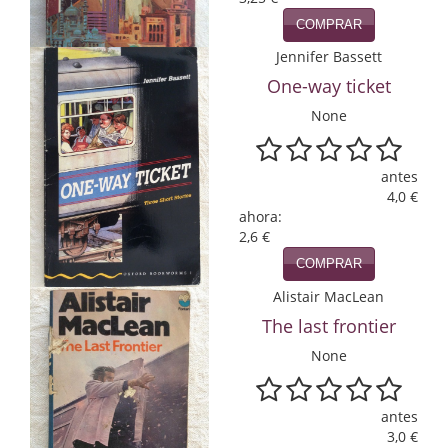
COMPRAR
Infantil y juvenil. Nuevo!!
Jennifer Bassett
Infantil y juvenil. Nuevo!!!
One-way ticket
Informática
None
Literatura fantástica
antes
4,0 €
Literatura hispanoamericana
ahora:
2,6 €
Local
COMPRAR
Mafia y espionaje
Alistair MacLean
The last frontier
Matemáticas
None
Medicina
Música
antes
3,0 €