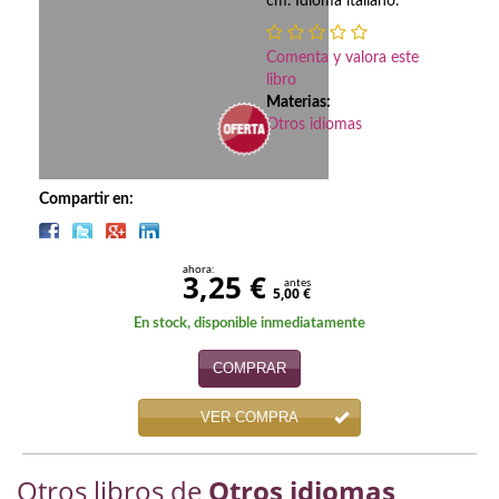
Biografías
cm. Idioma italiano.
Ciencia ficción
Comenta y valora este
libro
Cine
Materias:
Otros idiomas
Cocina
Cómic
Compartir en:
Cuentos y relatos
ahora:
3,25 €
Deportes
antes
5,00 €
En stock, disponible inmediatamente
Derecho
COMPRAR
Discos deVinilo. LP
VER COMPRA
Divulgación científica
DVD
Otros libros de
Otros idiomas