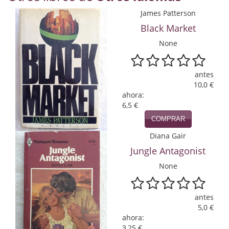
Economía
James Patterson
Black Market
Enciclopedias
None
Ensayo
Ensayo literario
antes
10,0 €
Filosofía
ahora:
6,5 €
Física y Química
COMPRAR
Diana Gair
Física y química
Jungle Antagonist
Guerra Civil Española
None
Historia
antes
historia
5,0 €
ahora:
Infantil y juvenil
3,25 €